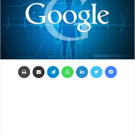
فيسبوك
تويتر
لينكدإن
واتساب
تيلقرام
مشاركة عبر البريد
طباعة