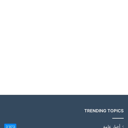
TRENDING TOPICS
أخبار عامة
3٬973