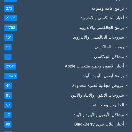
برامج عامة ومنوعة
273
أخبار الجالكسي والاندرويد
2٬235
برامج الجالكسي والأندرويد
1٬758
شروحات الجالكسي والأندرويد
101
رومات الجالكسي
51
مشاكل الجلاكسي
1
أخبار الايفون وجميع منتجيات Apple
2٬041
برامج آيفون , آيبود , آيباد
1٬640
عروض مجانية لفترة محدودة
40
شروحات الايفون والايباد والآيبود
85
الجلبريك وملحقاته
57
مشاكل الأيفون والأيبود والآيباد
17
أخبار البلاك بيري BlackBerry
99