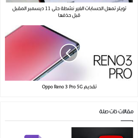
ﺗﻮيتر تمهل الحسابات الغير نشطة ﺣﺘﻰ 11 ﺩﻳﺴﻤﺒﺮ ﺍﻟﻤﻘﺒﻞ
ﻗﺒﻞ ﺣﺬﻓﻬﺎ
تقديم Oppo Reno 3 Pro 5G
مقالات ذات صلة