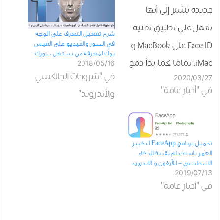
جديدة تشير إلى أنها
تعمل على تطبيق تقنية
شرح تفعيل التعرف على الوجه
في الصور والفيديو على الفيس
Face ID على MacBook و
بوك لمعرفة من يستغل صورك
iMac. تمامًا كما بدأ دمج
2018/05/16
في "شروحات الجالكسي
2020/03/27
Touch ID في iPhone قبل
في "أخبار عامة"
والأندرويد"
الوصول إلى iPad. يبدو الآن
أن تقنية التعرف على الوجه
في الشركة ستفعل
تحميل برنامج FaceApp لتكبير
الشيء نفسه عندما تصل
العمر باستخدام تقنية الذكاء
الاصطناعي – للآيفون و الاندرويد
إلى جهاز Mac.توضح لنا
2019/07/13
في "أخبار عامة"
صور براءات…