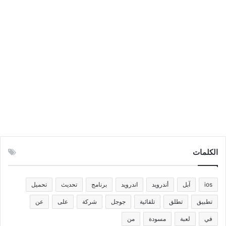
الكلمات
ios
آبل
أندرويد
اندرويد
برنامج
تحديث
تحميل
تطبيق
تطلق
تلقائية
جوجل
شركة
على
عن
في
لعبة
مسودة
من