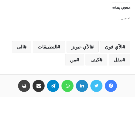
معجب بهذه:
تحميل...
الآي فون
الآي-تيونز
التطبيقات
الى
تنقل
كيف
من
فيسبوك
تويتر
لينكدإن
واتساب
تيلقرام
مشاركة عبر البريد
طباعة