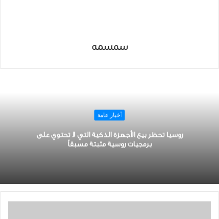
سمسمه
أخبار عامة
ﺭﻭﺳﻴﺎ ﺗﺤﻈﺮ ﺑﻴﻊ ﺍﻷﺟﻬﺰﺓ ﺍﻟﺬﻛﻴﺔ التي لا تحتوي على
ﺑﺮﻣﺠﻴﺎﺕ ﺭﻭﺳﻴﺔ ﻣﺜﺒﺘﺔ ﻣﺴﺒﻘﺎً