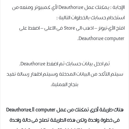
الإجابة : يمكنك عمل Deauthorize لأي كمبيوتر ومنعه من
استخدام حسابك بالخطوات التالية :
افتح الآي-تيونز – اذهب الى Store فى الاعلى – اضغط على
Deauthorize computer.
ثم ادخل بيانات حسابك ثم اضغط Deauthorize.
سيتم التأكد من البيانات المدخلة وسيتم اظهار رسالة تفيد
بنجاح العملية.
هناك طريقة أخرى تمكنك من عمل Deauthorize ِll computer
فى خطوة واحدة
ولكن هذه الطريقة تصلح فى حالة واحدة