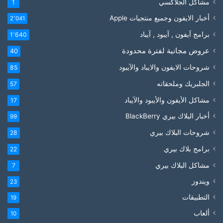
مشاكل الجلاكسي
1
أخبار الايفون وجميع منتجيات Apple
2٬041
برامج آيفون , آيبود , آيباد
1٬640
عروض مجانية لفترة محدودة
40
شروحات الايفون والايباد والآيبود
85
الجلبريك وملحقاته
57
مشاكل الأيفون والأيبود والآيباد
17
أخبار البلاك بيري BlackBerry
99
شروحات البلاك بيري
28
برامج بلاك بيري
22
مشاكل البلاك بيري
7
ويندوز
23
التطبيقات
19
ألعاب
10