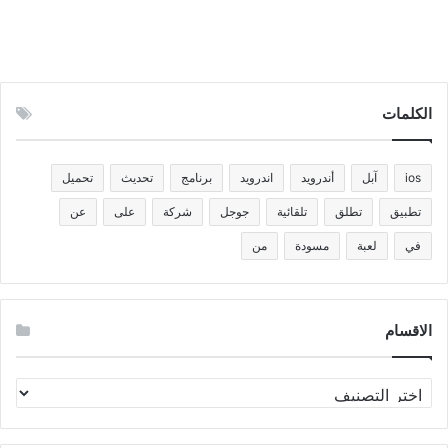
الكلمات
ios
آبل
أندرويد
اندرويد
برنامج
تحديث
تحميل
تطبيق
تطلق
تلقائية
جوجل
شركة
على
عن
في
لعبة
مسودة
من
الاقسام
الاقسام