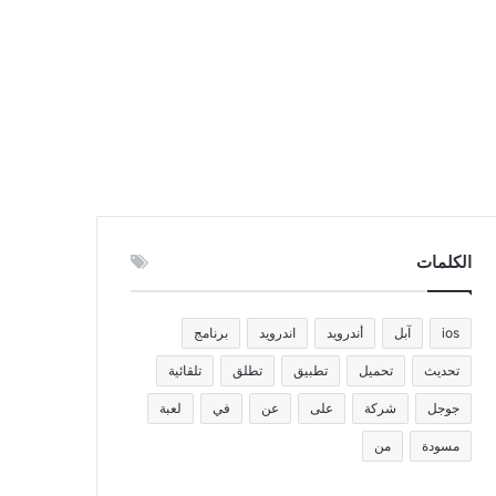
الكلمات
ios
آبل
أندرويد
اندرويد
برنامج
تحديث
تحميل
تطبيق
تطلق
تلقائية
جوجل
شركة
على
عن
في
لعبة
مسودة
من