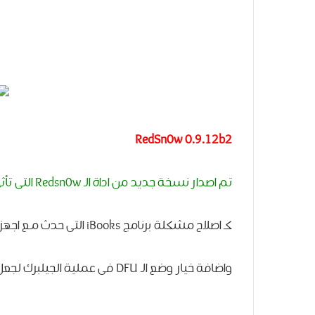
RedSn0w 0.9.12b2
تم اصدار نسخة جديد من اداة الـ Redsn0w التى تأثى مـع بعض الاصلاحات من الاصدار القديـم
كـ اصلاح مشكلة برنامج iBooks التى حدث مـع اجهزة ايفون 3Gs على اصدار IOS 5.1.1
واضافة خيار وضع الـ DFU فى عملية الجيلبرك لجعل الجيلبريك اكثر استقرار لتفادى المشاكل