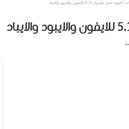
ته
/
كيفية عمل جلبريك 5.1.1 للايفون والايبود والايباد
دة