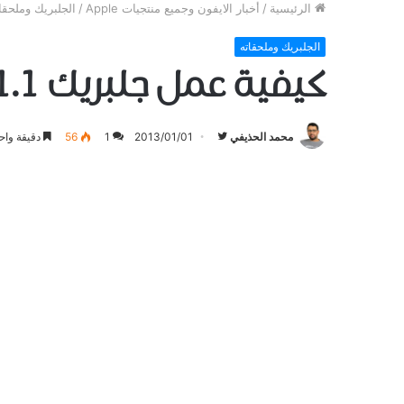
الرئيسية
/
أخبار الايفون وجميع منتجيات Apple
/
الجلبريك وملحقا
الجلبريك وملحقاته
كيفية عمل جلبريك 5.1.1 للايفون والايبود والايباد
تابع
محمد الحذيفي
2013/01/01
1
56
دقيقة واح
على
تويتر