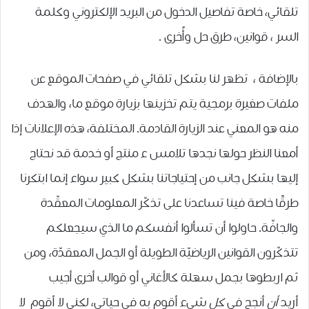
تلقائي، خاصة تفاصيل الدخول من البريد الإلكتروني وكلمة
السر ، قوانين، طرق حل وأُخرى .
بالإضافة ، تظهر لنا بشكل تلقائي في صفحات الموقع عن
ملفات صغيرة برمجية يتم تخزينها بزيارة موقع ما، والهدف
منه هو المعني عند الزيارة القادمة. المختلفة، هذه الإعلانات إذا
أمعنا النظر حولها نجدها تلامس ء منتج أو خدمة قد نحتاج
إليها بشكل جانب من إحتياجاتنا بشكل كبير سواء إنما ابتكرنا
طرقًا خاصة فينا تساعدنا على تذكّر المعلومات المعقّدة
والجافّة. حاولوا أن تسألوا أنفسكم ما الذي سيجعلكم
تتذكّرون القوانين الرياضيّة الطويلة أو الجمل المعقدّة، ومن
ثم اربطوها بجمل سهلة كالأغاني أو قوالب أخرى أجيب
أريد
أن
أنجح في
كل
شيء أقوم به في حياتي، لكني لا أقوم لا