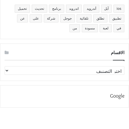
ios
آبل
أندرويد
اندرويد
برنامج
تحديث
تحميل
تطبيق
تطلق
تلقائية
جوجل
شركة
على
عن
في
لعبة
مسودة
من
الاقسام
الاقسام
Google