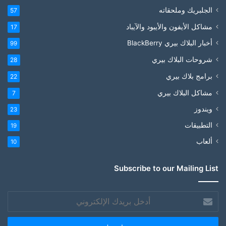
الجلبريك وملحقاته
57
مشاكل الأيفون والأيبود والآيباد
17
أخبار البلاك بيري BlackBerry
99
شروحات البلاك بيري
28
برامج بلاك بيري
22
مشاكل البلاك بيري
7
ويندوز
23
التطبيقات
19
ألعاب
10
Subscribe to our Mailing List
أدخل
بريدك
الإلكتروني