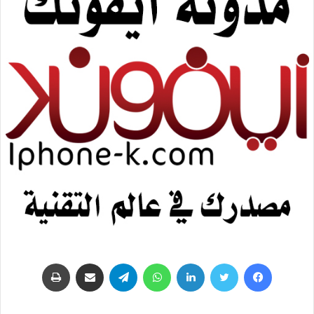
فيسبوك
تويتر
لينكدإن
واتساب
تيلقرام
مشاركة عبر البريد
طباعة