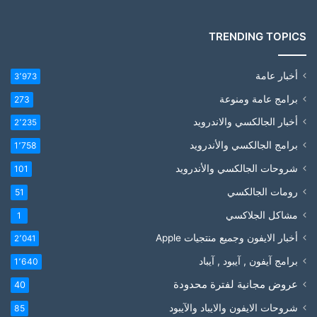
TRENDING TOPICS
أخبار عامة
3٬973
برامج عامة ومنوعة
273
أخبار الجالكسي والاندرويد
2٬235
برامج الجالكسي والأندرويد
1٬758
شروحات الجالكسي والأندرويد
101
رومات الجالكسي
51
مشاكل الجلاكسي
1
أخبار الايفون وجميع منتجيات Apple
2٬041
برامج آيفون , آيبود , آيباد
1٬640
عروض مجانية لفترة محدودة
40
شروحات الايفون والايباد والآيبود
85