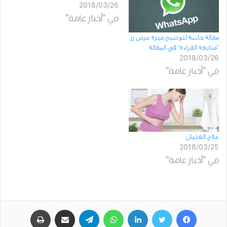
2018/03/26
في "أخبار عامة"
مقالة خاصة لتوضيح ميزة عرض زر
”متابعة القراءة“ في المقالة
2018/03/26
في "أخبار عامة"
علاج الغثيان
2018/03/25
في "أخبار عامة"
فيسبوك
تويتر
لينكدإن
واتساب
تيلقرام
مشاركة عبر البريد
طباعة