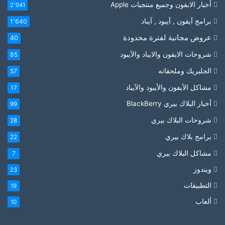
أخبار الايفون وجميع منتجيات Apple
2٬041
برامج آيفون , آيبود , آيباد
1٬640
عروض مجانية لفترة محدودة
40
شروحات الايفون والايباد والآيبود
85
الجلبريك وملحقاته
57
مشاكل الأيفون والأيبود والآيباد
17
أخبار البلاك بيري BlackBerry
99
شروحات البلاك بيري
28
برامج بلاك بيري
22
مشاكل البلاك بيري
7
ويندوز
23
التطبيقات
19
ألعاب
10