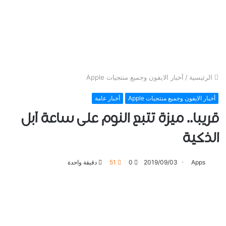
الرئيسية
/
أخبار الايفون وجميع منتجيات Apple
أخبار الايفون وجميع منتجيات Apple
أخبار عامة
قريبا.. ﻣﻴﺰﺓ ﺗﺘﺒﻊ ﺍﻟﻨﻮﻡ على ﺳﺎﻋﺔ آبل
ﺍﻟﺬﻛﻴﺔ
Apps
2019/09/03
0
51
دقيقة واحدة