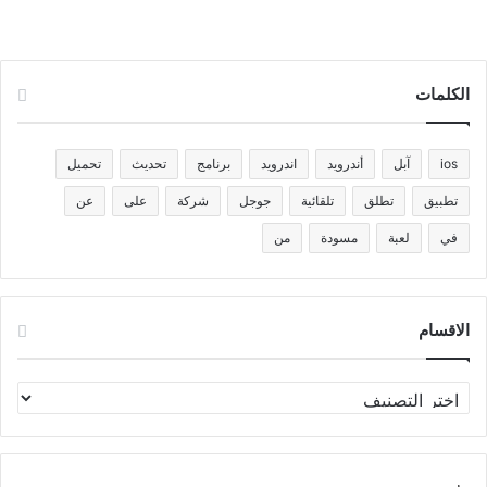
الكلمات
ios
آبل
أندرويد
اندرويد
برنامج
تحديث
تحميل
تطبيق
تطلق
تلقائية
جوجل
شركة
على
عن
في
لعبة
مسودة
من
الاقسام
الاقسام