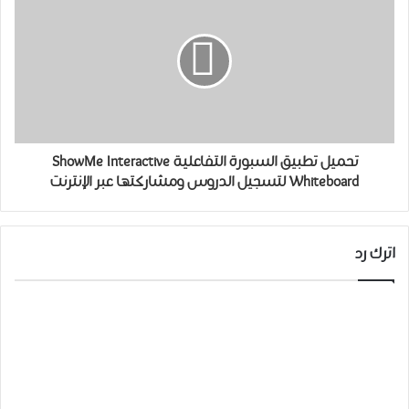
تحميل ﺗﻄﺒﻴﻖ السبورة التفاعلية ShowMe Interactive
Whiteboard لتسجيل الدروس ﻭﻣﺸﺎﺭﻛﺘﻬﺎ ﻋﺒﺮ ﺍﻹﻧﺘﺮﻧﺖ
اترك رد