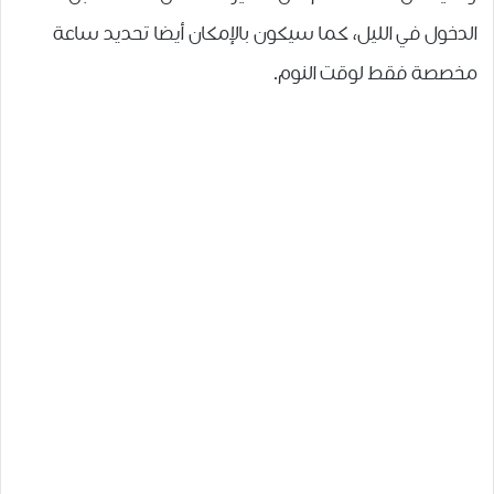
ﺍﻟﺪﺧﻮﻝ ﻓﻲ ﺍﻟﻠﻴﻞ، كما سيكون بالإمكان أيضا ﺗﺤﺪﻳﺪ ﺳﺎﻋﺔ
ﻣﺨﺼﺼﺔ ﻓﻘﻂ ﻟﻮﻗﺖ ﺍﻟﻨﻮﻡ.