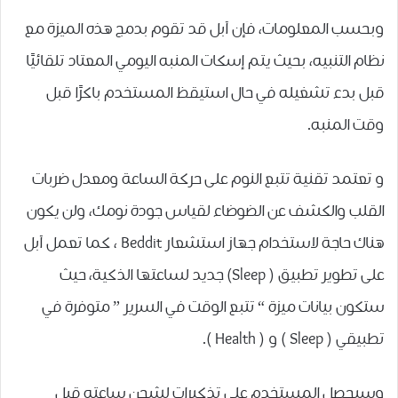
ﻭﺑﺤﺴﺐ ﺍﻟﻤﻌﻠﻮﻣﺎﺕ، ﻓﺈﻥ ﺁﺑﻞ ﻗﺪ تقوم بدمج هذه الميزة ﻣﻊ
ﻧﻈﺎﻡ ﺍﻟﺘﻨﺒﻴﻪ، ﺑﺤﻴﺚ ﻳﺘﻢ ﺇﺳﻜﺎﺕ ﺍﻟﻤﻨﺒﻪ ﺍﻟﻴﻮﻣﻲ ﺍﻟﻤﻌﺘﺎﺩ ﺗﻠﻘﺎﺋﻴًﺎ
ﻗﺒﻞ ﺑﺪﺀ ﺗﺸﻐﻴﻠﻪ ﻓﻲ ﺣﺎﻝ ﺍﺳﺘﻴﻘﻆ ﺍﻟﻤﺴﺘﺨﺪﻡ ﺑﺎﻛﺮًﺍ ﻗﺒﻞ
ﻭﻗﺖ ﺍﻟﻤﻨﺒﻪ.
و تعتمد تقنية ﺗﺘﺒﻊ ﺍﻟﻨﻮﻡ ﻋﻠﻰ ﺣﺮﻛﺔ ﺍﻟﺴﺎﻋﺔ ﻭﻣﻌﺪﻝ ﺿﺮﺑﺎﺕ
ﺍﻟﻘﻠﺐ ﻭﺍﻟﻜﺸﻒ ﻋﻦ ﺍﻟﻀﻮﺿﺎﺀ ﻟﻘﻴﺎﺱ ﺟﻮﺩﺓ ﻧﻮﻣﻚ، ﻭﻟﻦ يكون
هناك حاجة لاستخدام ﺟﻬﺎﺯ ﺍﺳﺘﺸﻌﺎﺭ Beddit ، ﻛﻤﺎ تعمل ﺁﺑﻞ
ﻋﻠﻰ ﺗﻄﻮﻳﺮ ﺗﻄﺒﻴﻖ ‏( Sleep‏) ﺟﺪﻳﺪ ﻟﺴﺎﻋﺘﻬﺎ ﺍﻟﺬﻛﻴﺔ، ﺣﻴﺚ
ﺳﺘﻜﻮﻥ ﺑﻴﺎﻧﺎﺕ ﻣﻴﺰﺓ “ ﺗﺘﺒﻊ ﺍﻟﻮﻗﺖ ﻓﻲ ﺍﻟﺴﺮﻳﺮ ” ﻣﺘﻮﻓﺮﺓ ﻓﻲ
ﺗﻄﺒﻴﻘﻲ ‏( Sleep ‏) ﻭ ‏( Health ‏).
ﻭﺳﻴﺤﺼﻞ ﺍﻟﻤﺴﺘﺨﺪﻡ ﻋﻠﻰ ﺗﺬﻛﻴﺮﺍﺕ ﻟﺸﺤﻦ ﺳﺎﻋﺘﻪ ﻗﺒﻞ