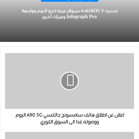
تحديث watchOS 7 ﺳﻴﻮﻓﺮ ميزة ﺗﺘﺒﻊ ﺍﻟﻨﻮﻡ ﻭﻭﺍﺟﻬﺔ
Infograph Pro وميزات أخرى
اعلان عن اطلاق هاتف سامسونج جالكسي A90 5G اليوم
ووصوله غدا الى السوق الكوري