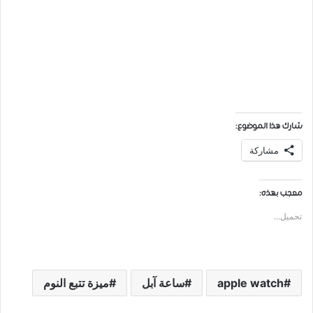
شارك هذا الموضوع:
مشاركة
معجب بهذه:
تحميل...
apple watch
ساعة آبل
ﻣﻴﺰﺓ ﺗﺘﺒﻊ ﺍﻟﻨﻮﻡ