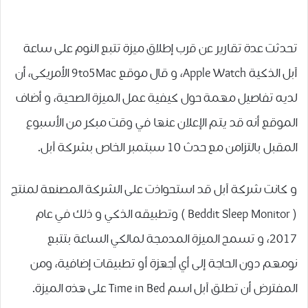
تحدثت عدة تقارير عن قرب إطلاق ميزة تتبع النوم على ساعة
آبل الذكية Apple Watch، و قال موقع 9to5Mac ﺍﻷﻣﺮﻳﻜﻰ، ﺃﻥ
ﻟﺪيه ﺗﻔﺎﺻﻴﻞ ﻣﻬﻤﺔ ﺣﻮﻝ ﻛﻴﻔﻴﺔ ﻋﻤﻞ ﺍﻟﻤﻴﺰﺓ ﺍﻟﺼﺤﻴﺔ، و أضاف
الموقع أﻧﻪ ﻗﺪ ﻳﺘﻢ ﺍﻹﻋﻼﻥ ﻋﻨﻬﺎ ﻓﻲ ﻭﻗﺖ ﻣﺒﻜﺮ ﻣﻦ ﺍﻷﺳﺒﻮﻉ
ﺍﻟﻤﻘﺒﻞ بالتزامن مع ﺣﺪﺙ 10 ﺳﺒﺘﻤﺒﺮ ﺍﻟﺨﺎﺹ بشركة آبل.
و كانت شركة آبل قد ﺍﺳﺘﺤﻮﺍﺫت ﻋﻠﻰ ﺍﻟﺸﺮﻛﺔ ﺍﻟﻤﺼﻨﻌﺔ ﻟﻤﻨﺘﺞ
‏( Beddit Sleep Monitor ‏) ﻭﺗﻄﺒﻴﻘﻪ ﺍﻟﺬكي و ذلك ﻓﻲ ﻋﺎﻡ
2017، و ﺗﺴﻤﺢ ﺍﻟﻤﻴﺰﺓ ﺍﻟﻤﺪﻣﺠﺔ ﻟﻤﺎﻟﻜﻲ ﺍﻟﺴﺎﻋﺔ ﺑﺘﺘﺒﻊ
ﻧﻮﻣﻬﻢ ﺩﻭﻥ ﺍﻟﺤﺎﺟﺔ ﺇﻟﻰ ﺃﻱ ﺃﺟﻬﺰﺓ أو تطبيقات ﺇﺿﺎﻓﻴﺔ، ﻭﻣﻦ
ﺍﻟﻤﻔﺘﺮﺽ ﺃﻥ ﺗﻄﻠﻖ آﺑﻞ ﺍﺳﻢ Time in Bed ﻋﻠﻰ ﻫﺬﻩ ﺍﻟﻤﻴﺰﺓ.