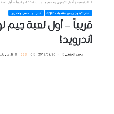
الرئيسية
/
أخبار الايفون وجميع منتجيات Apple
/
قريباً – أول لعبة جيم لوفت GT Racing 2 باللغ
أخبار الايفون وجميع منتجيات Apple
أخبار الجالكسي والاندرويد
آندرويد!
تابع
محمد الحذيفي
2013/09/30
0
55
أقل من دقيق
على
تويتر