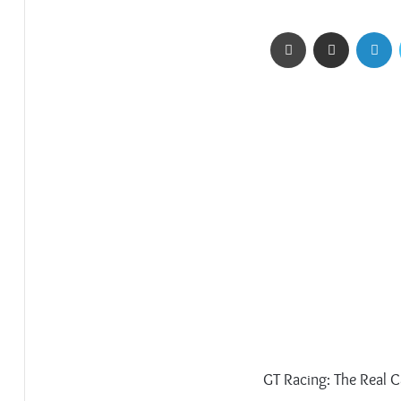
تويتر
لينكدإن
مشاركة عبر البريد
طباعة
GT Racing: The Real C