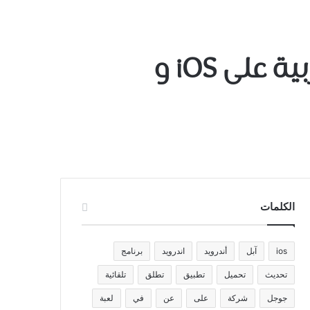
قريباً – أول لعبة جيم لوفت GT Racing 2 باللغة العربية على iOS و
الكلمات
ios
آبل
أندرويد
اندرويد
برنامج
تحديث
تحميل
تطبيق
تطلق
تلقائية
جوجل
شركة
على
عن
في
لعبة