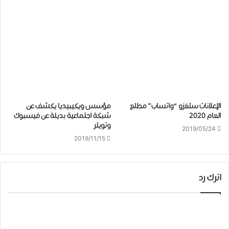
الإعلانات ستغزو “واتساب” مطلع
ﻣﺆﺳﺲ ﻭﻳﻜﻴﺒﻴﺪﻳﺎ يكشف ﻋﻦ
العام 2020
ﺷﺒﻜﺔ ﺍﺟﺘﻤﺎﻋﻴﺔ ﺑﺪﻳﻠﺔ عن فيسبوك
ﻭﺗﻮﻳﺘﺮ
2019/05/24
2019/11/15
اترك رد