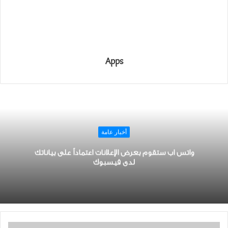
Apps
أخبار عامة
ﻭﺍﺗﺲ ﺍﺏ ستقوم بعرض الإعلانات ﺍﻋﺘﻤﺎﺩﺍً ﻋﻠﻰ بياناتك
ﻟﺪﻯ ﻓﻴﺴﺒﻮﻙ