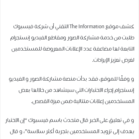
كشف موقع The Information‏ التقني أن شركة ﻓﻴﺴﺒﻮﻙ
ﻃﻠﺒﺖ ﻣﻦ ﺧﺪﻣﺔ ﻣﺸﺎﺭﻛﺔ ﺍﻟﺼﻮﺭ ﻭﻣﻘﺎﻃﻊ ﺍﻟﻔﻴﺪﻳﻮ إنستجرام
التابعة ﻟﻬﺎ ﻣﻀﺎﻋﻔﺔ ﻋﺪﺩ ﺍﻹﻋﻼﻧﺎﺕ ﺍﻟﻤﻌﺮﻭﺿﺔ ﻟﻠﻤﺴﺘﺨﺪﻣﻴﻦ
لغرض تعزيز ﺍﻹﻳﺮﺍﺩﺍﺕ.
و وفقًا للموقع، فقد بدأت منصة مشاركة الصور و الفيديو
إنستجرام إجراء الاختبارات ﺍﻟﺘﻲ ﺳﻴﺸﺎﻫﺪ ﻣﻦ ﺧﻼﻟﻬﺎ ﺑﻌﺾ
ﺍﻟﻤﺴﺘﺨﺪمين ﺇﻋﻼﻧﺎﺕ ﻣﺘﺘﺎﻟﻴﺔ ﺿﻤﻦ ﻣﻴﺰﺓ ﺍﻟﻘﺼﺺ.
و في تعليق على الخبر ﻗﺎﻝ ﻣﺘﺤﺪﺙ ﺑﺎﺳﻢ ﻓﻴﺴﺒﻮﻙ “ﺇﻥ ﺍﻻﺧﺘﺒﺎﺭ
ﻳﻬﺪﻑ ﺇﻟﻰ ﺗﺰﻭﻳﺪ ﺍﻟﻤﺴﺘﺨﺪﻣﻴﻦ ﺑﺘﺠﺮﺑﺔ ﺃﻛﺜﺮ ﺳﻼﺳﺔ”، و قال