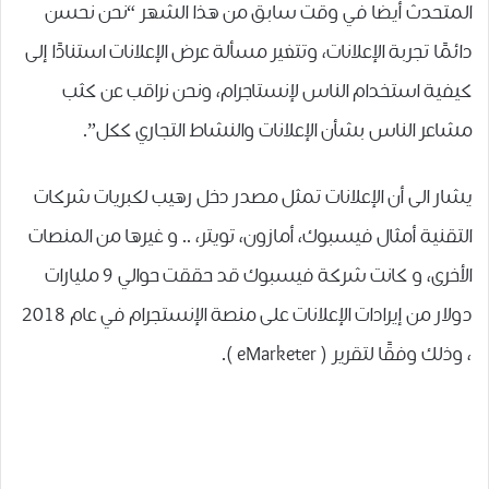
المتحدث أيضا ﻓﻲ ﻭﻗﺖ ﺳﺎﺑﻖ ﻣﻦ ﻫﺬﺍ ﺍﻟﺸﻬﺮ “ﻧﺤﻦ ﻧﺤﺴﻦ
ﺩﺍﺋﻤًﺎ ﺗﺠﺮﺑﺔ ﺍﻹﻋﻼﻧﺎﺕ، ﻭﺗﺘﻐﻴﺮ ﻣﺴﺄﻟﺔ ﻋﺮﺽ ﺍﻹﻋﻼﻧﺎﺕ ﺍﺳﺘﻨﺎﺩًﺍ ﺇﻟﻰ
ﻛﻴﻔﻴﺔ ﺍﺳﺘﺨﺪﺍﻡ ﺍﻟﻨﺎﺱ ﻹﻧﺴﺘﺎﺟﺮﺍﻡ، ﻭﻧﺤﻦ ﻧﺮﺍﻗﺐ ﻋﻦ ﻛﺜﺐ
ﻣﺸﺎﻋﺮ ﺍﻟﻨﺎﺱ ﺑﺸﺄﻥ ﺍﻹﻋﻼﻧﺎﺕ ﻭﺍﻟﻨﺸﺎﻁ ﺍﻟﺘﺠﺎﺭﻱ ﻛﻜﻞ”.
يشار الى أن الإعلانات تمثل مصدر دخل رهيب لكبريات شركات
التقنية أمثال فيسبوك، أمازون، تويتر، .. و غيرها من المنصات
الأخرى، و كانت شركة فيسبوك قد ﺣﻘﻘﺖ حوالي 9 ﻣﻠﻴﺎﺭﺍﺕ
ﺩﻭﻻﺭ ﻣﻦ ﺇﻳﺮﺍﺩﺍﺕ ﺍﻹﻋﻼﻧﺎﺕ على منصة الإنستجرام في ﻋﺎﻡ 2018
، ﻭﺫﻟﻚ ﻭﻓﻘًﺎ ﻟﺘﻘﺮﻳﺮ ‏( eMarketer ‏).