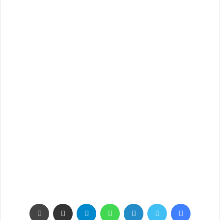
فيسبوك
تويتر
لينكدإن
واتساب
تيلقرام
مشاركة عبر البريد
طباعة