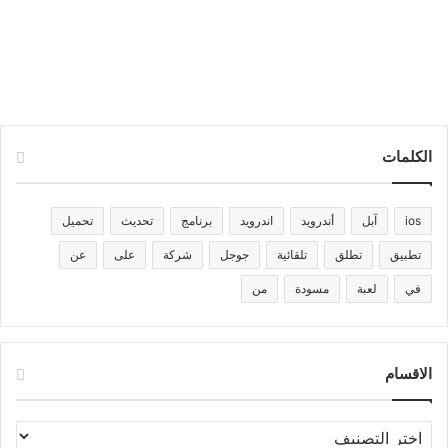
الكلمات
ios
آبل
أندرويد
اندرويد
برنامج
تحديث
تحميل
تطبيق
تطلق
تلقائية
جوجل
شركة
على
عن
في
لعبة
مسودة
من
الاقسام
الاقسام