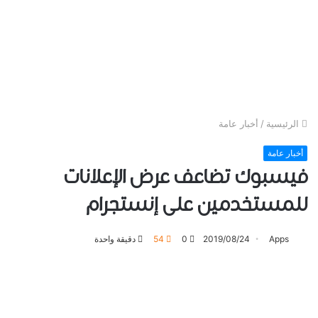
الرئيسية
/
أخبار عامة
أخبار عامة
فيسبوك تضاعف عرض ﺍﻹﻋﻼﻧﺎﺕ
ﻟﻠﻤﺴﺘﺨﺪﻣﻴﻦ على إنستجرام
Apps
2019/08/24
0
54
دقيقة واحدة