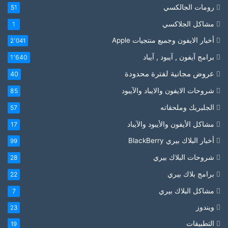
رومات الجالكسي
51
مشاكل الجلاكسي
1
أخبار الايفون وجميع منتجيات Apple
2٬041
برامج آيفون , آيبود , آيباد
1٬640
عروض مجانية لفترة محدودة
40
شروحات الايفون والايباد والآيبود
85
الجلبريك وملحقاته
57
مشاكل الأيفون والأيبود والآيباد
17
أخبار البلاك بيري BlackBerry
99
شروحات البلاك بيري
28
برامج بلاك بيري
22
مشاكل البلاك بيري
7
ويندوز
23
التطبيقات
19