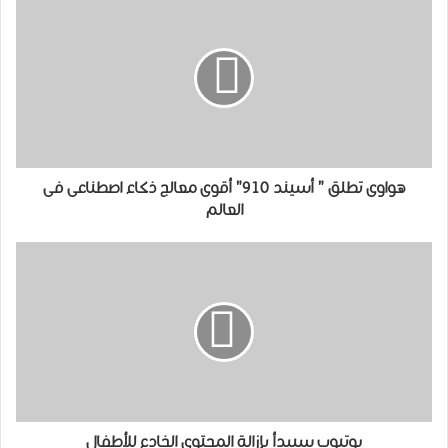
ﻫﻮﺍﻭﻯ ﺗﻄﻠﻖ " ﺃﺳﻴﻨﺪ 910" ﺃﻗﻮﻯ ﻣﻌﺎﻟﺞ ﺫﻛﺎﺀ ﺍﺻﻄﻨﺎﻋﻰ ﻓﻰ
ﺍﻟﻌﺎﻟﻢ
يوتيوب سيبدأ بإزالة المحتوى الخادع للأطفال