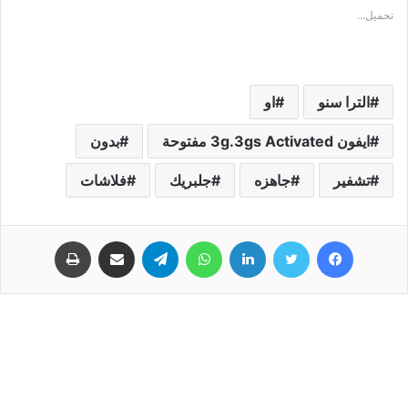
تحميل...
الترا سنو
او
ايفون 3g.3gs Activated مفتوحة
بدون
تشفير
جاهزه
جلبريك
فلاشات
فيسبوك
تويتر
لينكدإن
واتساب
تيلقرام
مشاركة عبر البريد
طباعة