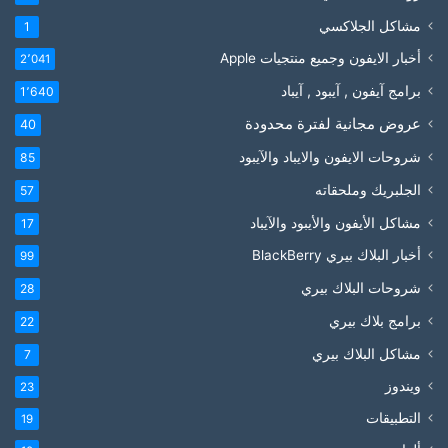
مشاكل الجلاكسي
1
أخبار الايفون وجميع منتجيات Apple
2٬041
برامج آيفون , آيبود , آيباد
1٬640
عروض مجانية لفترة محدودة
40
شروحات الايفون والايباد والآيبود
85
الجلبريك وملحقاته
57
مشاكل الأيفون والأيبود والآيباد
17
أخبار البلاك بيري BlackBerry
99
شروحات البلاك بيري
28
برامج بلاك بيري
22
مشاكل البلاك بيري
7
ويندوز
23
التطبيقات
19