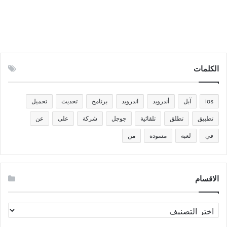
الكلمات
ios
آبل
أندرويد
اندرويد
برنامج
تحديث
تحميل
تطبيق
تطلق
تلقائية
جوجل
شركة
على
عن
في
لعبة
مسودة
من
الاقسام
الاقسام