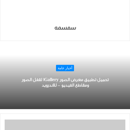
سمسمه
أخبار عامة
تحميل ﺗﻄﺒﻴﻖ معرض ﺍﻟﺼﻮﺭ 1Gallery لقفل الصور
ومقاطع الفيديو – للاندرويد