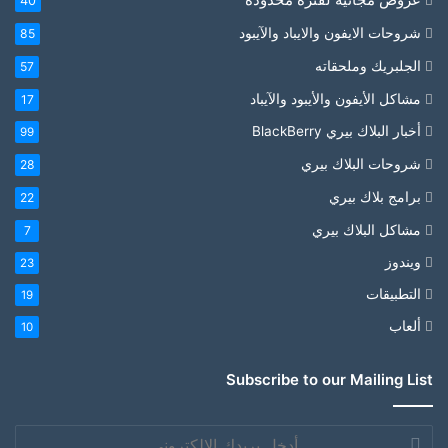
40
شروحات الايفون والايباد والآيبود
85
الجلبريك وملحقاته
57
مشاكل الأيفون والأيبود والآيباد
17
أخبار البلاك بيري BlackBerry
99
شروحات البلاك بيري
28
برامج بلاك بيري
22
مشاكل البلاك بيري
7
ويندوز
23
التطبيقات
19
ألعاب
10
Subscribe to our Mailing List
أدخل