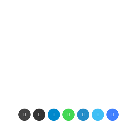
فيسبوك
تويتر
لينكدإن
واتساب
تيلقرام
مشاركة عبر البريد
طباعة