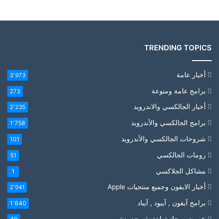
TRENDING TOPICS
أخبار عامة
3٬973
برامج عامة ومنوعة
273
أخبار الجالكسي والاندرويد
2٬235
برامج الجالكسي والأندرويد
1٬758
شروحات الجالكسي والأندرويد
101
رومات الجالكسي
51
مشاكل الجلاكسي
1
أخبار الايفون وجميع منتجيات Apple
2٬041
برامج آيفون , آيبود , آيباد
1٬640
عروض مجانية لفترة محدودة