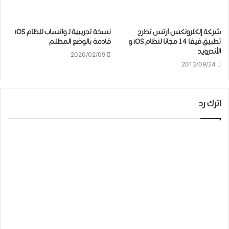
شركة إلكترونكس آرتس تطرح
ﻧﺴﺨﺔ ﺗﺠﺮﻳﺒﻴﺔ لـ ﻭﺍﺗﺴﺎﺏ لنظام iOS
تطبيق فيفا 14 مجانا لنظام iOS و
قادمة ﺑﺎﻟﻮﺿﻊ ﺍﻟﻤﻈﻠﻢ
الأندرويد
2020/02/09
2013/09/24
اترك رد