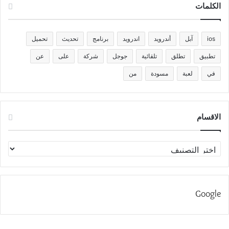
الكلمات
ios
آبل
أندرويد
اندرويد
برنامج
تحديث
تحميل
تطبيق
تطلق
تلقائية
جوجل
شركة
على
عن
في
لعبة
مسودة
من
الاقسام
الاقسام
Google