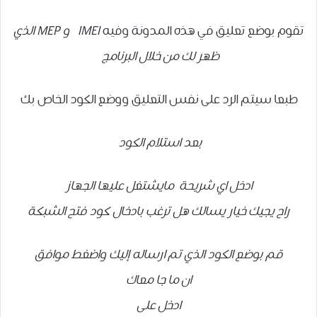
تقوم بوضع تعليق في هذه المدونة وفيه
IMEI و
MEP الذي
ظهر لك من خلال البرنامج
طبعا سيتم الرد على نفس التعليق ووضع الكود الخاص بك
بعد استلام الكود
ادخل اي شريحة مايشتغل عليها الجهاز
راح يجيك خيار يسالك هل ترغب بادخال كود فتح الشبكة
قم بوضع الكود الذي تم ارساله إليك واضغط موافق
ان ما جا معاك
ادخل على