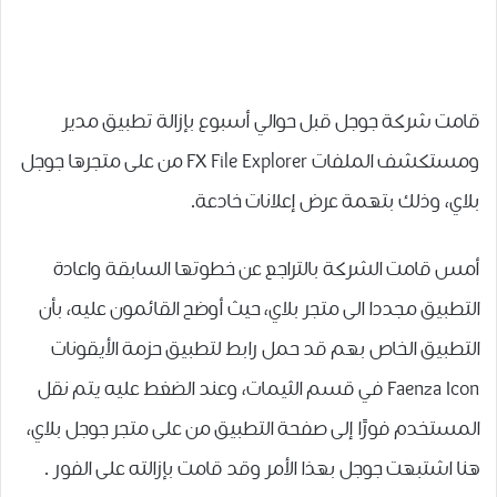
قامت شركة جوجل قبل حوالي أسبوع بإزالة تطبيق ﻣﺪﻳﺮ
ﻭﻣﺴﺘﻜﺸﻒ ﺍﻟﻤﻠﻔﺎﺕ FX File Explorer من على متجرها جوجل
بلاي، وذلك بتهمة عرض ﺇﻋﻼﻧﺎﺕ ﺧﺎﺩﻋﺔ.
أمس قامت الشركة بالتراجع عن خطوتها السابقة واعادة
التطبيق مجددا الى متجر بلاي، حيث ﺃﻭﺿﺢ ﺍﻟﻘﺎﺋﻤﻮﻥ ﻋﻠﻴﻪ، ﺑﺄﻥ
ﺍﻟﺘﻄﺒﻴﻖ ﺍﻟﺨﺎﺹ ﺑﻬﻢ ﻗﺪ ﺣﻤﻞ ﺭﺍﺑﻂ ﻟﺘﻄﺒﻴﻖ ﺣﺰﻣﺔ ﺍﻷﻳﻘﻮﻧﺎﺕ
Faenza Icon ﻓﻲ ﻗﺴﻢ ﺍﻟﺜﻴﻤﺎﺕ، ﻭﻋﻨﺪ ﺍﻟﻀﻐﻂ ﻋﻠﻴﻪ ﻳﺘﻢ ﻧﻘﻞ
ﺍﻟﻤﺴﺘﺨﺪﻡ ﻓﻮﺭًﺍ ﺇﻟﻰ ﺻﻔﺤﺔ ﺍﻟﺘﻄﺒﻴﻖ ﻣﻦ ﻋﻠﻰ ﻣﺘﺠﺮ ﺟﻮﺟﻞ ﺑﻼﻱ،
ﻫﻨﺎ ﺍﺷﺘﺒﻬﺖ ﺟﻮﺟﻞ ﺑﻬﺬﺍ ﺍﻷﻣﺮ ﻭﻗﺪ ﻗﺎﻣﺖ ﺑﺈﺯﺍﻟﺘﻪ ﻋﻠﻰ ﺍﻟﻔﻮﺭ .