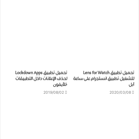
تحميل ﺗﻄﺒﻴﻖ Lens for Watch
تحميل ﺗﻄﺒﻴﻖ Lockdown Apps
لتشغيل تطبيق انستجرام على ساعة
ﻟﺤﺬﻑ ﺍﻹﻋﻼﻧﺎﺕ داخل ﺍﻟﺘﻄﺒﻴﻘﺎﺕ
آبل
-للآيفون
2019/08/02
2020/03/08