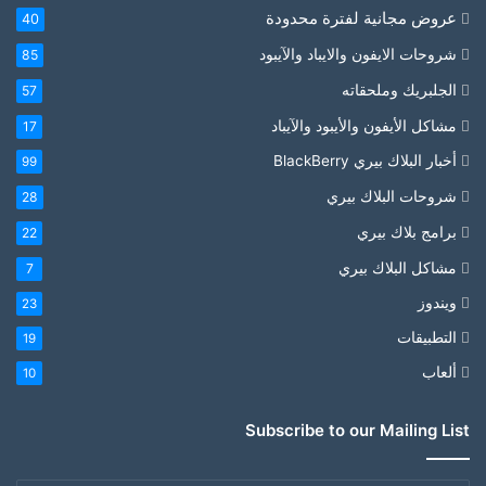
عروض مجانية لفترة محدودة
40
شروحات الايفون والايباد والآيبود
85
الجلبريك وملحقاته
57
مشاكل الأيفون والأيبود والآيباد
17
أخبار البلاك بيري BlackBerry
99
شروحات البلاك بيري
28
برامج بلاك بيري
22
مشاكل البلاك بيري
7
ويندوز
23
التطبيقات
19
ألعاب
10
Subscribe to our Mailing List