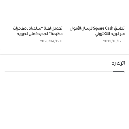
تطبيق Square Cash لارسال الأموال
تحميل لعبة “ﺳﻨﺪﺑﺎﺩ : ﻣﻐﺎﻣﺮﺍﺕ
عبر البريد الالكتروني
ﻋﻈﻴﻤﺔ” الجديدة على اندرويد
2020/04/12
2013/10/17
اترك رد