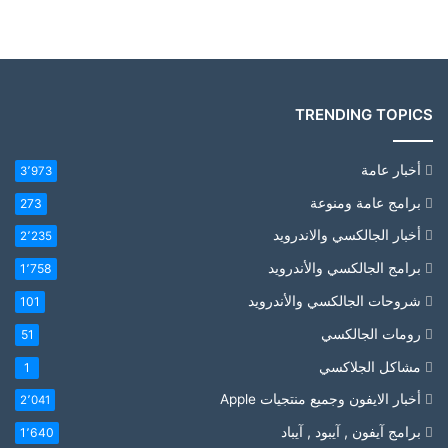
TRENDING TOPICS
أخبار عامة
3٬973
برامج عامة ومنوعة
273
أخبار الجالكسي والاندرويد
2٬235
برامج الجالكسي والأندرويد
1٬758
شروحات الجالكسي والأندرويد
101
رومات الجالكسي
51
مشاكل الجلاكسي
1
أخبار الايفون وجميع منتجيات Apple
2٬041
برامج آيفون , آيبود , آيباد
1٬640