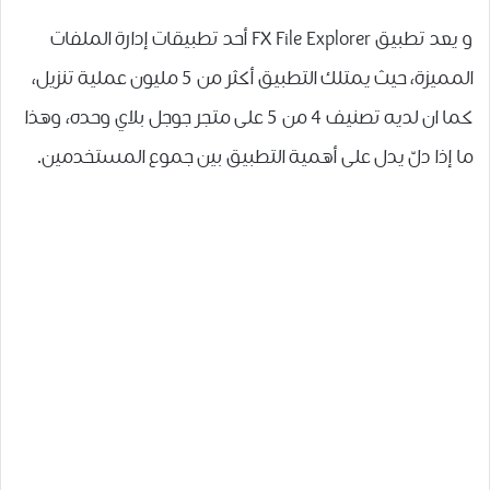
و يعد تطبيق FX File Explorer أحد تطبيقات إدارة الملفات
المميزة، حيث يمتلك التطبيق ﺃﻛﺜﺮ ﻣﻦ 5 ﻣﻠﻴﻮﻥ ﻋﻤﻠﻴﺔ ﺗﻨﺰﻳﻞ،
كما ان لديه ﺗﺼﻨﻴﻒ 4 ﻣﻦ 5 ﻋﻠﻰ ﻣﺘﺠﺮ ﺟﻮﺟﻞ ﺑﻼﻱ ﻭﺣﺪﻩ، ﻭﻫﺬﺍ
ﻣﺎ ﺇﺫﺍ ﺩﻝّ ﻳﺪﻝ ﻋﻠﻰ ﺃﻫﻤﻴﺔ ﺍﻟﺘﻄﺒﻴﻖ ﺑﻴﻦ ﺟﻤﻮﻉ ﺍﻟﻤﺴﺘﺨﺪﻣﻴﻦ.