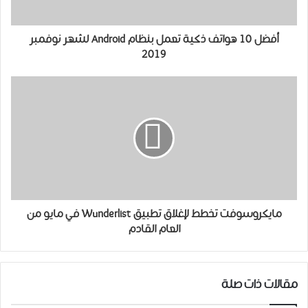
أفضل 10 هواتف ذكية تعمل بنظام Android لشهر نوفمبر
2019
ﻣﺎﻳﻜﺮﻭﺳﻮﻓﺖ تخطط لإغلاق تطبيق Wunderlist ﻓﻲ ﻣﺎﻳﻮ من
ﺍﻟﻌﺎﻡ ﺍﻟﻘﺎﺩﻡ
مقالات ذات صلة