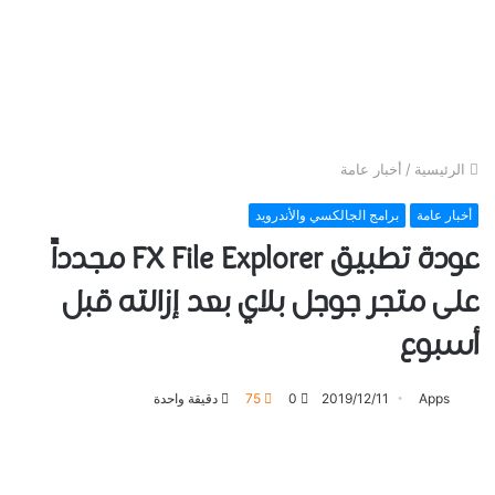
الرئيسية
/
أخبار عامة
أخبار عامة
برامج الجالكسي والأندرويد
عودة ﺗﻄﺒﻴﻖ FX File Explorer مجدداً
ﻋﻠﻰ ﻣﺘﺠﺮ ﺟﻮﺟﻞ ﺑﻼﻱ بعد إزالته قبل
أسبوع
Apps
2019/12/11
0
75
دقيقة واحدة