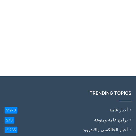
TRENDING TOPICS
أخبار عامة
3٬973
برامج عامة ومنوعة
273
أخبار الجالكسي والاندرويد
2٬235