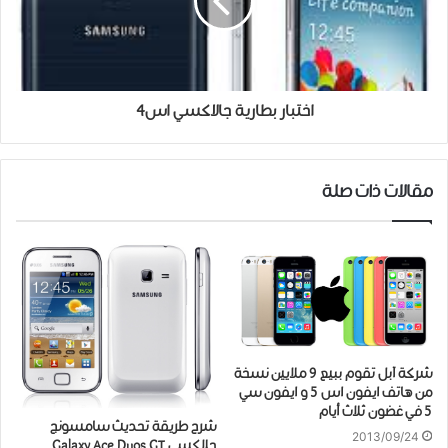
اختبار بطارية جالاكسي اس4
مقالات ذات صلة
شركة آبل تقوم ببيع 9 ملايين نسخة
من هاتف ايفون اس 5 و ايفون سي
5 في غضون ثلاث أيام
شرح طريقة تحديث سامسونج
2013/09/24
جلاكسي Galaxy Ace Duos GT