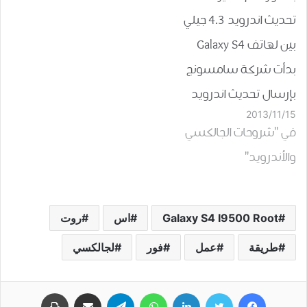
تحديث اندرويد 4.3 جيلي
بين لهاتف Galaxy S4
بدأت شركة سامسونج
بإرسال تحديث اندرويد
2013/11/15
4.3 “جيلي بين” الى هاتف
في "شروحات الجالكسي
سامسونج جالاكسي إس
والأندرويد"
4 النسخة العالمية GT-
I9500 في الشرق الأوسط
وتحديدًا في المملكة
Galaxy S4 I9500 Root
اس
روت
العربية السعودية حيث
طريقة
عمل
فور
لجالكسي
وسيصل الى كافة الأجهزة
بشكل تدريجي عبر الهواء
فيسبوك
تويتر
لينكدإن
واتساب
تيلقرام
مشاركة عبر البريد
طباعة