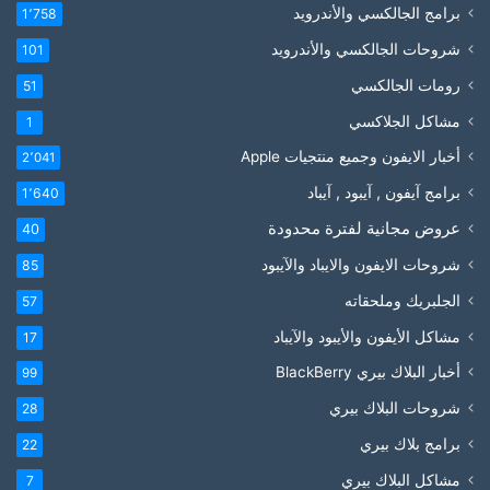
برامج الجالكسي والأندرويد
1٬758
شروحات الجالكسي والأندرويد
101
رومات الجالكسي
51
مشاكل الجلاكسي
1
أخبار الايفون وجميع منتجيات Apple
2٬041
برامج آيفون , آيبود , آيباد
1٬640
عروض مجانية لفترة محدودة
40
شروحات الايفون والايباد والآيبود
85
الجلبريك وملحقاته
57
مشاكل الأيفون والأيبود والآيباد
17
أخبار البلاك بيري BlackBerry
99
شروحات البلاك بيري
28
برامج بلاك بيري
22
مشاكل البلاك بيري
7