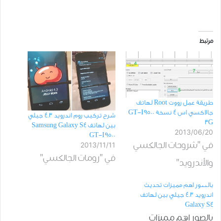
مرتبط
طريقة عمل رووت Root لهاتف
جالاكسي اس 4 نسخة GT-I9500
شرح تركيب روم اندرويد 4.3 جيلي
3G
بين لهاتف Samsung Galaxy S4
2013/06/20
GT-I9500
في "شروحات الجالكسي
2013/11/11
في "رومات الجالكسي"
والأندرويد"
بالصور اهم مميزات تحديث
اندرويد 4.3 جيلي بين لهاتف
Galaxy S4
بالصور اهم مميزات