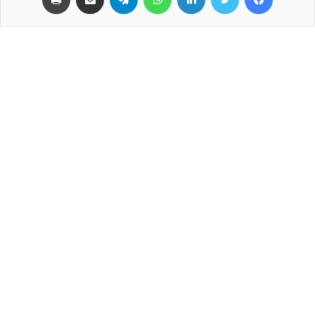
OTA او سامسونج كيز…