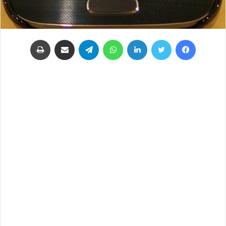
فيسبوك
تويتر
لينكدإن
واتساب
تيلقرام
مشاركة عبر البريد
طباعة