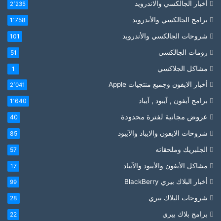
أخبار الجالكسي والاندرويد
2٬235
برامج الجالكسي والأندرويد
1٬758
شروحات الجالكسي والأندرويد
101
رومات الجالكسي
51
مشاكل الجلاكسي
1
أخبار الايفون وجميع منتجيات Apple
2٬041
برامج آيفون , آيبود , آيباد
1٬640
عروض مجانية لفترة محدودة
40
شروحات الايفون والايباد والآيبود
85
الجلبريك وملحقاته
57
مشاكل الأيفون والأيبود والآيباد
17
أخبار البلاك بيري BlackBerry
99
شروحات البلاك بيري
28
برامج بلاك بيري
22