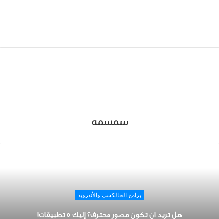
سمسمه
برامج الجالكسي والأندرويد
هل تريد ان تكون مصور محترف؟ إليك 5 تطبيقات!