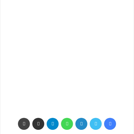
فيسبوك
تويتر
لينكدإن
واتساب
تيلقرام
مشاركة عبر البريد
طباعة