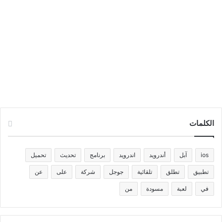
الكلمات
ios
آبل
أندرويد
اندرويد
برنامج
تحديث
تحميل
تطبيق
تطلق
تلقائية
جوجل
شركة
على
عن
في
لعبة
مسودة
من