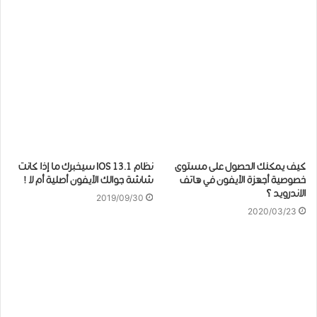
كيف يمكنك الحصول على مستوى
ﻧﻈﺎﻡ IOS 13.1 سيخبرك ﻣﺎ ﺇﺫﺍ ﻛﺎﻧﺖ
خصوصية أجهزة الآيفون ﻓﻲ ﻫﺎﺗﻒ
ﺷﺎﺷﺔ ﺟﻮﺍﻟﻚ الآيفون ﺃﺻﻠﻴﺔ ﺃﻡ ﻻ !
الاﻧﺪﺭﻭﻳﺪ ؟
2019/09/30
2020/03/23