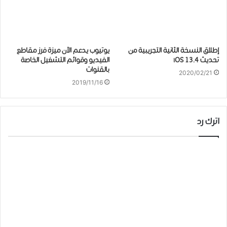
إطلاق ﺍﻟﻨﺴﺨﺔ ﺍﻟﺜﺎﻧﻴﺔ ﺍﻟﺘﺠﺮﻳﺒﻴﺔ ﻣﻦ
يوتيوب ﻳﺪﻋﻢ الآن ﻣﻴﺰﺓ ﻓﺮﺯ ﻣﻘﺎﻃﻊ
ﺗﺤﺪﻳﺚ iOS 13.4
ﺍﻟﻔﻴﺪﻳﻮ ﻭﻗﻮﺍﺋﻢ ﺍﻟﺘﺸﻐﻴﻞ ﺍﻟﺨﺎﺻﺔ
ﺑﺎﻟﻘﻨﻮﺍﺕ
2020/02/21
2019/11/16
اترك رد