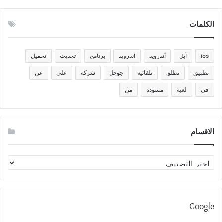
الكلمات
ios
آبل
أندرويد
اندرويد
برنامج
تحديث
تحميل
تطبيق
تطلق
تلقائية
جوجل
شركة
على
عن
في
لعبة
مسودة
من
الاقسام
الاقسام
Google