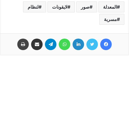
المعدلة
صور
لايقونات
لنظام
مسربة
فيسبوك
تويتر
لينكدإن
واتساب
تيلقرام
مشاركة عبر البريد
طباعة