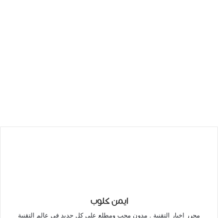
ايمن كلوب
محرر اخبار التقنية . مدون محب ومطلع على كل جديد في عالم التقنية