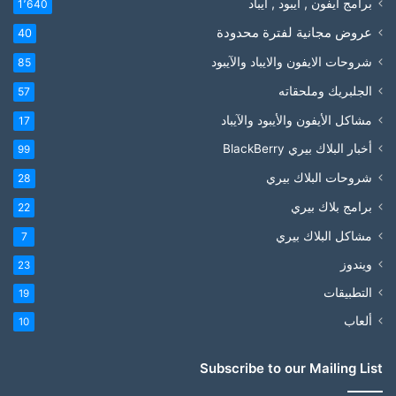
برامج آيفون , آيبود , آيباد
1٬640
عروض مجانية لفترة محدودة
40
شروحات الايفون والايباد والآيبود
85
الجلبريك وملحقاته
57
مشاكل الأيفون والأيبود والآيباد
17
أخبار البلاك بيري BlackBerry
99
شروحات البلاك بيري
28
برامج بلاك بيري
22
مشاكل البلاك بيري
7
ويندوز
23
التطبيقات
19
ألعاب
10
Subscribe to our Mailing List