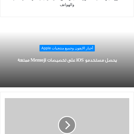
والهواتف
أخبار الايفون وجميع منتجيات Apple
يحصل مستخدمو iOS على تخصيصات Memoji ممتعة