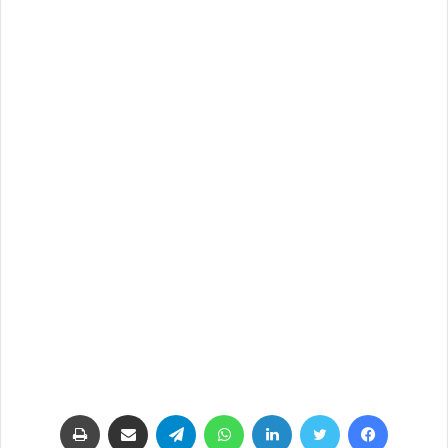
فيسبوك
تويتر
لينكدإن
واتساب
تيلقرام
مشاركة عبر البريد
طباعة