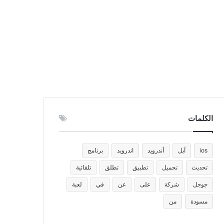
الكلمات
ios
آبل
أندرويد
اندرويد
برنامج
تحديث
تحميل
تطبيق
تطلق
تلقائية
جوجل
شركة
على
عن
في
لعبة
مسودة
من