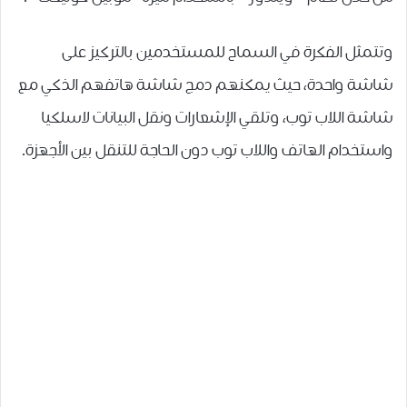
ﻭﺗﺘﻤﺜﻞ ﺍﻟﻔﻜﺮﺓ ﻓﻲ ﺍﻟﺴﻤﺎﺡ ﻟﻠﻤﺴﺘﺨﺪﻣﻴﻦ ﺑﺎﻟﺘﺮﻛﻴﺰ ﻋﻠﻰ
ﺷﺎﺷﺔ ﻭﺍﺣﺪﺓ، ﺣﻴﺚ ﻳﻤﻜﻨﻬﻢ ﺩﻣﺞ ﺷﺎﺷﺔ ﻫﺎﺗﻔﻬﻢ ﺍﻟﺬﻛﻲ ﻣﻊ
ﺷﺎﺷﺔ ﺍﻟﻼﺏ ﺗﻮﺏ، ﻭﺗﻠﻘﻲ ﺍﻹﺷﻌﺎﺭﺍﺕ ﻭﻧﻘﻞ ﺍﻟﺒﻴﺎﻧﺎﺕ ﻻﺳﻠﻜﻴﺎ
ﻭﺍﺳﺘﺨﺪﺍﻡ ﺍﻟﻬﺎﺗﻒ ﻭﺍﻟﻼﺏ ﺗﻮﺏ ﺩﻭﻥ ﺍﻟﺤﺎﺟﺔ ﻟﻠﺘﻨﻘﻞ ﺑﻴﻦ ﺍﻷﺟﻬﺰﺓ.