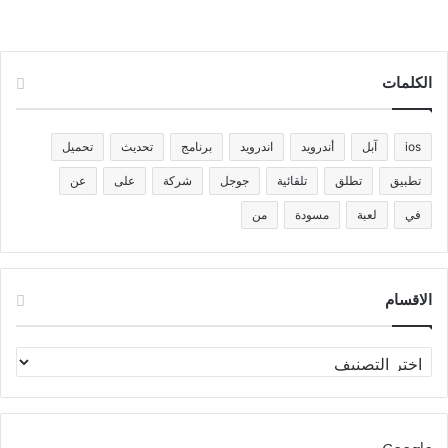
الكلمات
ios
آبل
أندرويد
اندرويد
برنامج
تحديث
تحميل
تطبيق
تطلق
تلقائية
جوجل
شركة
على
عن
في
لعبة
مسودة
من
الاقسام
الاقسام