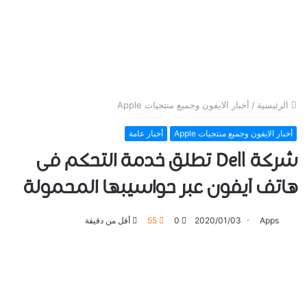
الرئيسية
/
أخبار الايفون وجميع منتجيات Apple
أخبار الايفون وجميع منتجيات Apple
أخبار عامة
شركة Dell ﺗﻄﻠﻖ ﺧﺪﻣﺔ ﺍﻟﺘﺤﻜﻢ ﻓﻰ
ﻫﺎﺗﻒ آﻳﻔﻮﻥ ﻋﺒﺮ حواسيبها المحمولة
Apps
2020/01/03
0
55
أقل من دقيقة