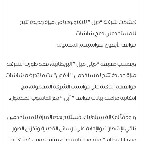
كشفت شركة “ﺩﻳﻞ ” ﻟﻠﺘﻜﻨﻮﻟﻮﺟﻴﺎ عن ﻣﻴﺰﺓ ﺟﺪﻳﺪﺓ تتيح
للمستخدمين ﺩﻣﺞ ﺷﺎﺷﺎﺕ
هواتف الآيفون ﺑﺤﻮﺍﺳﺒﻬﻢ ﺍﻟﻤﺤﻤﻮﻟﺔ.
وبحسب صحيفة “ﺩﻳﻠﻲ ﻣﻴﻞ ” ﺍﻟﺒﺮﻳﻄﺎﻧﻴﺔ، فقد طورت ﺍﻟﺸﺮﻛﺔ
ﻣﻴﺰﺓ ﺟﺪﻳﺪﺓ ﺗﺘﻴﺢ ﻟﻤﺴﺘﺨﺪﻣﻲ ” ﺃﻳﻔﻮﻥ” ﺑﺚ ﻣﺎ ﺗﻌﺮﺿﻪ ﺷﺎﺷﺎﺕ
ﻫﻮﺍﺗﻔﻬﻢ ﺍﻟﺬﻛﻴﺔ ﻋﻠﻰ حواسيب الشركة ﺍﻟﻤﺤﻤﻮﻟﺔ، مع
إمكانية ﻣﺰﺍﻣﻨﺔ ﺑﻴﺎﻧﺎﺕ ﻫﻮﺍﺗﻒ ” ﺃﺑﻞ ” ﻣﻊ ﺍﻟﺤﺎﺳﻮﺏ ﺍﻟﻤﺤﻤﻮﻝ.
و وفقاً لوكالة سبتونيك، فستتيح هذه الميزة ﻟﻠﻤﺴﺘﺨﺪﻣﻴﻦ
ﺗﻠﻘﻲ ﺍﻹﺷﻌﺎﺭﺍﺕ ﻭﺍﻹﺟﺎﺑﺔ ﻋﻠﻰ ﺍﻟﺮﺳﺎﺋﻞ ﺍﻟﻘﺼﻴﺮﺓ ﻭﺗﺨﺰﻳﻦ ﺍﻟﺼﻮﺭ
ﻣﻦ ﺧﻼﻝ ﻧﻈﺎﻡ ” ﻭﻳﻨﺪﻭﺯ “ ﺑﺎﺳﺘﺨﺪﺍﻡ ﻣﻴﺰﺓ “ﻣﻮﺑﻴﻞ ﻛﻮﻧﻴﻜﺖ “.