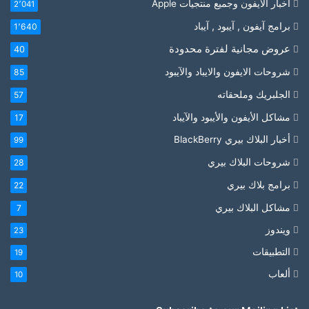
أخبار الايفون وجميع منتجيات Apple
2٬041
برامج آيفون , آيبود , آيباد
1٬640
عروض مجانية لفترة محدودة
40
شروحات الايفون والايباد والآيبود
85
الجلبريك وملحقاته
57
مشاكل الأيفون والأيبود والآيباد
17
أخبار البلاك بيري BlackBerry
99
شروحات البلاك بيري
28
برامج بلاك بيري
22
مشاكل البلاك بيري
7
ويندوز
23
التطبيقات
19
ألعاب
10