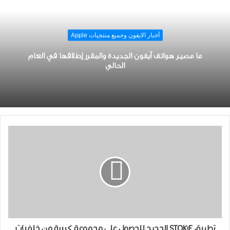
أخبار الايفون وجميع منتجيات Apple
ما مصير ﻫﻮﺍﺗﻒ آﻳﻔﻮﻥ الجديدة والمقرر إطلاقها في العام
الحالي
ﺗﻄﺒﻴﻖ STOKiE الجديد للحصول على ﻣﺠﻤﻮﻋﺔ ﻛﺒﻴﺮﺓ ﻣﻦ ﺧﻠﻔﻴﺎﺕ