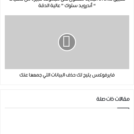
“ ﺃﻧﺪﺭﻭﻳﺪ ﺳﺘﻮﻙ ” عالية الدقة
ﻓﺎﻳﺮﻓﻮﻛﺲ ﻳﺘﻴﺢ ﻟﻚ ﺣﺬﻑ البيانات التي جمعها عنك
مقالات ذات صلة