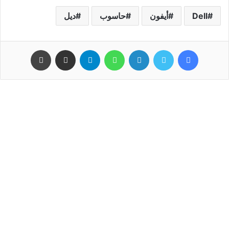
Dell
أيفون
حاسوب
ﺩﻳﻞ
فيسبوك
تويتر
لينكدإن
واتساب
تيلقرام
مشاركة عبر البريد
طباعة