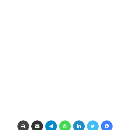
فيسبوك
تويتر
لينكدإن
واتساب
تيلقرام
مشاركة عبر البريد
طباعة