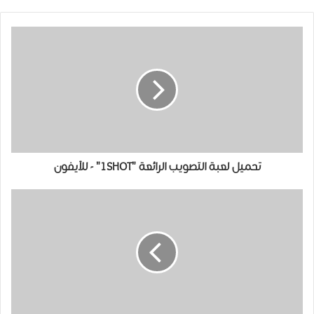
تحميل ﻟﻌﺒﺔ التصويب الرائعة "1SHOT" - للآيفون