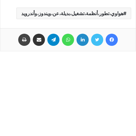
هواوي،تطور،أنظمة،تشغيل،بديلة،عن،ويندوز،وأندرويد
فيسبوك
تويتر
لينكدإن
واتساب
تيلقرام
مشاركة عبر البريد
طباعة