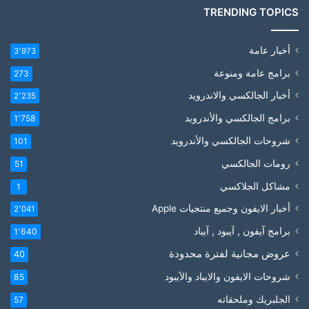
TRENDING TOPICS
أخبار عامة
3٬973
برامج عامة ومنوعة
273
أخبار الجالكسي والاندرويد
2٬235
برامج الجالكسي والأندرويد
1٬758
شروحات الجالكسي والأندرويد
101
رومات الجالكسي
51
مشاكل الجلاكسي
1
أخبار الايفون وجميع منتجيات Apple
2٬041
برامج آيفون , آيبود , آيباد
1٬640
عروض مجانية لفترة محدودة
40
شروحات الايفون والايباد والآيبود
85
الجلبريك وملحقاته
57