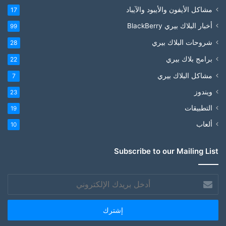
مشاكل الأيفون والأيبود والآيباد
17
أخبار البلاك بيري BlackBerry
99
شروحات البلاك بيري
28
برامج بلاك بيري
22
مشاكل البلاك بيري
7
ويندوز
23
التطبيقات
19
ألعاب
10
Subscribe to our Mailing List
أدخل
بريدك
الإلكتروني