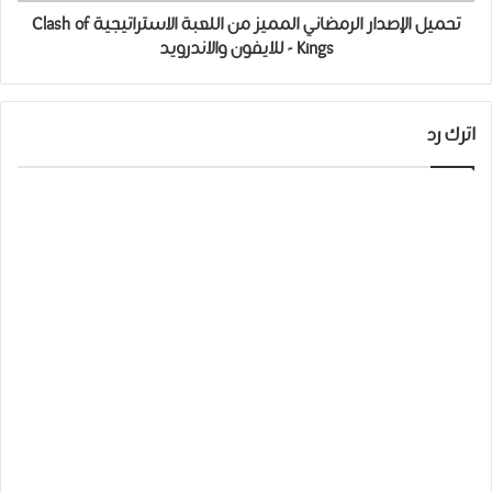
تحميل الإﺻﺪﺍﺭ الرمضاني المميز من اللعبة ﺍﻻﺳﺘﺮﺍﺗﻴﺠﻴﺔ Clash of
Kings - للايفون والاندرويد
اترك رد