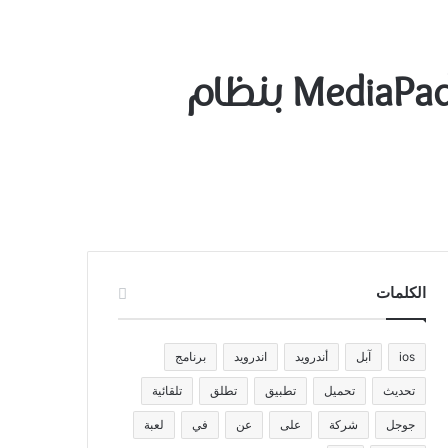
شركة هواوي تكشف عن حاسبها اللوحي MediaPad 7 Vogue بنظام
الكلمات
ios
آبل
أندرويد
اندرويد
برنامج
تحديث
تحميل
تطبيق
تطلق
تلقائية
جوجل
شركة
على
عن
في
لعبة