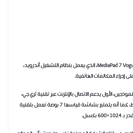
أطلقت شركة هواوي حاسبها اللوحي الجديد MediaPad 7 Vogue، الذي يعمل بنظام التشغيل أندرويد،
لى إجراء المكالمات الهاتفية.
وذجين، الأول يدعم الاتصال بالإنترنت عبر تقنية ثري جي،
والثاني يدعم الاتصال عبر شبكات “واي-فاي” فقط، كما أنه يتمتع بشاشة قياسها 7 بوصة تعمل بتقنية