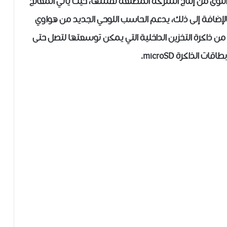
MediaPad بمعالج رباعي النوى من إنتاج الشركة المصنعة نفسها، حيث يأتي المعالج
K3V2  وبتردد 1.2 جيجاهرتز، بالإضافة إلى ذلك، يدعم الحاسب اللوحي الجديد من هواوي
سعتها 1 جيجابايت و 8 جيجابايت من ذاكرة التخزين الداخلية التي يمكن توسعتها لتصل حتى