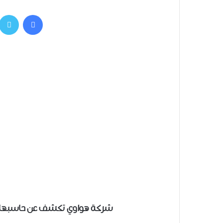
فيسبوك
شركة هواوي تكشف عن حاسبها اللوحي MediaPad 7 Vogue ب