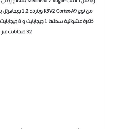
ويعمل حاسب  7 Vogue
من نوع Cortex-A9
ذاكرة عشوائية 
32 جيجابايت عبر بطاقات الذاكرة microSD.