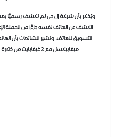
الكشف عن الهاتف نفسه جزءًا من الحملة الإع
ميغابيكسل مع 2 غيغابايت من ذاكرة RAM وشاشة بقياس 5.2 إنش بدقة 1080p.