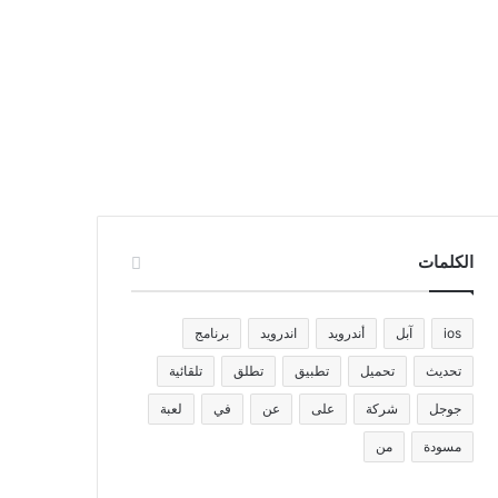
الكلمات
ios
آبل
أندرويد
اندرويد
برنامج
تحديث
تحميل
تطبيق
تطلق
تلقائية
جوجل
شركة
على
عن
في
لعبة
مسودة
من