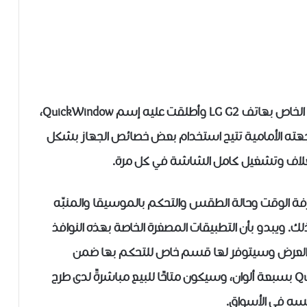
كشفت شركة إل جي الكورية عن الغلاف الرسمي الخاص بهاتف LG G2 وأطلقت عليه إسم QuickWindow،
جهته الأمامية تتيح استخدام بعض خصائص الجهاز بشكل
لغلاف وتشغيل كامل الشاشة في كل مرة.
فة الوقت وحالة الطقس والتحكم بالموسيقا والمنبّه
لك. ويبدو بأن التطبيقات المصغرة الخاصة بهذه النوافذ
العرض وسيتوفر لها قسم خاص للتحكم بها ضمن
الإعدادات. وستطرح الشركة غلاف QuickWindow بسبعة ألوان، وسيكون متاحًا للبيع مباشرةً لدى طرح
فسه في الأسواق.