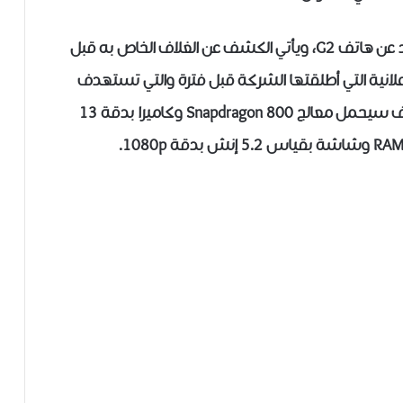
ويُذكر بأن شركة إل جي لم تكشف رسميًا بعد عن هاتف G2، ويأتي الكشف عن الغلاف الخاص به قبل
لانية التي أطلقتها الشركة قبل فترة والتي تستهدف
التسويق للهاتف. وتشير الشائعات بأن الهاتف سيحمل معالج Snapdragon 800 وكاميرا بدقة 13