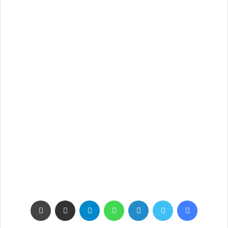
فيسبوك
تويتر
لينكدإن
واتساب
تيلقرام
مشاركة عبر البريد
طباعة