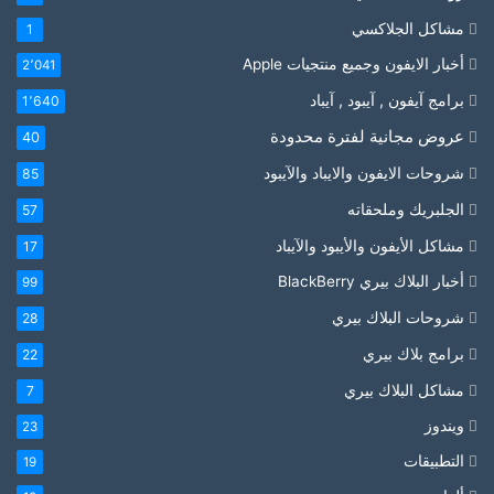
مشاكل الجلاكسي
1
أخبار الايفون وجميع منتجيات Apple
2٬041
برامج آيفون , آيبود , آيباد
1٬640
عروض مجانية لفترة محدودة
40
شروحات الايفون والايباد والآيبود
85
الجلبريك وملحقاته
57
مشاكل الأيفون والأيبود والآيباد
17
أخبار البلاك بيري BlackBerry
99
شروحات البلاك بيري
28
برامج بلاك بيري
22
مشاكل البلاك بيري
7
ويندوز
23
التطبيقات
19