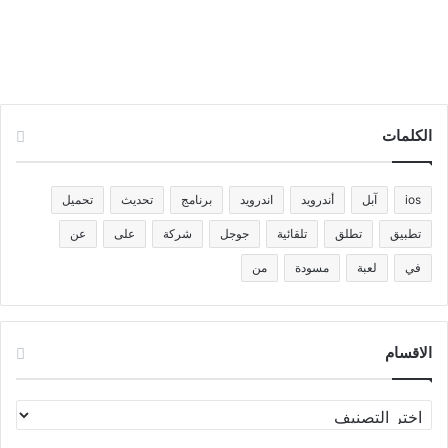
الكلمات
ios
آبل
أندرويد
اندرويد
برنامج
تحديث
تحميل
تطبيق
تطلق
تلقائية
جوجل
شركة
على
عن
في
لعبة
مسودة
من
الاقسام
الاقسام