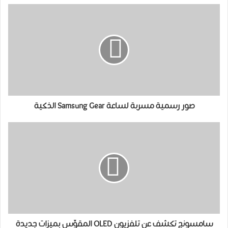
صور رسمية مسربة لساعة Samsung Gear الذكية
سامسونج تكشف عن تلفزيون OLED المقوّس بميزات جديدة