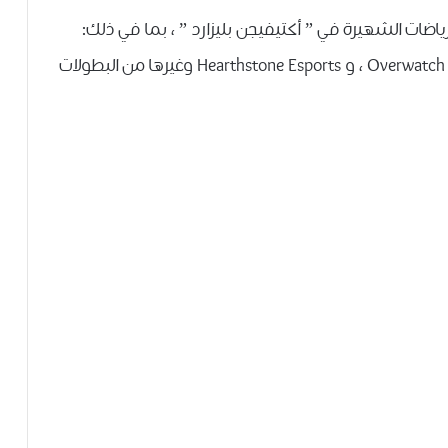
ﺿﺎﺕ ﺍﻟﺸﻬﻴﺮﺓ ﻓﻲ ” ﺃﻛﺘﻴﻔﻴﺠﻦ ﺑﻠﻴﺰﺍﺭﺩ ” ، ﺑﻤﺎ ﻓﻲ ﺫﻟﻚ:
Call of Duty League ﺍﻟﺘﻲ ﺃُﻧﺸﺌﺖ ﺣﺪﻳﺜًﺎ، ﻭ Overwatch League ، ﻭ Hearthstone Esports وغيرها من البطولات