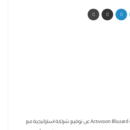
تويتر
لينكدإن
مشاركة عبر البريد
طباعة
كشفت شركة صناعة ﺍﻷﻟﻌﺎﺏ ﺍﻹﻟﻜﺘﺮﻭﻧﻴﺔ الشهيرة Activision Blizzard عن توقيع ﺷﺮﺍﻛﺔ ﺍﺳﺘﺮﺍﺗﻴﺠﻴﺔ مع