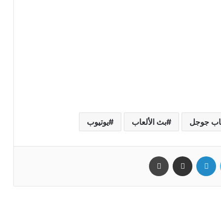
ﺎﺏ ﺟﻮﺟﻞ
بث الألعاب
يوتيوب
تويتر
لينكدإن
مشاركة عبر البريد
طباعة