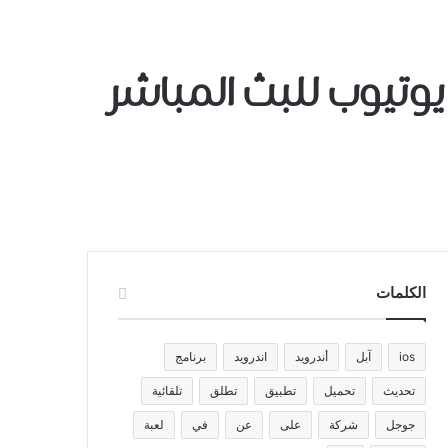
A ﺗﻮﻗﻊ ﺍﺗﻔﺎﻗﻴﺔ ﻣﻊ ﻳﻮﺗﻴﻮﺏ للبث المباشر
الكلمات
ios
آبل
أندرويد
اندرويد
برنامج
تحديث
تحميل
تطبيق
تطلق
تلقائية
جوجل
شركة
على
عن
في
لعبة