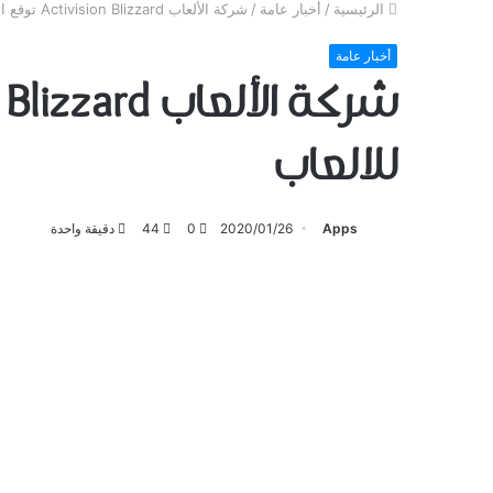
الرئيسية
/
أخبار عامة
/
شركة الألعاب Activision Blizzard ﺗﻮﻗﻊ ﺍﺗﻔﺎﻗﻴﺔ ﻣﻊ ﻳﻮﺗﻴﻮﺏ للبث المباشر للالعاب
أخبار عامة
للالعاب
Apps
2020/01/26
0
44
دقيقة واحدة