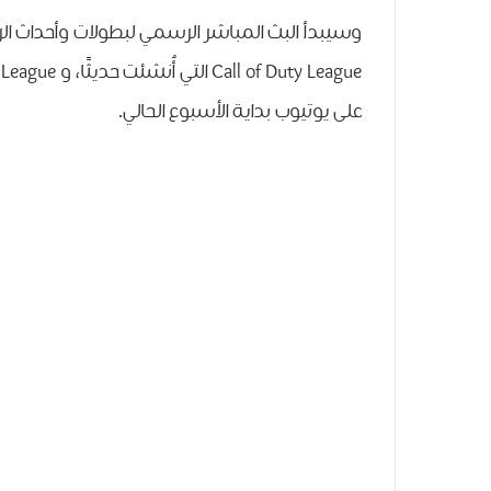
وسيبدأ البث المباشر الرسمي ﻟﺒﻄﻮﻻﺕ ﻭﺃﺣﺪﺍﺙ ﺍﻟﺮﻳﺎ
على يوتيوب بداية الأسبوع الحالي.