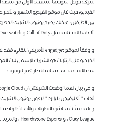
شركة جوجل بموجبها ﺗﺴﺘﻔﻴﺪ ﺍﻷﻭﻟﻰ ﻣﻦ ﻣﻨﺼﺔ ﺍﻟﺤ
ﺍﻟﻔﻴﺪﻳﻮ، ﺣﻴﺚ ﻛﺎﻥ ﻣﻮﻗﻊ ﺍﻟﻔﻴﺪﻳﻮ ﺍﻟﺸﻬﻴﺮ ﻭﺍﻷﻛﺒﺮ ﺣﻮ
ﻷﻟﻌﺎﺑﻬﺎ ﺍﻟﻤﺨﺘﻠﻔﺔ ﻣﺜﻞ Call of Duty ﻭ Overwatch.
ﻫﺬﻩ ﺍﻻﺗﻔﺎﻗﻴﺔ تعد ﺑﻤﺜﺎﺑﺔ ﺍﻧﺘﺼﺎﺭ ﻛﺒﻴﺮ ﻟﻴﻮﺗﻴﻮﺏ.
ﺃﻟﻌﺎﺏ ” ﺃﻛﺘﻴﻔﻴﺠﻦ ﺑﻠﻴﺰﺍﺭﺩ ” ﻟﻴﻜﻮﻥ ﻳﻮﺗﻴﻮﺏ ﺍﻟﺸﺮﻳﻚ 
Duty League ، ﻭ Hearthstone Esports ، ﻭﺍﻟﻤﺰﻳﺪ .”