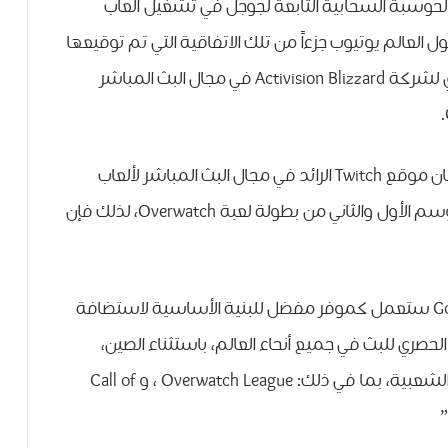
ﻮﺳﺒﺔ ﺍﻟﺴﺤﺎﺑﻴﺔ ﺍﻟﺘﺎﺑﻌﺔ ﻟﺠﻮﺟﻞ ﻓﻲ ﺗﺸﻐﻴﻞ ﺃﻟﻌﺎﺏ
ﻝ ﺍﻟﻌﺎﻟﻢ ﻳﻮﺗﻴﻮﺏ ﺟﺰﺀﺍً ﻣﻦ ﺗﻠﻚ ﺍﻻﺗﻔﺎﻗﻴﺔ ﺍﻟﺘﻲ ﺗﻢ ﺗﻮﻗﻴﻌﻬﺎ
ﺑﻴﻦ ﺍﻟﻄﺮﻓﻴﻦ، وبذلك يصبح ﻳﻮﺗﻴﻮﺏ ﺍﻟﺸﺮﻳﻚ ﺍﻟﺤﺼﺮﻱ ﻟﺸﺮﻛﺔ Activision Blizzard ﻓﻲ ﻣﺠﺎﻝ ﺍﻟﺒﺚ ﺍﻟﻤﺒﺎﺷﺮ
و وفقاً لموقع engadget ﺍﻷﻣﺮيكي التقني، فقد كان موقع Twitch ﺍﻟﺮﺍﺋﺪ ﻓﻲ ﻣﺠﺎﻝ ﺍﻟﺒﺚ ﺍﻟﻤﺒﺎﺷﺮ ﻷﻟﻌﺎﺏ
ﺍﻟﻔﻴﺪﻳﻮ ﻋﻠﻰ ﺍﻹﻧﺘﺮﻧﺖ هو ﺍﻟﺸﺮﻳﻚ ﺍﻟﺮﺳﻤﻲ ﻟﺒﺚ ﺍﻟﻤﻮﺳﻢ ﺍﻷﻭﻝ ﻭﺍﻟﺜﺎﻧﻲ ﻣﻦ ﺑﻄﻮﻟﺔ ﻟﻌﺒﺔ Overwatch، لذلك فإن
و في بيان لهما اوضحت ﺍﻟﺸﺮﻛﺘﺎﻥ ان Google Cloud ستعمل ﻛﻤﻮﻓﺮ ﻣﻔﻀﻞ ﻟﻠﺒﻨﻴﺔ ﺍﻷﺳﺎﺳﻴﺔ ﻻﺳﺘﻀﺎﻓﺔ
ﺍﻟﺤﺼﺮﻱ ﻟﻠﺒﺚ ﻓﻲ ﺟﻤﻴﻊ ﺃﻧﺤﺎﺀ ﺍﻟﻌﺎﻟﻢ، ﺑﺎﺳﺘﺜﻨﺎﺀ ﺍﻟﺼﻴﻦ،
ﻭﻋﻠﻴﻪ ﺳﺘُﺒﺚ ﻣﺒﺎﺷﺮﺓ ﺍﻟﺒﻄﻮﻻﺕ ﻭﺍﻷﺣﺪﺍﺙ ﺍﻟﺮﻳﺎﺿﻴﺔ ﺍﻟﺸﻌﺒﻴﺔ، ﺑﻤﺎ ﻓﻲ ﺫﻟﻚ: Overwatch League ، ﻭ Call of