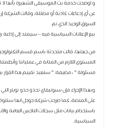
و اوضحت ﺧﺪﻣﺔ ﺑﺚ ﺍﻟﻤﻮﺳﻴﻘﻰ ﺍﻟﺸﻬﻴﺮﺓ ﺑﺄﻧﻬﺎ ﻻ ﺗﻤ
ﻋﻦ ﺃﻯ ﺇﺩﻋﺎﺀﺍﺕ ﻛﺎﺫﺑﺔ ﺃﻭ ﻣﻀﻠﻠﺔ، ﻭﻗﺎﻟﺖ ﺍﻟﺸﺮﻛﺔ ﺇﻥ
ﺍﻟﺴﻮﻕ ﺍﻟﻮﺣﻴﺪ ﺍﻟﺬﻱ ﺗﻢ
ﺑﻴﻊ ﺍﻹﻋﻼﻧﺎﺕ ﺍﻟﺴﻴﺎﺳﻴﺔ ﻓﻴﻪ – ﺳﻴﻤﺘﺪ ﺇﻟﻰ ﺇﺫﺍﻋﺔ Spotify ﺍﻷﺳﺎﺳﻴﺔ ﻭﺍﻟﺤﺼﺮﻳﺔ ﺃﻳﻀًﺎ.
ﺍﻟﻤﺴﺘﻮﻯ ﺍﻟﻼﺯﻡ ﻣﻦ ﺍﻟﻤﺘﺎﻧﺔ ﻓﻲ ﻋﻤﻠﻴﺎﺗﻨﺎ ﻭﺃﻧﻈﻤﺘﻨﺎ
ﻣﺴﺌﻮﻟﺔ ” ، ﻣﻀﻴﻔﺔ: ” ﺳﻨﻌﻴﺪ ﺗﻘﻴﻴﻢ ﻫﺬﺍ ﺍﻟﻘﺮﺍﺭ ﺑﻴﻨ
وبهذا الإجراء فإن سبوتيفاي تحذو حذو تويتر التي
على المنصة، كما صرحت شركة ﺟﻮﺟﻞ اﻧﻬﺎ ﺳﺘﺘﻮﻗﻒ
ﺑﺎﺳﺘﺨﺪﺍﻡ ﺑﻴﺎﻧﺎﺕ ﻣﺜﻞ ﺳﺠﻼﺕ ﺍﻟﻨﺎﺧﺒﻴﻦ ﺍﻟﻌﺎﻣﺔ ﻭﺍﻻﻧ
ﺍﻟﺴﻴﺎﺳﻴﺔ.