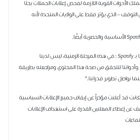
ﻠﻚ ﺍﻷﺩﻭﺍﺕ ﺍﻟﻘﻮﻳﺔ ﺍﻟﻼﺯﻣﺔ ﻟﻔﺤﺺ ﺇﻋﻼﻧﺎﺕ ﺍﻟﺤﻤﻼﺕ ﺑﺤﺜًﺎ
 ﺍﻟﺘﻮﻗﻒ – ﺍﻟﺬﻱ ﻳﺆﺛﺮ ﻓﻘﻂ ﻋﻠﻰ ﺍﻟﻮﻻﻳﺎﺕ ﺍﻟﻤﺘﺤﺪﺓ ﻷﻧﻪ
من جهتها، قالت ﻣﺘﺤﺪﺛﺔ ﺑﺎﺳﻢ ﻗﺴﻢ ﺍﻟﺘﻜﻨﻮﻟﻮﺟﻴﺎ ﺑـ Spotify : ﻓﻲ ﻫﺬﻩ ﺍﻟﻤﺮﺣﻠﺔ ﺍﻟﺰﻣﻨﻴﺔ، ﻟﻴﺲ ﻟﺪﻳﻨﺎ
 ﻭﺃﺩﻭﺍﺗﻨﺎ ﻟﻠﺘﺤﻘﻖ ﻣﻦ ﺻﺤﺔ ﻫﺬﺍ ﺍﻟﻤﺤﺘﻮﻯ ﻭﻣﺮﺍﺟﻌﺘﻪ ﺑﻄﺮﻳﻘﺔ
ﻤﺎ ﻧﻮﺍﺻﻞ ﺗﻄﻮﻳﺮ ﻗﺪﺭﺍﺗﻨﺎ.”
 كانت قد أعلنت مؤخراً عن إيقاف ﺟﻤﻴﻊ ﺍﻹﻋﻼﻧﺎﺕ ﺍﻟﺴﻴﺎﺳﻴﺔ
 ﻋﻦ ﺇﻋﻄﺎﺀ ﺍﻟﻤﻌﻠﻨﻴﻦ ﺍﻟﻘﺪﺭﺓ ﻋﻠﻰ ﺍﺳﺘﻬﺪﺍﻑ ﺍﻹﻋﻼﻧﺎﺕ
ﺘﻤﺎﺀﺍﺕ