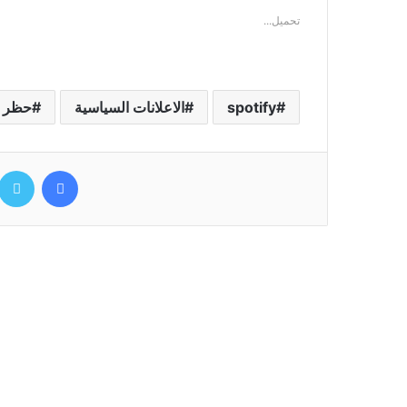
تحميل...
spotify
ﺍﻻﻋﻼﻧﺎﺕ ﺍﻟﺴﻴﺎﺳﻴﺔ
ﺣﻈﺮ ﺍ
فيسبوك