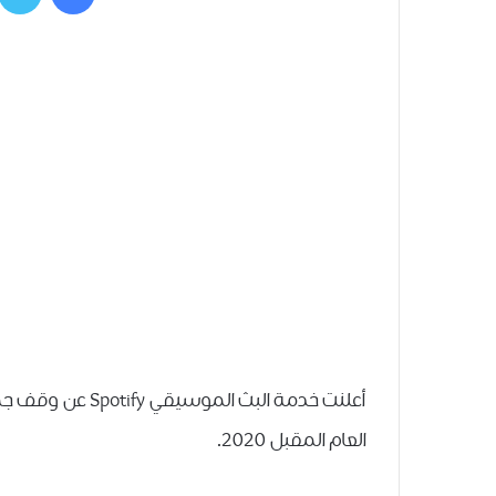
ﺃﻋﻠﻨﺖ خدمة البث 
ﺍﻟﻌﺎﻡ ﺍﻟﻤﻘﺒﻞ 2020.