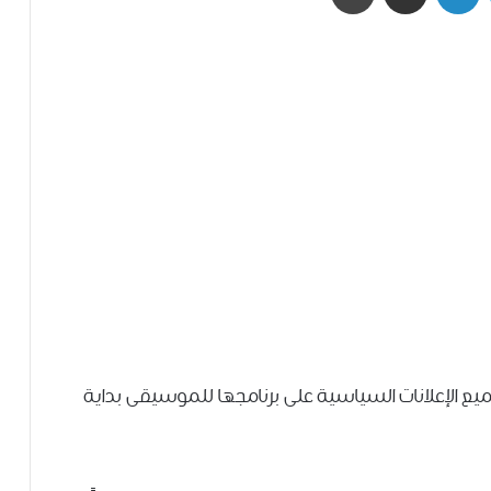
الموسيقي Spotify ﻋﻦ ﻭﻗﻒ ﺟﻤﻴﻊ ﺍﻹﻋﻼﻧﺎﺕ ﺍﻟﺴﻴﺎﺳﻴﺔ ﻋﻠﻰ ﺑﺮﻧﺎﻣﺠﻬﺎ ﻟﻠﻤﻮﺳﻴﻘﻰ بداية