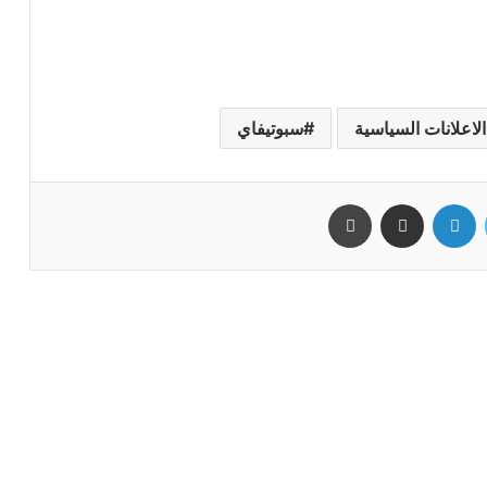
ﻻﻋﻼﻧﺎﺕ ﺍﻟﺴﻴﺎﺳﻴﺔ
ﺳﺒﻮﺗﻴﻔﺎﻱ
تويتر
لينكدإن
مشاركة عبر البريد
طباعة