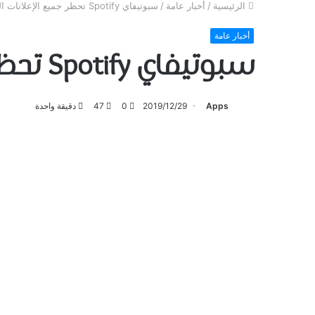
الرئيسية
/
أخبار عامة
/
سبوتيفاي Spotify ﺗﺤﻈﺮ ﺟﻤﻴﻊ ﺍﻹﻋﻼﻧﺎﺕ ﺍﻟﺴﻴﺎﺳﻴﺔ ﺑﺤﻠﻮﻝ 2020
أخبار عامة
سبوتيفاي Spotify ﺗﺤﻈﺮ ﺟﻤﻴﻊ ﺍﻹﻋﻼﻧﺎﺕ ﺍﻟﺴﻴﺎﺳﻴﺔ ﺑﺤﻠﻮﻝ 2020
Apps
2019/12/29
0
47
دقيقة واحدة