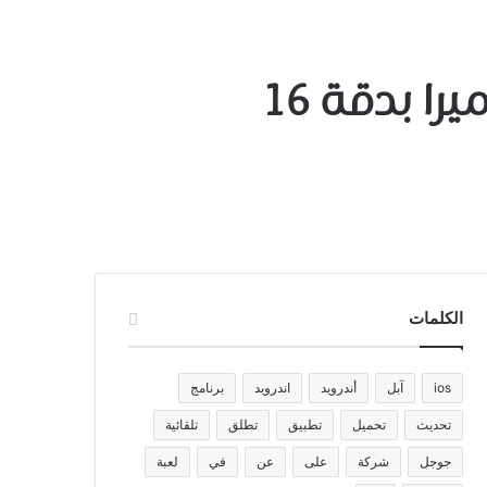
سامسونج جالاكسي اس 5 – Galaxy S5 سيأتي بكاميرا بدقة 16
الكلمات
ios
آبل
أندرويد
اندرويد
برنامج
تحديث
تحميل
تطبيق
تطلق
تلقائية
جوجل
شركة
على
عن
في
لعبة