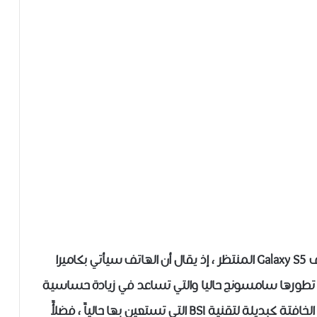
الآن لدينا بعض التفاصيل المتعلقة بكاميرا هاتف Galaxy S5 المنتظر ، إذ يقال أن الهاتف سيأتي بكاميرا
 ميغابيكسل تدعم تقنية ISOCELL التي تطورها سامسونج حاليا والتي تساعد في زيادة حساسية
الضوء وتحسين جودة الصورة في ظروف الإضاءة الخافتة كبديلة لتقنية BSI التي تستعين بها حالياً ، فضلأً