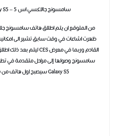
سامسونج جالاكسي اس 5 – Galaxy S5 سيأتي بكاميرا بدقة 16 ميغابيكسل
ظهرت اشاعات في وقت سابق تشير الى امكانية 
القادم وربما في معرض CES 
Galaxy S5 سيصبح اول هاتف من سامسونج يحمل ذلك النوع من المعالجات.