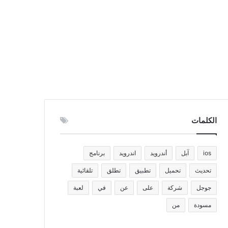
الكلمات
ios
آبل
أندرويد
اندرويد
برنامج
تحديث
تحميل
تطبيق
تطلق
تلقائية
جوجل
شركة
على
عن
في
لعبة
مسودة
من