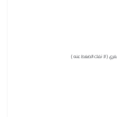
فري ( لا تفك الضغط عنه )