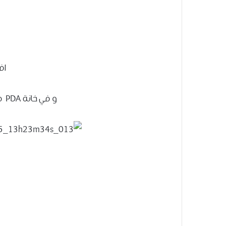
اف
و في خانة PDA ضع ملف الروت و الريكفري