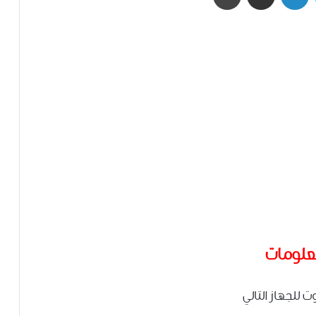
علومات
وت للجهاز التالي