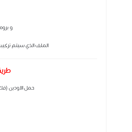
و بروم جن
الملف الذي سيتم تركيبه
طريق
حمل الاودين (فك