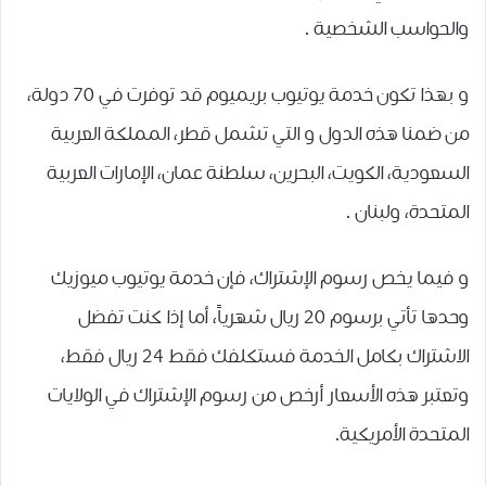
ﻭﺍﻟﺤﻮﺍﺳﺐ ﺍﻟﺸﺨﺼﻴﺔ .
و بهذا تكون خدمة يوتيوب بريميوم قد توفرت في 70 دولة،
من ضمنا هذه الدول و التي تشمل ﻗﻄﺮ، ﺍﻟﻤﻤﻠﻜﺔ ﺍﻟﻌﺮﺑﻴﺔ
ﺍﻟﺴﻌﻮﺩﻳﺔ، ﺍﻟﻜﻮﻳﺖ، ﺍﻟﺒﺤﺮﻳﻦ، ﺳﻠﻄﻨﺔ ﻋﻤﺎﻥ، ﺍﻹﻣﺎﺭﺍﺕ ﺍﻟﻌﺮﺑﻴﺔ
ﺍﻟﻤﺘﺤﺪﺓ، ﻭﻟﺒﻨﺎﻥ .
و فيما يخص رسوم الإشتراك، ﻓﺈﻥ ﺧﺪﻣﺔ ﻳﻮﺗﻴﻮﺏ ﻣﻴﻮﺯﻳﻚ
وحدها ﺗﺄﺗﻲ ﺑﺮﺳﻮﻡ 20 ﺭﻳﺎﻝ ﺷﻬﺮﻳﺎً، أما إذا كنت تفضل
الاشتراك بكامل الخدمة فستكلفك فقط 24 ﺭﻳﺎﻝ فقط،
وتعتبر هذه الأﺳﻌﺎﺭ أرخص من رسوم الإشتراك في الولايات
المتحدة الأمريكية.