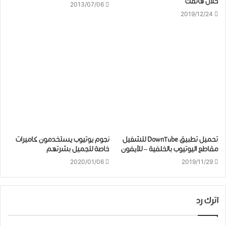
ﺧﻼﻝ ﻫﺎﺗﻔﻚ
2013/07/06
2019/12/24
تحميل تطبيق DownTube لتشغيل
ﻧﺠﻮﻡ ﻳﻮﺗﻴﻮﺏ يستخدمون كاميرات
مقاطع اليوتيوب بالخلفية – للآيفون
ﺧﺎﺻﺔ ﻟﺘﺠﻤﻴﻞ ﺑﺸﺮﺗﻬﻢ
2020/01/06
2019/11/29
اترك رد