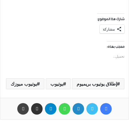
شارك هذا الموضوع:
مشاركة
معجب بهذه:
تحميل...
ﺇﻃﻼﻕ ﻳﻮﺗﻴﻮﺏ ﺑﺮﻳﻤﻴﻮﻡ
يوتيوب
يوتيوب ميوزك
فيسبوك
تويتر
لينكدإن
واتساب
تيلقرام
مشاركة عبر البريد
طباعة