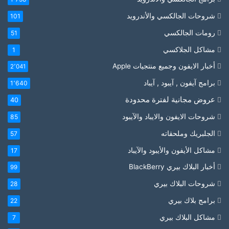
شروحات الجالكسي والأندرويد
101
رومات الجالكسي
51
مشاكل الجلاكسي
1
أخبار الايفون وجميع منتجيات Apple
2٬041
برامج آيفون , آيبود , آيباد
1٬640
عروض مجانية لفترة محدودة
40
شروحات الايفون والايباد والآيبود
85
الجلبريك وملحقاته
57
مشاكل الأيفون والأيبود والآيباد
17
أخبار البلاك بيري BlackBerry
99
شروحات البلاك بيري
28
برامج بلاك بيري
22
مشاكل البلاك بيري
7