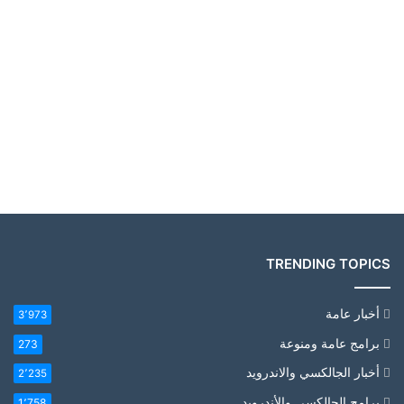
TRENDING TOPICS
أخبار عامة
3٬973
برامج عامة ومنوعة
273
أخبار الجالكسي والاندرويد
2٬235
برامج الجالكسي والأندرويد
1٬758