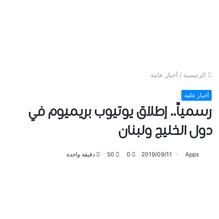
الرئيسية
/
أخبار عامة
أخبار عامة
رسمياً.. ﺇﻃﻼﻕ ﻳﻮﺗﻴﻮﺏ ﺑﺮﻳﻤﻴﻮﻡ ﻓﻲ
ﺩﻭﻝ ﺍﻟﺨﻠﻴﺞ ﻭﻟﺒﻨﺎﻥ
Apps
2019/09/11
0
50
دقيقة واحدة