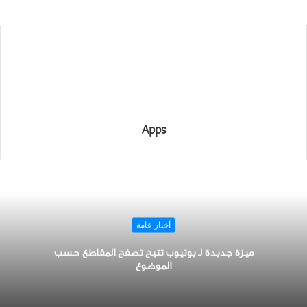
Apps
أخبار عامة
ميزة جديدة لـ ﻳﻮﺗﻴﻮﺏ تتيح ﺗﺼﻔﺢ ﺍﻟﻤﻘﺎﻃﻊ ﺣﺴﺐ
ﺍﻟﻤﻮﺿﻮﻉ