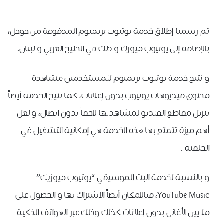
تم ﺭﺳﻤﻴﺎً إطلاق خدمة يوتيوب بريميوم المدفوعة من جوجل،
بالإضافة إلى يوتيوب ميوزك و ذلك في الخليج العربي و لبنان.
و تتيح ﺧﺪﻣﺔ ﻳﻮﺗﻴﻮﺏ ﺑﺮﻳﻤﻴﻮﻡ للمستخدمين ﻣﺸﺎﻫﺪﺓ
محتوى ﻓﻴﺪﻳﻮﻫﺎﺕ ﻳﻮﺗﻴﻮﺏ ﺑﺪﻭﻥ ﺇﻋﻼﻧﺎﺕ، كما تتيح الخدمة أيضاً
تنزيل مقاطع الفيديو ﻟﻤﺸﺎﻫﺪﺗﻬﺎ ﻻﺣﻘﺎً ﺑﺪﻭﻥ ﺍﺗﺼﺎﻝ، و لعل
أهم ميزة تتمتع بها هذه الخدمة هي إمكانية ﺍﻟﺘﺸﻐﻴﻞ ﻓﻲ
ﺍﻟﺨﻠﻔﻴﺔ .
و بالنسبة لخدمة ﺍﻟﺒﺚ ﺍﻟﻤﻮﺳﻴﻘﻲ “ﻳﻮﺗﻴﻮﺏ ﻣﻴﻮﺯﻳﻚ”
YouTube Music، فبالامكان أيضاً الاشتراك بها و الحصول على
ﻣﻼﻳﻴﻦ ﺍﻷﻏﺎﻧﻲ ﺑﺪﻭﻥ ﺇﻋﻼﻧﺎﺕ كذلك ﻭﺫﻟﻚ ﻋﺒﺮ ﺍﻟﻬﻮﺍﺗﻒ ﺍﻟﺬﻛﻴﺔ