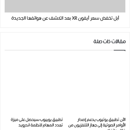
آبل تخفض سعر ﺁﻳﻔﻮﻥ XR بعد الكشف ﻋﻦ ﻫﻮﺍﺗﻔﻬﺎ ﺍﻟﺠﺪﻳﺪﺓ
مقالات ذات صلة
الآن ﺗﻄﺒﻴﻖ ﻳﻮﺗﻴﻮﺏ ﻳﺪﻋﻢ ﺇﺻﺪﺍﺭ
تطبيق يوييوب سيحصل على ميزة
ﺍﻷﻭﺍﻣﺮ ﺍﻟﺼﻮﺗﻴﺔ ﺇﻟﻰ ﺟﻬﺎﺯ ﺍﻟﺘﻠﻔﺰﻳﻮﻥ ﻣﻦ
تعدد المهام لانظمة اندرويد