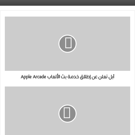
ﺁﺑﻞ ﺗﻌﻠﻦ ﻋﻦ ﺇﻃﻼﻕ ﺧﺪﻣﺔ ﺑﺚ ﺍﻷﻟﻌﺎﺏ Apple Arcade