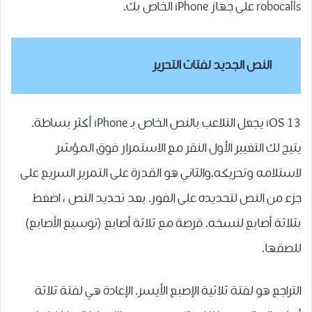
robocalls على جهاز iPhone الخاص بك.
النص الجديد لفتات التحرير
iOS 13 يجعل التلاعب بالنص الخاص بـ iPhone أكثر بساطة.
يتيح لك التغيير الأول النقر مع الاستمرار فوق المؤشر
لاستلامه وتحريكه.والثاني هو القدرة على التمرير السريع على
جزء من النص لتحديده على الفور. بعد تحديد النص ، اضغط
بثلاثة أصابع لنسخه. قرصة مع ثلاثة أصابع (توسيع الأصابع)
للصقها.
التراجع هو لفتة ثلاثية الإصبع الأيسر. الإعادة هي لفتة ثلاثة