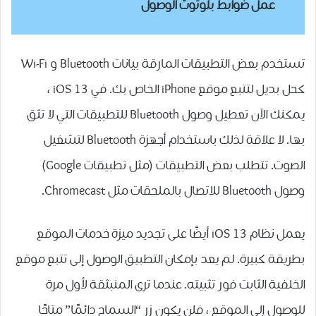
عمل ضوابط بلوتوث الوصول
تستخدم بعض التطبيقات المارقة بيانات Bluetooth و Wi-Fi
كحل بديل لتتبع موقع iPhone الخاص بك. في iOS 13 ،
يمكنك الآن تعطيل وصول Bluetooth للتطبيقات التي لا تثق
بها. لا علاقة لذلك باستخدام أجهزة Bluetooth لتشغيل
الصوت. تتطلب بعض التطبيقات (مثل تطبيقات Google)
وصول Bluetooth للاتصال بالملحقات مثل Chromecast.
يعمل نظام iOS 13 أيضًا على تجديد ميزة خدمات الموقع
بطريقة كبيرة. لم يعد بإمكان التطبيق الوصول إلى تتبع موقع
الخلفية الثابت فور تثبيته. عندما ترى المنبثقة لأول مرة
للوصول إلى الموقع ، فلن يكون زر “السماح دائمًا” متاحًا