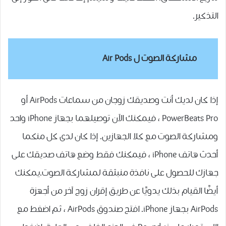
التذكير.
مشاركة الصوت ل
Air Pods
إذا كان لديك أنت وصديقك زوجان من سماعات AirPods أو
PowerBeats Pro ، فيمكنك الآن توصيلهما بجهاز iPhone واحد
ومشاركة الصوت مع كلا الجهازين. إذا كان لدى كل منكما
أحدث هاتف iPhone ، فيمكنك فقط وضع هاتف صديقك على
جهازك للحصول على نافذة منبثقة لمشاركة الصوت.يمكنك
أيضًا القيام بذلك يدويًا عن طريق إقران زوج آخر من أجهزة
AirPods بجهاز iPhone. افتح صندوق AirPods ، ثم اضغط مع