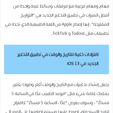
مهام ومهام فرعية مع مرفقات وسائط غنية.واحدة من
أفضل الميزات في تطبيق التذكير الجديد هي “التواريخ
المقترحة”. إنها إصدار Apple من اللغة الطبيعية الذي تجده في
تطبيقات مثل Todoist و TickTick.
اقتراحات ذكية للتاريخ والوقت في تطبيق التذكير
الجديد في
iOS 13
يجعل إنشاء تذكيرات مع التاريخ والوقت أكثر وضوحا بكثير.
يمكنك كتابة شيء مثل “موعد الطبيب غدًا في الساعة 5
مساءً” ، وسوف يعرض “غدًا ، الساعة 5 مساءً” كاقتراح
لتاريخ الاستحقاق. اضغط عليها وسيتم إضافتها على الفور إلى