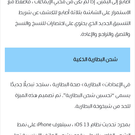
أصابع إلى اليمين. إذا لم تكن من محبي الإيماءات ، فاضغط مع
الاستمرار على الشاشة بثلاثة أصابع للكشف عن شريط
التنسيق الجديد الذي يحتوي على اختصارات للنسخ والنسخ
واللصق والتراجع والإعادة.
شحن البطارية الذكية
في الإعدادات> البطارية> صحة البطارية ، ستجد تبديلًا جديدًا
يسمى “تحسين شحن البطارية”. تم تصميم هذه الميزة
للحد من شيخوخة البطارية.
بمجرد تحديث نظام iOS 13 ، سيتعرف iPhone على نمط