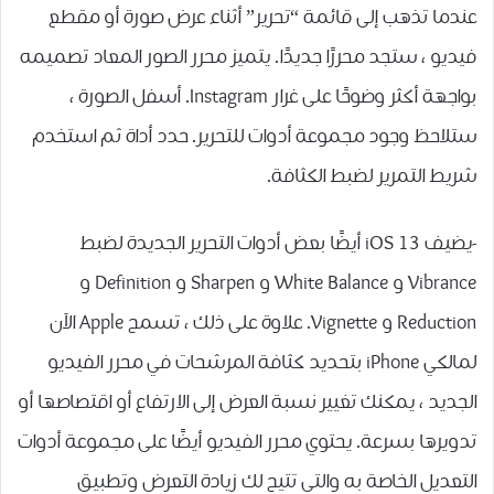
عندما تذهب إلى قائمة “تحرير” أثناء عرض صورة أو مقطع
فيديو ، ستجد محررًا جديدًا. يتميز محرر الصور المعاد تصميمه
بواجهة أكثر وضوحًا على غرار Instagram. أسفل الصورة ،
ستلاحظ وجود مجموعة أدوات للتحرير. حدد أداة ثم استخدم
شريط التمرير لضبط الكثافة.
-يضيف iOS 13 أيضًا بعض أدوات التحرير الجديدة لضبط
Vibrance و White Balance و Sharpen و Definition و
Reduction و Vignette. علاوة على ذلك ، تسمح Apple الآن
لمالكي iPhone بتحديد كثافة المرشحات في محرر الفيديو
الجديد ، يمكنك تغيير نسبة العرض إلى الارتفاع أو اقتصاصها أو
تدويرها بسرعة. يحتوي محرر الفيديو أيضًا على مجموعة أدوات
التعديل الخاصة به والتي تتيح لك زيادة التعرض وتطبيق