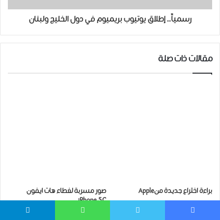
رسمياً.. ﺇﻃﻼﻕ ﻳﻮﺗﻴﻮﺏ ﺑﺮﻳﻤﻴﻮﻡ ﻓﻲ ﺩﻭﻝ ﺍﻟﺨﻠﻴﺞ ﻭﻟﺒﻨﺎﻥ
مقالات ذات صلة
براءة اختراع جديدة منApple
صور مسربة لغطاء هات ايفون
iPhone 5C
2020/03/27
2013/08/10
يسبوك
تويتر
واتساب
تيلقرام