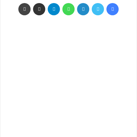
فيسبوك
تويتر
لينكدإن
واتساب
تيلقرام
مشاركة عبر البريد
طباعة