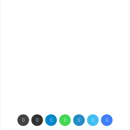
فيسبوك
تويتر
لينكدإن
واتساب
تيلقرام
مشاركة عبر البريد
طباعة