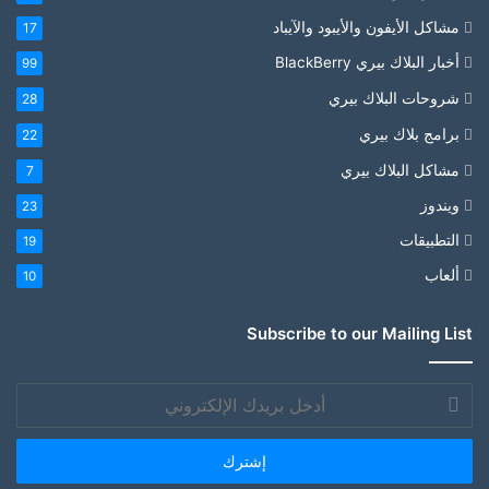
مشاكل الأيفون والأيبود والآيباد
17
أخبار البلاك بيري BlackBerry
99
شروحات البلاك بيري
28
برامج بلاك بيري
22
مشاكل البلاك بيري
7
ويندوز
23
التطبيقات
19
ألعاب
10
Subscribe to our Mailing List
أدخل
بريدك
الإلكتروني