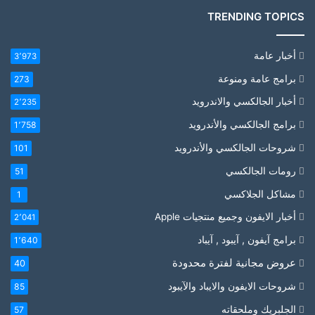
TRENDING TOPICS
أخبار عامة
3٬973
برامج عامة ومنوعة
273
أخبار الجالكسي والاندرويد
2٬235
برامج الجالكسي والأندرويد
1٬758
شروحات الجالكسي والأندرويد
101
رومات الجالكسي
51
مشاكل الجلاكسي
1
أخبار الايفون وجميع منتجيات Apple
2٬041
برامج آيفون , آيبود , آيباد
1٬640
عروض مجانية لفترة محدودة
40
شروحات الايفون والايباد والآيبود
85
الجلبريك وملحقاته
57