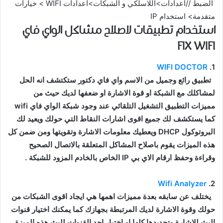
الضبط //اعدادات>اللاسلكي و الشبكات>اعدادات WIFI > خيارات
متقدمة> استخدام IP
استخدام تطبيقات لاصلاح مشاكل الواي فاي
FIX WIFI
WIFI DOCTOR
1.
تطبيق رائع وجميل من الاسم واي فاي دكتور ستكتشف انه الحل
لمشاكلك مع الشبكة او قوة الاشارة او ضعفها لديك حيث من
مميزات التطبيق التشغيل التلقائي عند وجود شبكة الواي فاي wifi
كما يستكشف لك جميع اقوى اشارات النقاط التي حولك ويعيد لك
البروتوكول DHCP ويعطيك معلومات الاشارة وتقويتها ومن ضمن كل
هذه الميزات يقوم باصلاح المشاكل المتعلقة بالاتصال الصحيح
وقراءة وحفظ ارقام الاي بي IP الخاص بالخادم المزود للشبكة .
Wifi Analyzer
2.
يختلف عن سابقه بعدة مميزات اهمها هي ايجاد اقوى الشبكات من
حولك وقوة الاشارة لديك المرتبطة بجهازك كما يمكنك اختيار قنوات
البث للاشارة وتحديدها كلها او اختيار احد القنوات للبث هذه الميزة