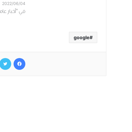
2022/06/04
زيارة في الع
في "أخبار عام
من ملياري 
من البالغين ف
google
يوتيوب هو ثا
فيسبوك