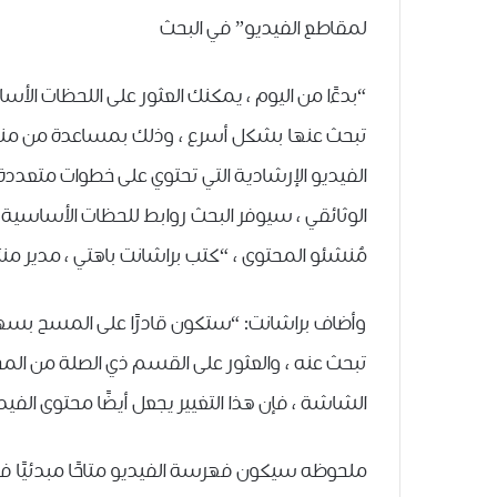
لمقاطع الفيديو” في البحث
“بدءًا من اليوم ، يمكنك العثور على اللحظات الأ
تبحث عنها بشكل أسرع ، وذلك بمساعدة من منش
الفيديو الإرشادية التي تحتوي على خطوات متعددة 
الوثائقي ، سيوفر البحث روابط للحظات الأساسية داخل
مُنشئو المحتوى ، “كتب براشانت باهتي ، مدير منتجات Google Search ، في منشور بالمدونة يوم 
وأضاف براشانت: “ستكون قادرًا على المسح بسهو
تبحث عنه ، والعثور على القسم ذي الصلة من ال
الشاشة ، فإن هذا التغيير يجعل أيضًا محتوى الفي
ملحوظه سيكون فهرسة الفيديو متاحًا مبدئيًا فقط