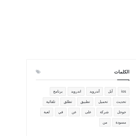
الكلمات
ios
آبل
أندرويد
اندرويد
برنامج
تحديث
تحميل
تطبيق
تطلق
تلقائية
جوجل
شركة
على
عن
في
لعبة
مسودة
من