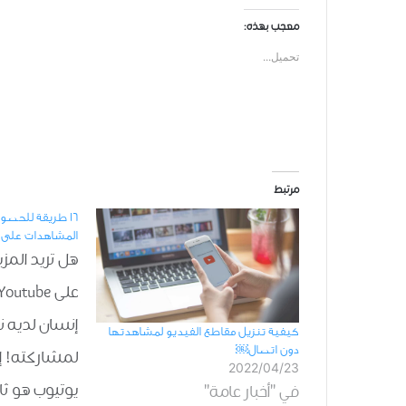
معجب بهذه:
تحميل...
مرتبط
16 طريقة للحصو
المشاهدات على YouTube
هل تريد المز
إنسان لديه 
كيفية تنزيل مقاطع الفيديو لمشاهدتها
دون اتصال￼
لمشاركته! إ
2022/04/23
يوتيوب هو ثا
في "أخبار عامة"