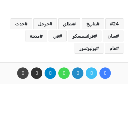
24
بتاريخ
تطلق
جوجل
حدث
سان
فرانسيسكو
في
مدينة
هام
يوليوتموز
فيسبوك
تويتر
لينكدإن
واتساب
تيلقرام
مشاركة عبر البريد
طباعة