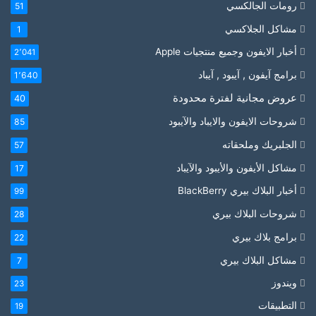
رومات الجالكسي
51
مشاكل الجلاكسي
1
أخبار الايفون وجميع منتجيات Apple
2٬041
برامج آيفون , آيبود , آيباد
1٬640
عروض مجانية لفترة محدودة
40
شروحات الايفون والايباد والآيبود
85
الجلبريك وملحقاته
57
مشاكل الأيفون والأيبود والآيباد
17
أخبار البلاك بيري BlackBerry
99
شروحات البلاك بيري
28
برامج بلاك بيري
22
مشاكل البلاك بيري
7
ويندوز
23
التطبيقات
19