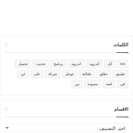
الكلمات
ios
آبل
أندرويد
اندرويد
برنامج
تحديث
تحميل
تطبيق
تطلق
تلقائية
جوجل
شركة
على
عن
في
لعبة
مسودة
من
الاقسام
الاقسام