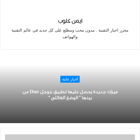
ايمن كلوب
محرر اخبار التقنية . مدون محب ومطلع على كل جديد في عالم التقنية
والهواتف
أخبار عامة
ميزات جديدة يحصل عليها تطبيق ﺟﻮﺟﻞ Duo من
بينها ” ﺍﻟﻮﺿﻊ ﺍﻟﻌﺎﺋﻠﻲ “