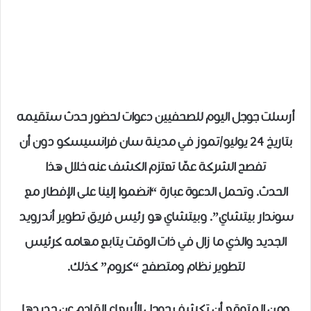
أرسلت جوجل اليوم للصحفيين دعوات لحضور حدث ستقيمه
بتاريخ 24 يوليو/تموز في مدينة سان فرانسيسكو دون أن
تفصح الشركة عمّا تعتزم الكشف عنه خلال هذا
الحدث. وتحمل الدعوة عبارة “انضموا إلينا على الإفطار مع
سوندار بيتشاي”. وبيتشاي هو رئيس فريق تطوير أندرويد
الجديد والذي ما زال في ذات الوقت يتابع مهامه كرئيس
لتطوير نظام ومتصفح “كروم” كذلك.
ومن المتوقع أن تكشف جوجل الأربعاء القادم عن جديدها