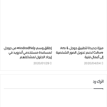
ميزة جديدة لتطبيق جوجل Arts &
إطلاق ﻭﺳﻢ AndroidHelp# من جوجل
Culture لدعم ﺗﺤﻮﻳﻞ ﺍﻟﺼﻮﺭ ﺍﻟﺸﺨﺼﻴﺔ
ﻟﻤﺴﺎﻋﺪﺓ ﻣﺴﺘﺨﺪﻣﻲ ﺃﻧﺪﺭﻭﻳﺪ في
ﺇﻟﻰ ﺃﻋﻤﺎﻝ ﻓﻨﻴﺔ
إيجاد الحلول لمشاكلهم
2020/01/29
2020/04/04
اترك رد