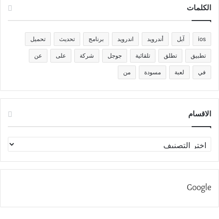
الكلمات
ios
آبل
أندرويد
اندرويد
برنامج
تحديث
تحميل
تطبيق
تطلق
تلقائية
جوجل
شركة
على
عن
في
لعبة
مسودة
من
الاقسام
الاقسام
Google