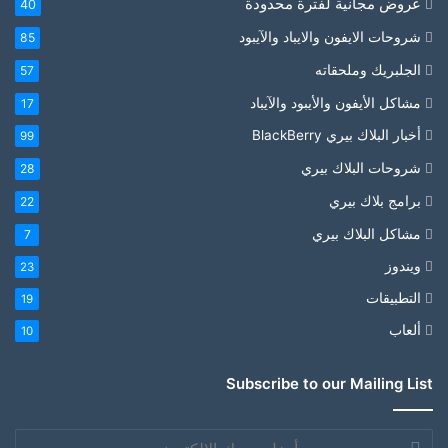
عروض مجانية لفترة محدودة
40
شروحات الايفون والايباد والآيبود
85
الجلبريك وملحقاته
57
مشاكل الأيفون والأيبود والآيباد
17
أخبار البلاك بيري BlackBerry
99
شروحات البلاك بيري
28
برامج بلاك بيري
22
مشاكل البلاك بيري
7
ويندوز
23
التطبيقات
19
ألعاب
10
Subscribe to our Mailing List
أدخل