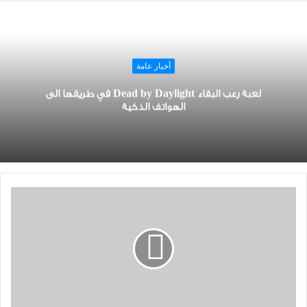
أخبار عامة
لعبة رعب البقاء Dead by Daylight في طريقها الى
الهواتف الذكية