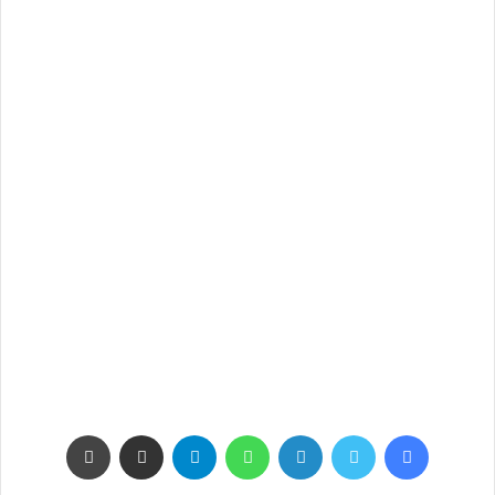
فيسبوك
تويتر
لينكدإن
واتساب
تيلقرام
مشاركة عبر البريد
طباعة