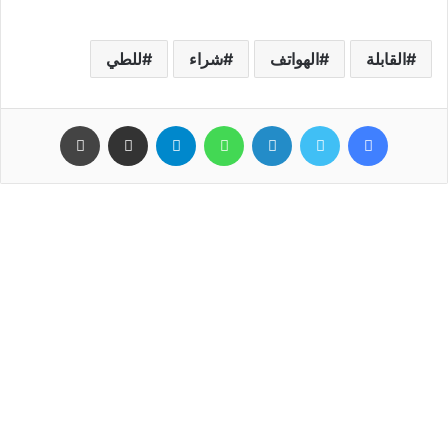
القابلة
الهواتف
شراء
للطي
فيسبوك
تويتر
لينكدإن
واتساب
تيلقرام
مشاركة عبر البريد
طباعة