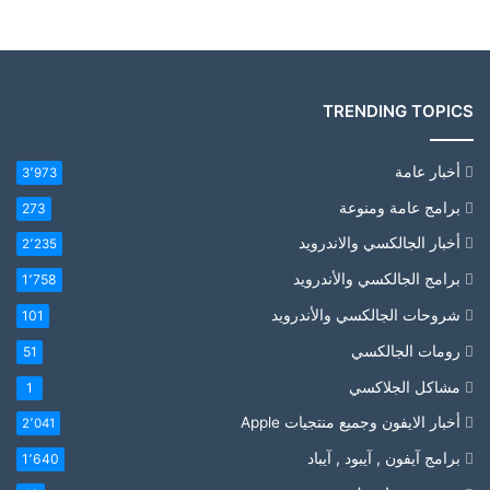
TRENDING TOPICS
أخبار عامة
3٬973
برامج عامة ومنوعة
273
أخبار الجالكسي والاندرويد
2٬235
برامج الجالكسي والأندرويد
1٬758
شروحات الجالكسي والأندرويد
101
رومات الجالكسي
51
مشاكل الجلاكسي
1
أخبار الايفون وجميع منتجيات Apple
2٬041
برامج آيفون , آيبود , آيباد
1٬640