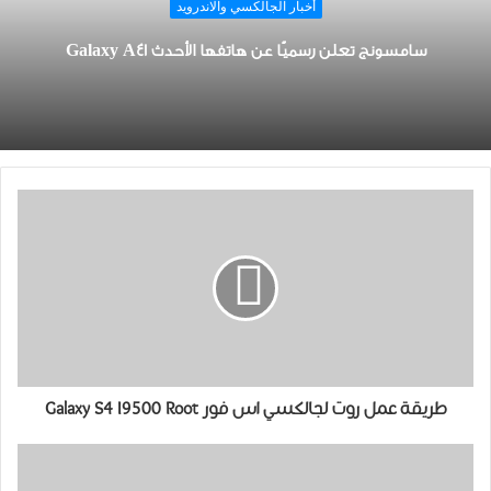
أخبار الجالكسي والاندرويد
ﺳﺎﻣﺴﻮﻧﺞ ﺗﻌﻠﻦ ﺭﺳﻤﻴًﺎ ﻋﻦ ﻫﺎﺗﻔﻬﺎ ﺍﻷﺣﺪﺙ Galaxy A41
طريقة عمل روت لجالكسي اس فور Galaxy S4 I9500 Root