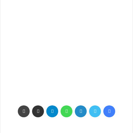
فيسبوك
تويتر
لينكدإن
واتساب
تيلقرام
مشاركة عبر البريد
طباعة