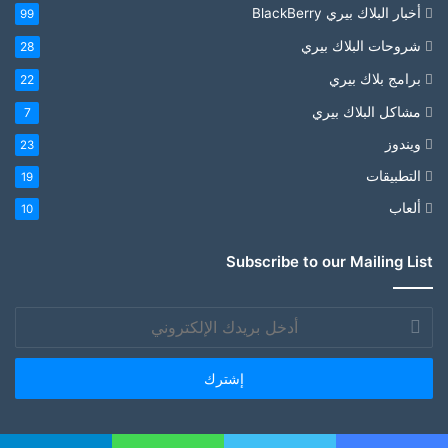
أخبار البلاك بيري BlackBerry
99
شروحات البلاك بيري
28
برامج بلاك بيري
22
مشاكل البلاك بيري
7
ويندوز
23
التطبيقات
19
ألعاب
10
Subscribe to our Mailing List
أدخل
بريدك
الإلكتروني