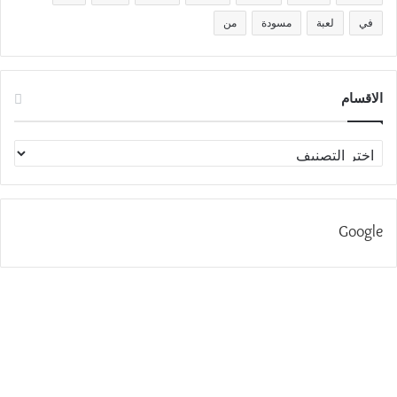
في
لعبة
مسودة
من
الاقسام
الاقسام
Google