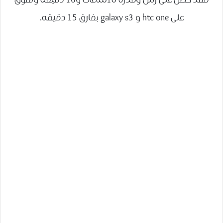
فقد حصل على زمن وقدره 10ساعات و16 دقيقه وتفوق
على htc one و galaxy s3 بفارق 15 دقيقه.