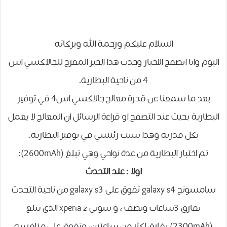
السلام عليكم ورحمة الله وبركاته
اليوم وانا اتصفح الاخبار وجدت هذا الخبر المفرح للجالاكسي اس
4 من ناحية البطارية.
بعد ما سمعنا عن قدرة معالج جالاكسي اس4 في توفير
البطارية بحيث عند التصفح او قراءة الرسائل ان المعالج لا يعمل
بكل قدرته وهذا سبب رئيسي في توفير البطارية.
تم اختبار البطارية من عدة نواحي وهي تبلغ (2600mAh):
اولا : عند التحدث
سامسونج galaxy s4 تفوق على galaxy s3 من ناحية التحدث
بفارق 3ساعات ونصف ، و سوني xperia z الذي يبلغ
(2300mAh) بفارق اكثر من ساعتين، وتفوق على منافسه