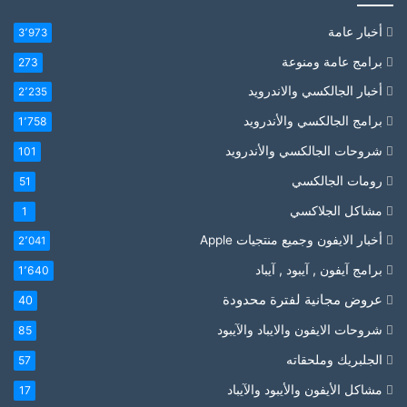
أخبار عامة
3٬973
برامج عامة ومنوعة
273
أخبار الجالكسي والاندرويد
2٬235
برامج الجالكسي والأندرويد
1٬758
شروحات الجالكسي والأندرويد
101
رومات الجالكسي
51
مشاكل الجلاكسي
1
أخبار الايفون وجميع منتجيات Apple
2٬041
برامج آيفون , آيبود , آيباد
1٬640
عروض مجانية لفترة محدودة
40
شروحات الايفون والايباد والآيبود
85
الجلبريك وملحقاته
57
مشاكل الأيفون والأيبود والآيباد
17