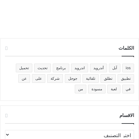
الكلمات
ios
آبل
أندرويد
اندرويد
برنامج
تحديث
تحميل
تطبيق
تطلق
تلقائية
جوجل
شركة
على
عن
في
لعبة
مسودة
من
الاقسام
الاقسام