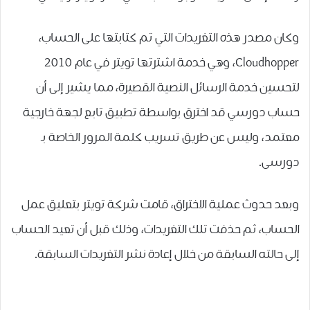
ﻭﻛﺎﻥ ﻣﺼﺪﺭ هذه ﺍﻟﺘﻐﺮﻳﺪﺍﺕ ﺍﻟﺘﻲ ﺗﻢ ﻛﺘﺎﺑﺘﻬﺎ ﻋﻠﻰ ﺍﻟﺤﺴﺎﺏ،
Cloudhopper، ﻭﻫﻲ ﺧﺪﻣﺔ ﺍﺷﺘﺮﺗﻬﺎ ﺗﻮﻳﺘﺮ ﻓﻲ ﻋﺎﻡ 2010
ﻟﺘﺤﺴﻴﻦ ﺧﺪﻣﺔ ﺍﻟﺮﺳﺎﺋﻞ ﺍﻟﻨﺼﻴﺔ ﺍﻟﻘﺼﻴﺮﺓ، ﻣﻤﺎ ﻳﺸﻴﺮ ﺇﻟﻰ ﺃﻥ
ﺣﺴﺎﺏ ﺩﻭﺭﺳﻲ ﻗﺪ ﺍﺧﺘﺮﻕ ﺑﻮﺍﺳﻄﺔ ﺗﻄﺒﻴﻖ ﺗﺎﺑﻊ ﻟﺠﻬﺔ ﺧﺎﺭﺟﻴﺔ
ﻣﻌﺘﻤﺪ، ﻭﻟﻴﺲ ﻋﻦ ﻃﺮﻳﻖ ﺗﺴﺮﻳﺐ ﻛﻠﻤﺔ ﺍﻟﻤﺮﻭﺭ ﺍﻟﺨﺎﺻﺔ ﺑـ
ﺩﻭﺭﺳﻰ.
ﻭﺑﻌﺪ حدوث ﻋﻤﻠﻴﺔ ﺍﻻﺧﺘﺮﺍﻕ، ﻗﺎﻣﺖ ﺷﺮﻛﺔ ﺗﻮﻳﺘﺮ ﺑﺘﻌﻠﻴﻖ ﻋﻤﻞ
ﺍﻟﺤﺴﺎﺏ، ﺛﻢ ﺣﺬﻓﺖ ﺗﻠﻚ ﺍﻟﺘﻐﺮﻳﺪﺍﺕ، ﻭﺫﻟﻚ ﻗﺒﻞ ﺃﻥ ﺗﻌﻴﺪ ﺍﻟﺤﺴﺎﺏ
ﺇﻟﻰ ﺣﺎﻟﺘﻪ ﺍﻟﺴﺎﺑﻘﺔ ﻣﻦ ﺧﻼﻝ ﺇﻋﺎﺩﺓ ﻧﺸﺮ ﺍﻟﺘﻐﺮﻳﺪﺍﺕ ﺍﻟﺴﺎﺑﻘﺔ.