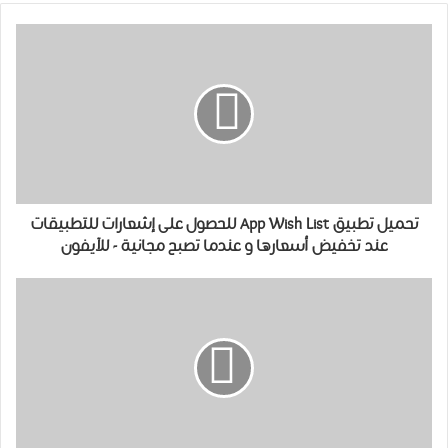
تحميل ﺗﻄﺒﻴﻖ App Wish List للحصول على إشعارات للتطبيقات
عند تخفيض أسعارها و عندما تصبح مجانية - للآيفون