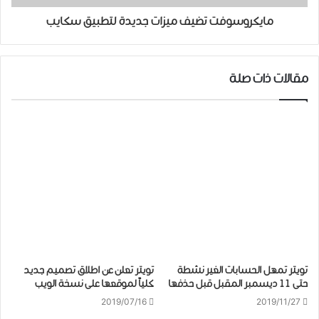
مايكروسوفت تضيف ميزات جديدة لتطبيق سكايب
مقالات ذات صلة
ﺗﻮيتر تمهل الحسابات الغير نشطة
تويتر تعلن عن اطلاق تصميم جديد
ﺣﺘﻰ 11 ﺩﻳﺴﻤﺒﺮ ﺍﻟﻤﻘﺒﻞ ﻗﺒﻞ ﺣﺬﻓﻬﺎ
كلياً لموقعها على نسخة الويب
2019/07/16
2019/11/27