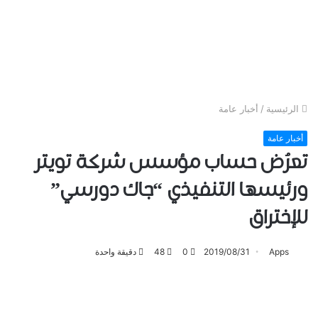
الرئيسية
/
أخبار عامة
أخبار عامة
تعرُض حساب مؤسس ﺷﺮﻛﺔ ﺗﻮﻳﺘﺮ
ﻭﺭﺋﻴﺴﻬﺎ ﺍﻟﺘﻨﻔﻴﺬﻱ “ﺟﺎﻙ ﺩﻭﺭسي”
للإختراق
Apps
2019/08/31
0
48
دقيقة واحدة