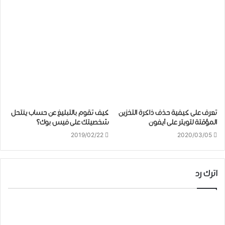
تعرف على كيفية ﺣﺬﻑ ﺫﺍﻛﺮﺓ ﺍﻟﺘﺨﺰﻳﻦ
كيف تقوم بالتبليغ عن حساب ينتحل
ﺍﻟﻤﺆﻗﺘﺔ لتويتر على ﺁﻳﻔﻮﻥ
شخصيتك على فيس بوك؟
2019/02/22
2020/03/05
اترك رد