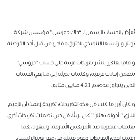
تَعرَّض الحساب الرسمي لـ “ﺟﺎﻙ ﺩﻭﺭﺳﻰ” مؤسس شركة
تويتر و رئيسها التنفيذي لاختراق مفاجئ من قبل أحد القراصنة.
و قام الهاكرز بنشر تغريدات غريبة على حساب “دروسي”
ﺗﺘﻀﻤﻦ ﺇﻫﺎﻧﺎﺕ ﻋﺮﻗﻴﺔ، ﻭﻛﻠﻤﺎﺕ ﺑﺬﻳﺌﺔ ﺇﻟﻰ ﻣﺘﺎﺑﻌﻲ ﺍﻟﺤﺴﺎﺏ
ﺍﻟﺬﻳﻦ ﻳﺘﺠﺎﻭﺯ ﻋﺪﺩﻫﻢ 4.21 ﻣﻼﻳﻴﻦ ﻣﺘﺎﺑﻊ.
و كان ﺃﺑﺮﺯ ﻣﺎ ﻛﺘﺐ ﻓﻲ ﻫﺬﻩ ﺍﻟﺘﻐﺮﻳﺪﺍﺕ، تغريدة ﺯﻋﻤﺖ ﺃﻥ ﺍﻟﺰﻋﻴﻢ
ﺍﻟﻨﺎﺯﻯ ” ﺃﺩﻭﻟﻒ ﻫﺘﻠﺮ ” ﻛﺎﻥ ﺑﺮﻳﺌًﺎ، ﻓﻲ ﺣﻴﻦ ﺗﻀﻤﻨﺖ ﺗﻐﺮﻳﺪﺍﺕ ﺃﺧﺮﻯ
ﺗﻌﻠﻴﻘﺎﺕ ﻋﻨﺼﺮﻳﺔ ﺿﺪ ﺍﻷﻣﺮﻳﻜﻴﻴﻦ ﺍﻷﻓﺎﺭﻗﺔ، ﻭﺍﻟﻴﻬﻮﺩ، ﻛﻤﺎ
ﺯﻋﻤﺖ ﺇﺣﺪﻯ ﺍﻟﺘﻐﺮﻳﺪﺍﺕ ﻭﺟﻮﺩ ﻗﻨﺒﻠﺔ ﻓﻲ ﻣﻘﺮ ﺗﻮﻳﺘﺮﺍﻟﺮﺋﻴﺴﻲ.