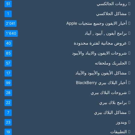
رومات الجالكسي
51
مشاكل الجلاكسي
1
أخبار الايفون وجميع منتجيات Apple
2٬041
برامج آيفون , آيبود , آيباد
1٬640
عروض مجانية لفترة محدودة
40
شروحات الايفون والايباد والآيبود
85
الجلبريك وملحقاته
57
مشاكل الأيفون والأيبود والآيباد
17
أخبار البلاك بيري BlackBerry
99
شروحات البلاك بيري
28
برامج بلاك بيري
22
مشاكل البلاك بيري
7
ويندوز
23
التطبيقات
19