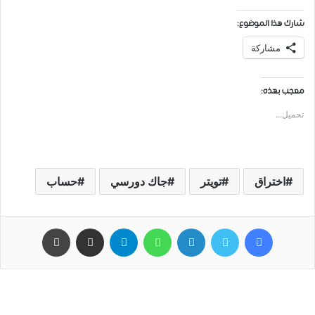
شارك هذا الموضوع:
مشاركة
معجب بهذه:
تحميل...
اختراق
تويتر
ﺟﺎﻙ ﺩﻭﺭسي
حساب
فيسبوك
تويتر
لينكدإن
واتساب
تيلقرام
مشاركة عبر البريد
طباعة