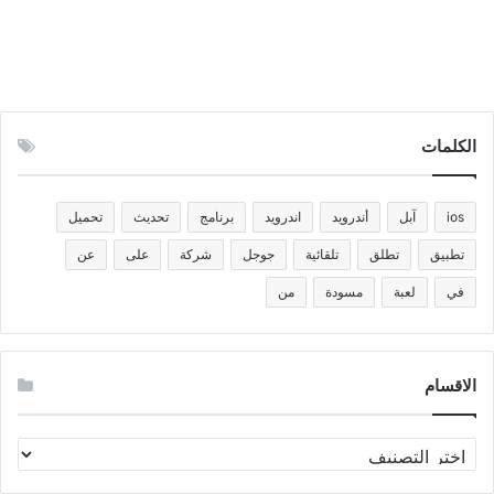
الكلمات
ios
آبل
أندرويد
اندرويد
برنامج
تحديث
تحميل
تطبيق
تطلق
تلقائية
جوجل
شركة
على
عن
في
لعبة
مسودة
من
الاقسام
الاقسام