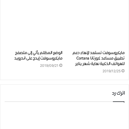
ﻣﺎﻳﻜﺮﻭﺳﻮﻓﺖ تستعد لإنهاء ﺩﻋﻢ
الوضع المظلم يأتي إلى متصفح
ﺗﻄﺒﻴﻖ مساعد ﻛﻮﺭﺗﺎﻧﺎ Cortana
مايكروسوفت ﺇﻳﺪﺝ على اندرويد
ﻟﻠﻬﻮﺍﺗﻒ ﺍﻟﺬﻛﻴﺔ نهاية شهر ﻳﻨﺎﻳﺮ
2019/09/21
2019/12/25
اترك رد