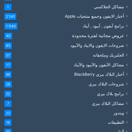
مشاكل الجلاكسي
1
أخبار الايفون وجميع منتجيات Apple
2٬041
برامج آيفون , آيبود , آيباد
1٬640
عروض مجانية لفترة محدودة
40
شروحات الايفون والايباد والآيبود
85
الجلبريك وملحقاته
57
مشاكل الأيفون والأيبود والآيباد
17
أخبار البلاك بيري BlackBerry
99
شروحات البلاك بيري
28
برامج بلاك بيري
22
مشاكل البلاك بيري
7
ويندوز
23
التطبيقات
19
ألعاب