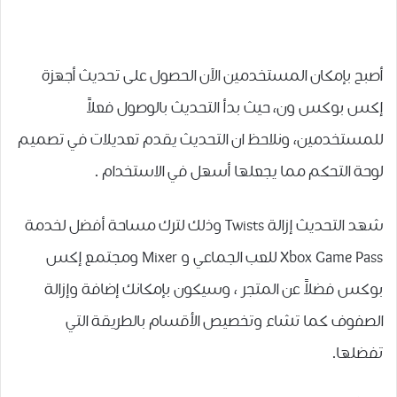
أصبح بإمكان المستخدمين الآن الحصول على ﺗﺤﺪﻳﺚ ﺃﺟﻬﺰﺓ
ﺇﻛﺲ ﺑﻮﻛﺲ ﻭﻥ، حيث بدأ التحديث ﺑﺎﻟﻮﺻﻮﻝ فعلاً
ﻟﻠﻤﺴﺘﺨﺪﻣﻴﻦ، ونلاحظ ان التحديث يقدم ﺗﻌﺪﻳﻼﺕ ﻓﻲ ﺗﺼﻤﻴﻢ
ﻟﻮﺣﺔ ﺍﻟﺘﺤﻜﻢ مما يجعلها ﺃﺳﻬﻞ ﻓﻲ ﺍﻻﺳﺘﺨﺪﺍﻡ .
شهد التحديث ﺇﺯﺍﻟﺔ Twists ﻭﺫﻟﻚ ﻟﺘﺮﻙ ﻣﺴﺎﺣﺔ ﺃﻓﻀﻞ ﻟﺨﺪﻣﺔ
Xbox Game Pass ﻟﻠﻌﺐ ﺍﻟﺠﻤﺎﻋﻲ ﻭ Mixer ﻭﻣﺠﺘﻤﻊ ﺇﻛﺲ
ﺑﻮﻛﺲ ﻓﻀﻼً ﻋﻦ ﺍﻟﻤﺘﺠﺮ ، وسيكون بإمكانك ﺇﺿﺎﻓﺔ ﻭﺇﺯﺍﻟﺔ
ﺍﻟﺼﻔﻮﻑ ﻛﻤﺎ ﺗﺸﺎﺀ ﻭﺗﺨﺼﻴﺺ ﺍﻷﻗﺴﺎﻡ ﺑﺎﻟﻄﺮﻳﻘﺔ ﺍﻟﺘﻲ
ﺗﻔﻀﻠﻬﺎ.