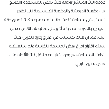
ﺧﺪﻣﺔ ﺍﻟﺒﺚ ﺍﻟﻤﺒﺎﺷﺮ Mixer، ﺣﻴﺚ ﻳﻤﻜﻦ ﻟﻠﻤﺴﺘﺨﺪﻡ ﺍﻟﺘﻄﺒﻴﻖ
ﺑﻴﻦ ﻭﺿﻌﻴﺔ ﺍﻟﺪﺭﺩﺷﺔ ﻭﺍﻟﻮﺿﻌﻴﺔ ﺍﻟﻜﻼﺳﻴﻜﻴﺔ ﺍﻟﺘﻲ ﺗﻈﻬﺮ
ﺍﻟﺮﺳﺎﺋﻞ ﻓﻲ ﻣﺴﺎﺣﺔ ﺧﺎﺻﺔ ﺑﺠﺎﻧﺐ ﺍﻟﻔﻴﺪﻳﻮ، ﻭﻳﻤﻜﻨﻚ ﺗﻌﻴﻴﻦ ﺩﻗﺔ
ﺍﻟﻔﻴﺪﻳﻮ ﻭﺍﻟﺘﻌﺮﻑ ﺑﺴﻬﻮﻟﺔ ﺃﻛﺒﺮ على ﻣﻌﻠﻮﻣﺎﺕ ﺍﻟﻼﻋﺐ ﺻﺎﺣﺐ
ﺍﻟﺒﺚ، كما ان هناك تحسينات ﻓﻲ ﺍﻗﺘﺮﺍﺡ ﺇﺩﺍﺭﺓ ﺍﻟﺘﺨﺰﻳﻦ، حيث
سيتم اقتراح افراغ ﺑﻌﺾ ﺍﻟﻤﺴﺎﺣﺔ ﺍﻟﺘﺨﺰﻳﻨﻴﺔ عند استهلاكك
لـﻛﺎﻣﻞ ﺍﻟﻤﺴﺎﺣﺔ، مع وجود خيار جديد لنقل ﺗﻠﻚ ﺍﻷﻟﻌﺎﺏ ﻋﻠﻰ
ﻗﺮﺹ ﺗﺨﺰﻳﻦ ﺧﺎﺭﺟﻲ.