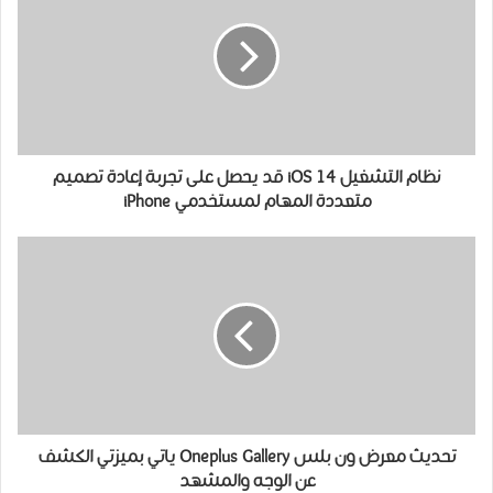
نظام التشغيل iOS 14 قد يحصل على تجربة إعادة تصميم
متعددة المهام لمستخدمي iPhone
تحديث معرض ون بلس Oneplus Gallery ياتي بميزتي ﺍﻟﻜﺸﻒ
ﻋﻦ ﺍﻟﻮﺟﻪ والمشهد