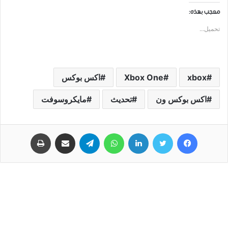
معجب بهذه:
تحميل...
xbox
Xbox One
ﺍﻛﺲ ﺑﻮﻛﺲ
اكس بوكس ون
تحديث
مايكروسوفت
فيسبوك
تويتر
لينكدإن
واتساب
تيلقرام
مشاركة عبر البريد
طباعة