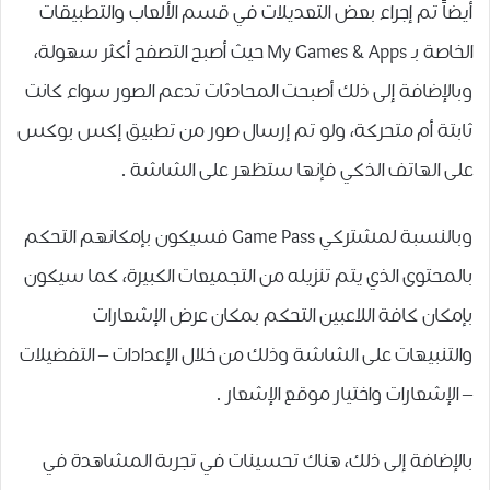
أيضاً تم إجراء بعض التعديلات ﻓﻲ ﻗﺴﻢ ﺍﻷﻟﻌﺎﺏ ﻭﺍﻟﺘﻄﺒﻴﻘﺎﺕ
ﺍﻟﺨﺎﺻﺔ بـ My Games & Apps حيث أصبح التصفح أكثر سهولة،
وبالإضافة إلى ذلك ﺃﺻﺒﺤﺖ ﺍﻟﻤﺤﺎﺩﺛﺎﺕ ﺗﺪﻋﻢ ﺍﻟﺼﻮﺭ ﺳﻮﺍﺀ ﻛﺎﻧﺖ
ﺛﺎﺑﺘﺔ ﺃﻡ ﻣﺘﺤﺮﻛﺔ، ﻭﻟﻮ ﺗﻢ ﺇﺭﺳﺎﻝ ﺻﻮﺭ ﻣﻦ ﺗﻄﺒﻴﻖ ﺇﻛﺲ ﺑﻮﻛﺲ
ﻋﻠﻰ ﺍﻟﻬﺎﺗﻒ ﺍﻟﺬﻛﻲ ﻓﺈﻧﻬﺎ ﺳﺘﻈﻬﺮ ﻋﻠﻰ ﺍﻟﺸﺎﺷﺔ .
وبالنسبة لمشتركي Game Pass فسيكون بإمكانهم ﺍﻟﺘﺤﻜﻢ
ﺑﺎﻟﻤﺤﺘﻮﻯ ﺍﻟﺬﻱ يتم تنزيله ﻣﻦ ﺍﻟﺘﺠﻤﻴﻌﺎﺕ ﺍﻟﻜﺒﻴﺮﺓ، كما سيكون
بإمكان كافة ﺍﻟﻼﻋﺒﻴﻦ ﺍﻟﺘﺤﻜﻢ ﺑﻤﻜﺎﻥ ﻋﺮﺽ ﺍﻹﺷﻌﺎﺭﺍﺕ
ﻭﺍﻟﺘﻨﺒﻴﻬﺎﺕ ﻋﻠﻰ ﺍﻟﺸﺎﺷﺔ ﻭﺫﻟﻚ ﻣﻦ ﺧﻼﻝ ﺍﻹﻋﺪﺍﺩﺍﺕ – ﺍﻟﺘﻔﻀﻴﻼﺕ
– ﺍﻹﺷﻌﺎﺭﺍﺕ ﻭﺍﺧﺘﻴﺎﺭ ﻣﻮﻗﻊ ﺍﻹﺷﻌﺎﺭ .
بالإضافة إلى ذلك، هناك تحسينات في تجربة المشاهدة في