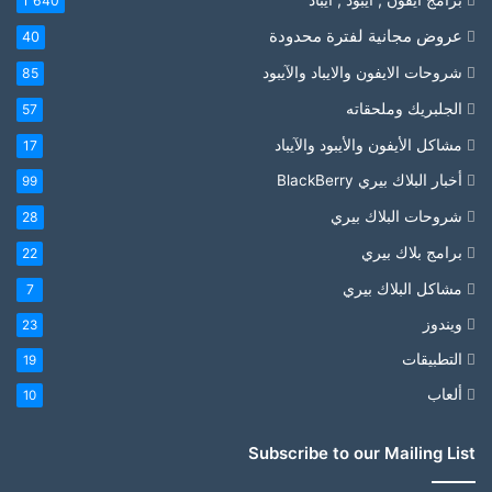
1٬640
عروض مجانية لفترة محدودة
40
شروحات الايفون والايباد والآيبود
85
الجلبريك وملحقاته
57
مشاكل الأيفون والأيبود والآيباد
17
أخبار البلاك بيري BlackBerry
99
شروحات البلاك بيري
28
برامج بلاك بيري
22
مشاكل البلاك بيري
7
ويندوز
23
التطبيقات
19
ألعاب
10
Subscribe to our Mailing List