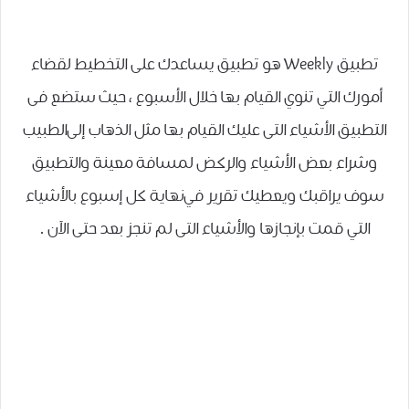
تطبيق Weekly هو تطبيق يساعدك على التخطيط لقضاء
أمورك التي تنوي القيام بها خلال الأسبوع ، ﺣﻴﺚ ﺳﺘﻀﻊ ﻓﻰ
ﺍﻟﺘﻄﺒﻴﻖ ﺍﻷﺷﻴﺎﺀ ﺍﻟﺘﻰ ﻋﻠﻴﻚ ﺍﻟﻘﻴﺎﻡ ﺑﻬﺎ ﻣﺜﻞ ﺍﻟﺬﻫﺎﺏ ﺇﻟﻰﺍﻟﻄﺒﻴﺐ
ﻭﺷﺮﺍﺀ ﺑﻌﺾ ﺍﻷﺷﻴﺎﺀ ﻭﺍﻟﺮﻛﺾ ﻟﻤﺴﺎﻓﺔ ﻣﻌﻴﻨﺔ ﻭﺍﻟﺘﻄﺒﻴﻖ
ﺳﻮﻑ ﻳﺮﺍﻗﺒﻚ ﻭﻳﻌﻄﻴﻚ ﺗﻘﺮﻳﺮ ﻓﻲﻧﻬﺎﻳﺔ ﻛﻞ ﺇﺳﺒﻮﻉ ﺑﺎﻷﺷﻴﺎﺀ
ﺍﻟﺘﻲ ﻗﻤﺖ ﺑﺈﻧﺠﺎﺯﻫﺎ ﻭﺍﻷﺷﻴﺎﺀ ﺍﻟﺘﻰ ﻟﻢ ﺗﻨﺠﺰ ﺑﻌﺪ ﺣﺘﻰ ﺍﻵﻥ .