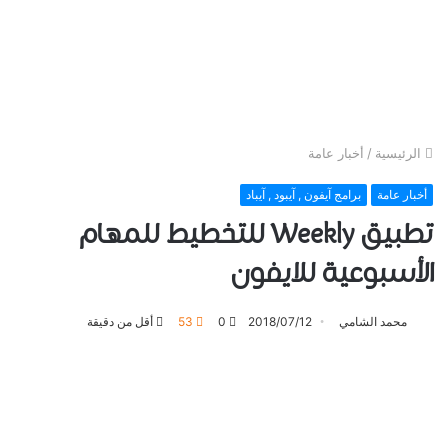
الرئيسية
/
أخبار عامة
أخبار عامة
برامج آيفون , آيبود , آيباد
تطبيق Weekly للتخطيط للمهام
الأسبوعية للايفون
محمد الشامي
2018/07/12
0
53
أقل من دقيقة