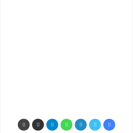
فيسبوك
تويتر
لينكدإن
واتساب
تيلقرام
مشاركة عبر البريد
طباعة