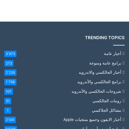
TRENDING TOPICS
أخبار عامة
3٬973
برامج عامة ومنوعة
273
أخبار الجالكسي والاندرويد
2٬235
برامج الجالكسي والأندرويد
1٬758
شروحات الجالكسي والأندرويد
101
رومات الجالكسي
51
مشاكل الجلاكسي
1
أخبار الايفون وجميع منتجيات Apple
2٬041
برامج آيفون , آيبود , آيباد