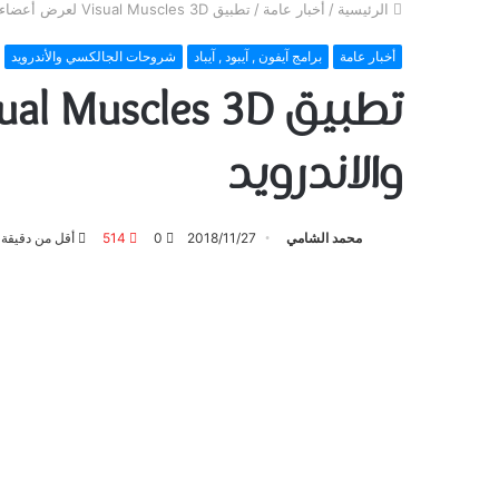
الرئيسية
/
أخبار عامة
/
تطبيق Visual Muscles 3D لعرض أعضاء الجسم ثلاثي الأبعاد – للايفون والاندرويد
أخبار عامة
برامج آيفون , آيبود , آيباد
شروحات الجالكسي والأندرويد
والاندرويد
محمد الشامي
2018/11/27
0
514
أقل من دقيقة