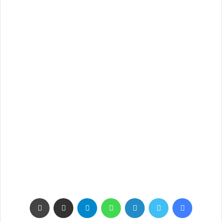
فيسبوك
تويتر
لينكدإن
واتساب
تيلقرام
مشاركة عبر البريد
طباعة