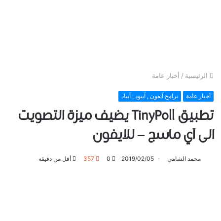
الرئيسية
/
أخبار عامة
أخبار عامة
برامج آيفون , آيبود , آيباد
تطبيق TinyPoll يضيف ميزة التصويت
الى آي ماسج – للايفون
محمد الشامي
2019/02/05
0
357
أقل من دقيقة