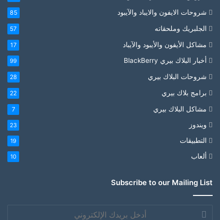
شروحات الايفون والايباد والآيبود
85
الجلبريك وملحقاته
57
مشاكل الأيفون والأيبود والآيباد
17
أخبار البلاك بيري BlackBerry
99
شروحات البلاك بيري
28
برامج بلاك بيري
22
مشاكل البلاك بيري
7
ويندوز
23
التطبيقات
19
ألعاب
10
Subscribe to our Mailing List
أدخل
بريدك