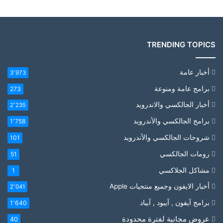
TRENDING TOPICS
أخبار عامة
3٬973
برامج عامة ومنوعة
273
أخبار الجالكسي والاندرويد
2٬235
برامج الجالكسي والأندرويد
1٬758
شروحات الجالكسي والأندرويد
101
رومات الجالكسي
51
مشاكل الجلاكسي
1
أخبار الايفون وجميع منتجيات Apple
2٬041
برامج آيفون , آيبود , آيباد
1٬640
عروض مجانية لفترة محدودة
40