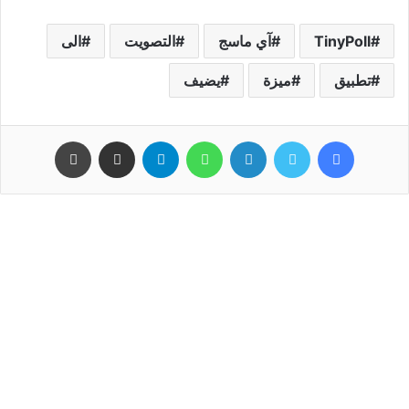
TinyPoll
آي ماسج
التصويت
الى
تطبيق
ميزة
يضيف
فيسبوك
تويتر
لينكدإن
واتساب
تيلقرام
مشاركة عبر البريد
طباعة