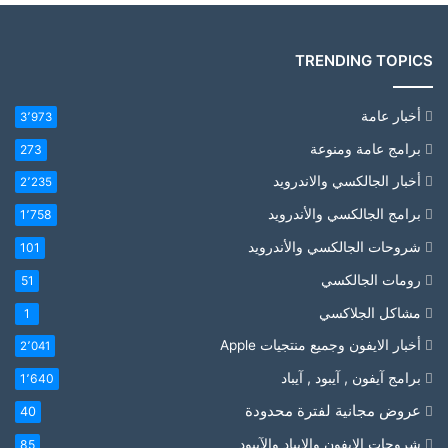
TRENDING TOPICS
أخبار عامة
3٬973
برامج عامة ومنوعة
273
أخبار الجالكسي والاندرويد
2٬235
برامج الجالكسي والأندرويد
1٬758
شروحات الجالكسي والأندرويد
101
رومات الجالكسي
51
مشاكل الجلاكسي
1
أخبار الايفون وجميع منتجيات Apple
2٬041
برامج آيفون , آيبود , آيباد
1٬640
عروض مجانية لفترة محدودة
40
شروحات الايفون والايباد والآيبود
85