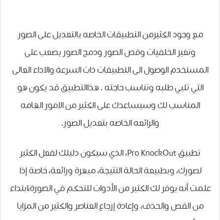
مع وجود الكثيرﻣﻦ ﺍﻟﺘﻄﺒﻴﻘﺎﺕ ﺍﻟﺨﺎﺻﻪ ﺑﺎﻟﺘﻌﺪﻳﻞ ﻋﻠﻰ ﺍﻟﺼﻮﺭ
ﻭﺗﻐﻴﺮ ﺍﻟﺨﻠﻔﻴﺎﺕ ﻭﻗﺺ ﺍﻟﺼﻮﺭ ﻭﺩﻣﺞ ﺍﻟﺼﻮﺭ يصعب على
المستخدم الوصول الى التطبيقات ذات السرعة ﻭﺍﻻﺩﺍﺀ ﺍﻟﻌﺎﻟﻰ
التي تلبي طلبه وتناسب حاجته . هذاالتطبيق قد يكون هو
المناسب لك ﻭﺳﻴﺴﺎﻋﺪﻙ ﻋﻠﻰ ﺍﻟﻜﺜﻴﺮ ﻣﻦ ﺍﻻﻣﻮﺭ ﺍﻟﻬﺎﻣﻪ
ﻭﺍﻟﺮﺍﺋﻌﻪ ﺍﻟﺨﺎﺻﻪ ﺑﺘﻌﺪﻳﻞ ﺍﻟﺼﻮﺭ.
تطبيق Pro KnockOut، الذي سيكون دليلك لفعل الكثير
لصورك، وبطبيعة الحالة النتيجة، مبهرة ورائعة، خاصة إذا
علمت أنه يوفر لك الكثير من الأدوات للتحكم في الصورة،ابتداء
من القص والحذف، وإعادة إرجاع العناصر والكثير من المزايا