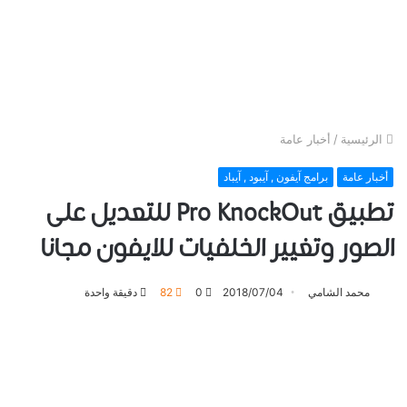
الرئيسية
/
أخبار عامة
أخبار عامة
برامج آيفون , آيبود , آيباد
تطبيق Pro KnockOut للتعديل على
الصور وتغيير الخلفيات للايفون مجانا
محمد الشامي
2018/07/04
0
82
دقيقة واحدة