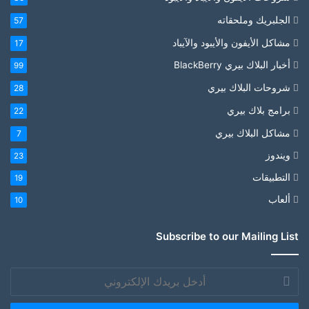
الجلبريك وملحقاته
57
مشاكل الأيفون والأيبود والآيباد
17
أخبار البلاك بيري BlackBerry
99
شروحات البلاك بيري
28
برامج بلاك بيري
22
مشاكل البلاك بيري
7
ويندوز
23
التطبيقات
19
ألعاب
10
Subscribe to our Mailing List
أدخل
بريدك
الإلكتروني