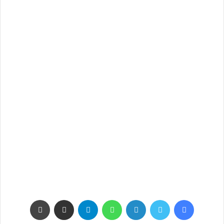
فيسبوك
تويتر
لينكدإن
واتساب
تيلقرام
مشاركة عبر البريد
طباعة