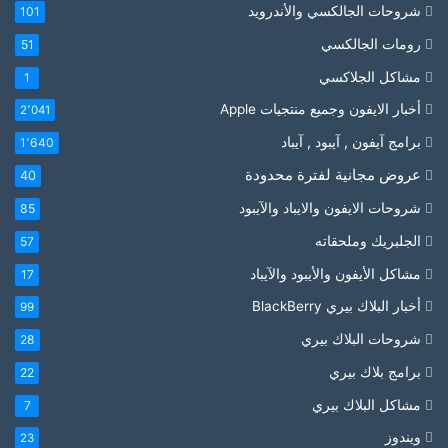
شروحات الجالكسي والأندرويد
101
رومات الجالكسي
51
مشاكل الجلاكسي
1
أخبار الايفون وجميع منتجيات Apple
2٬041
برامج آيفون , آيبود , آيباد
1٬640
عروض مجانية لفترة محدودة
40
شروحات الايفون والايباد والآيبود
85
الجلبريك وملحقاته
57
مشاكل الأيفون والأيبود والآيباد
17
أخبار البلاك بيري BlackBerry
99
شروحات البلاك بيري
28
برامج بلاك بيري
22
مشاكل البلاك بيري
7
ويندوز
23