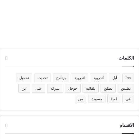
الكلمات
ios
آبل
أندرويد
اندرويد
برنامج
تحديث
تحميل
تطبيق
تطلق
تلقائية
جوجل
شركة
على
عن
في
لعبة
مسودة
من
الاقسام