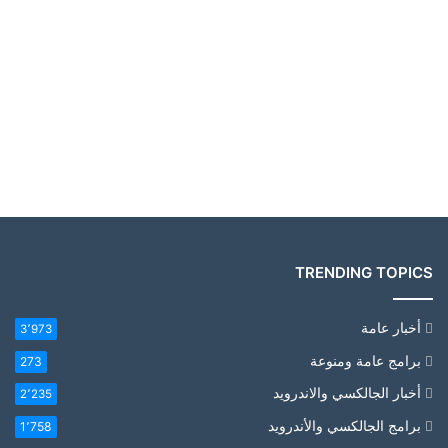
TRENDING TOPICS
أخبار عامة
3٬973
برامج عامة ومنوعة
273
أخبار الجالكسي والاندرويد
2٬235
برامج الجالكسي والأندرويد
1٬758