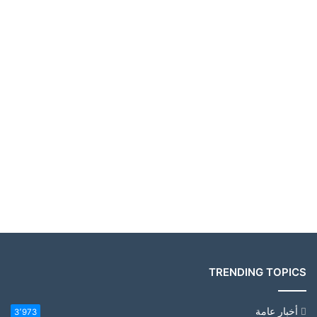
TRENDING TOPICS
أخبار عامة
3٬973