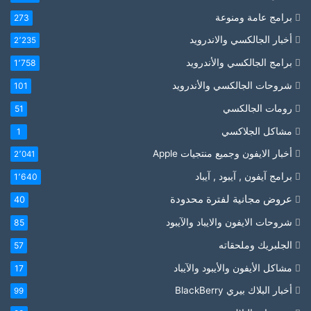
برامج عامة ومنوعة
273
أخبار الجالكسي والاندرويد
2٬235
برامج الجالكسي والأندرويد
1٬758
شروحات الجالكسي والأندرويد
101
رومات الجالكسي
51
مشاكل الجلاكسي
1
أخبار الايفون وجميع منتجيات Apple
2٬041
برامج آيفون , آيبود , آيباد
1٬640
عروض مجانية لفترة محدودة
40
شروحات الايفون والايباد والآيبود
85
الجلبريك وملحقاته
57
مشاكل الأيفون والأيبود والآيباد
17
أخبار البلاك بيري BlackBerry
99