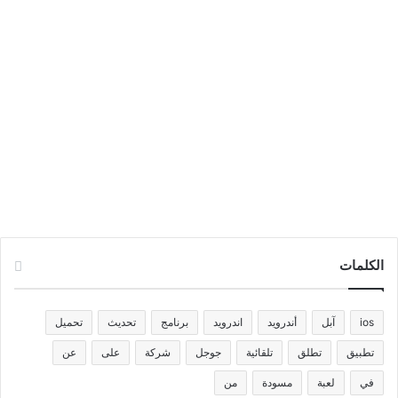
الكلمات
ios
آبل
أندرويد
اندرويد
برنامج
تحديث
تحميل
تطبيق
تطلق
تلقائية
جوجل
شركة
على
عن
في
لعبة
مسودة
من