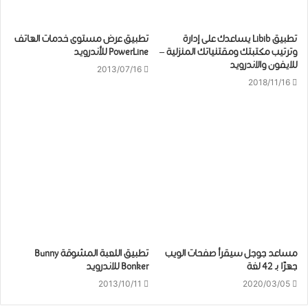
تطبيق Libib يساعدك على إدارة
تطبيق عرض مستوى خدمات الهاتف
وترتيب مكتبتك ومقتنياتك المنزلية –
PowerLine للأندرويد
للايفون والاندرويد
2013/07/16
2018/11/16
ﻣﺴﺎﻋﺪ ﺟﻮﺟﻞ سيقرأ ﺻﻔﺤﺎﺕ ﺍﻟﻮﻳﺐ
تطبيق اللعبة المشوقة Bunny
ﺟﻬﺮًﺍ ﺑـ 42 ﻟﻐﺔ
Bonker للاندرويد
2013/10/11
2020/03/05