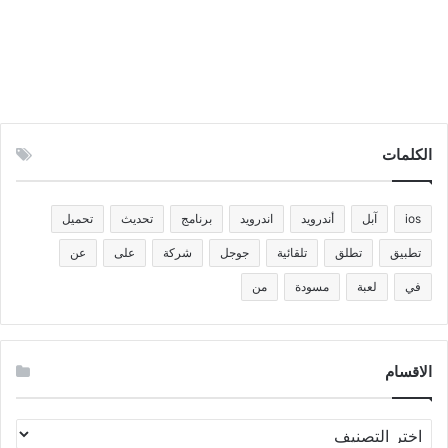
الكلمات
ios
آبل
أندرويد
اندرويد
برنامج
تحديث
تحميل
تطبيق
تطلق
تلقائية
جوجل
شركة
على
عن
في
لعبة
مسودة
من
الاقسام
الاقسام