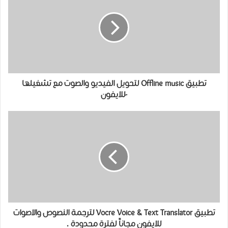
تطبيق Offline music لتحويل الفيديو والصوت مع تشغيلها
-للايفون
تطبيق Vocre Voice & Text Translator لترجمة النصوص والاصوات
للايفون مجاناً لفترة محدودة .