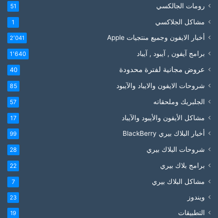
رومات الجالكسي
51
مشاكل الجلاكسي
1
أخبار الايفون وجميع منتجيات Apple
2٬041
برامج آيفون , آيبود , آيباد
1٬640
عروض مجانية لفترة محدودة
40
شروحات الايفون والايباد والآيبود
85
الجلبريك وملحقاته
57
مشاكل الأيفون والأيبود والآيباد
17
أخبار البلاك بيري BlackBerry
99
شروحات البلاك بيري
28
برامج بلاك بيري
22
مشاكل البلاك بيري
7
ويندوز
23
التطبيقات
19