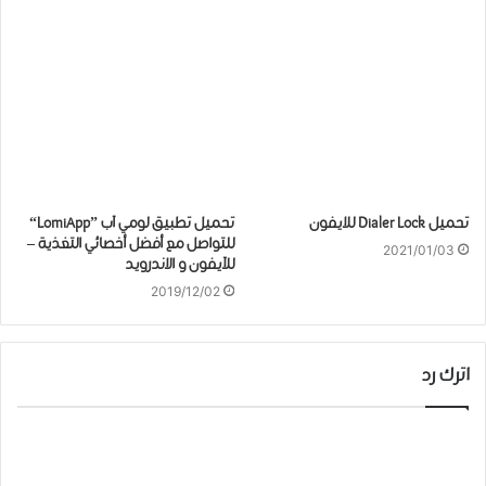
تحميل Dialer Lock للايفون
تحميل ﺗﻄﺒﻴﻖ ﻟﻮمي ﺁﺏ ”LomiApp“
للتواصل مع ﺃﻓﻀﻞ ﺃﺧﺼﺎﺋﻲ ﺍﻟﺘﻐﺬﻳﺔ –
2021/01/03
للآيفون و الاندرويد
2019/12/02
اترك رد