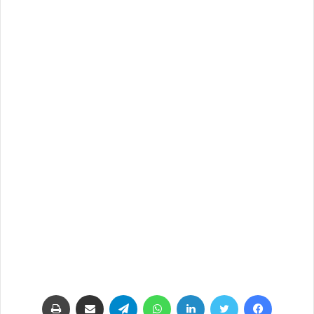
فيسبوك
تويتر
لينكدإن
واتساب
تيلقرام
مشاركة عبر البريد
طباعة