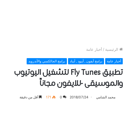
الرئيسية
/
أخبار عامة
أخبار عامة
برامج آيفون , آيبود , آيباد
برامج الجالكسي والأندرويد
تطبيق Fly Tunes لتشغيل اليوتيوب
والموسيقى -للايفون مجاناً
محمد الشامي
2018/07/24
0
171
أقل من دقيقة