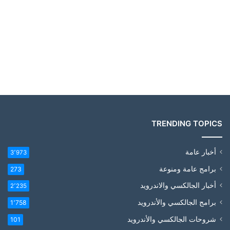
TRENDING TOPICS
أخبار عامة
3٬973
برامج عامة ومنوعة
273
أخبار الجالكسي والاندرويد
2٬235
برامج الجالكسي والأندرويد
1٬758
شروحات الجالكسي والأندرويد
101