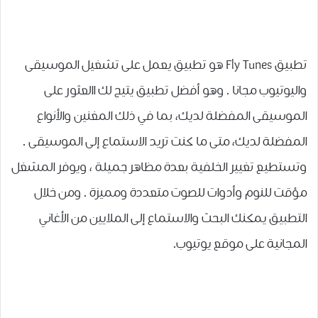
تطبيق Fly Tunes هو تطبيق يعمل على تشغيل الموسيقى
واليوتيوب ﻣﺠﺎﻧﺎ . وﻫﻮ ﺃﻓﻀﻞ تطبيق يتيح لك االعثور ﻋﻠﻰ
الموسيقى ﺍﻟﻤﻔﻀﻠﺔ ﻟﺪﻳﻚ، ﺑﻤﺎ ﻓﻲ ﺫﻟﻚ ﺍﻟﻤﻐﻨﻴﻦ ﻭﺍﻷﻧﻮﺍﻉ
ﺍﻟﻤﻔﻀﻠﺔ ﻟﺪﻳﻚ، متى ما ﻛﻨﺖ تريد ﺍﻻﺳﺘﻤﺎﻉ ﺇﻟﻰ ﺍﻟﻤﻮﺳﻴﻘﻰ .
وتستطيع تغيير الخلفية بعدة مظاهر جميلة ، ويوفر المشغل
مؤقت للنوم ﻭﺃﺩﻭﺍﺕ للصوت متعددة ومميزة . ومن خلال
التطبيق يمكنك البحث والاستماع إلى الملايين من الأغاني
المجانية على موقع يوتيوب.