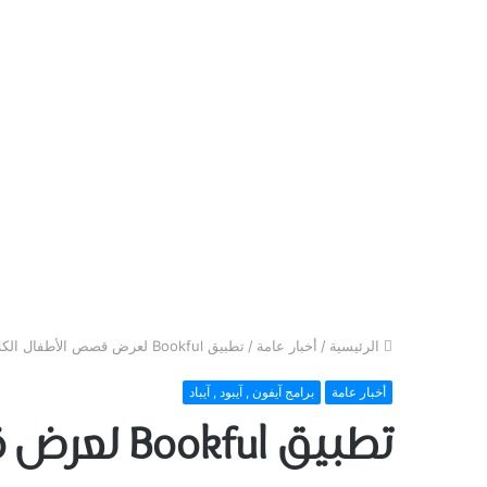
الرئيسية
/
أخبار عامة
/
تطبيق Bookful لعرض قصص الأطفال الكلاسيكية بطريقة تفاعلية عبر الواقع المعزز – للايفون
أخبار عامة
برامج آيفون , آيبود , آيباد
تطبيق ful