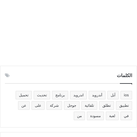
الكلمات
ios
آبل
أندرويد
اندرويد
برنامج
تحديث
تحميل
تطبيق
تطلق
تلقائية
جوجل
شركة
على
عن
في
لعبة
مسودة
من