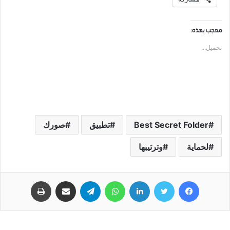
معجب بهذه:
تحميل...
Best Secret Folder
تطبيق
صورك
لحماية
وترتيبها
فيسبوك
تويتر
لينكدإن
واتساب
تيلقرام
مشاركة عبر البريد
طباعة