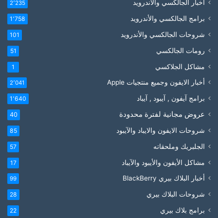
أخبار الجالكسي والاندرويد
2٬235
برامج الجالكسي والأندرويد
1٬758
شروحات الجالكسي والأندرويد
101
رومات الجالكسي
51
مشاكل الجلاكسي
1
أخبار الايفون وجميع منتجيات Apple
2٬041
برامج آيفون , آيبود , آيباد
1٬640
عروض مجانية لفترة محدودة
40
شروحات الايفون والايباد والآيبود
85
الجلبريك وملحقاته
57
مشاكل الأيفون والأيبود والآيباد
17
أخبار البلاك بيري BlackBerry
99
شروحات البلاك بيري
28
برامج بلاك بيري
22