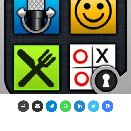
فيسبوك
تويتر
لينكدإن
واتساب
تيلقرام
مشاركة عبر البريد
طباعة