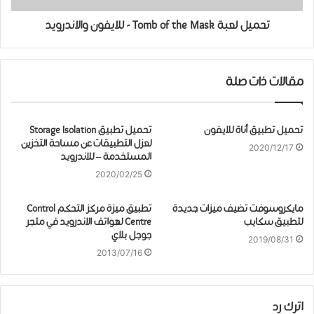
تحميل لعبة Tomb of the Mask - للايفون والاندرويد
مقالات ذات صلة
تحميل تطبيق أناة للايفون
تحميل ﺗﻄﺒﻴﻖ Storage Isolation
ﻟﻌﺰﻝ ﺍﻟﺘﻄﺒﻴﻘﺎﺕ ﻋﻦ ﻣﺴﺎﺣﺔ ﺍﻟﺘﺨﺰﻳﻦ
2020/12/17
ﺍﻟﻤﺴﺘﺨﺪﻣﺔ – للاندرويد
2020/02/25
مايكروسوفت تضيف ميزات جديدة
تطبيق ميزة مركز التحكم Control
لتطبيق سكايب
Centre لهواتف الاندرويد في متجر
جوجل بلاي
2019/08/31
2013/07/16
اترك رد