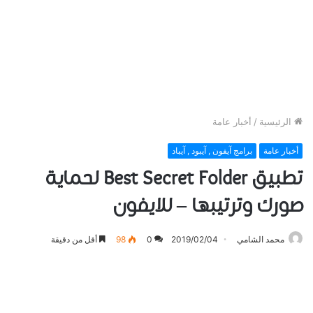
الرئيسية
/
أخبار عامة
أخبار عامة
برامج آيفون , آيبود , آيباد
تطبيق Best Secret Folder لحماية
صورك وترتيبها – للايفون
محمد الشامي
2019/02/04
0
98
أقل من دقيقة