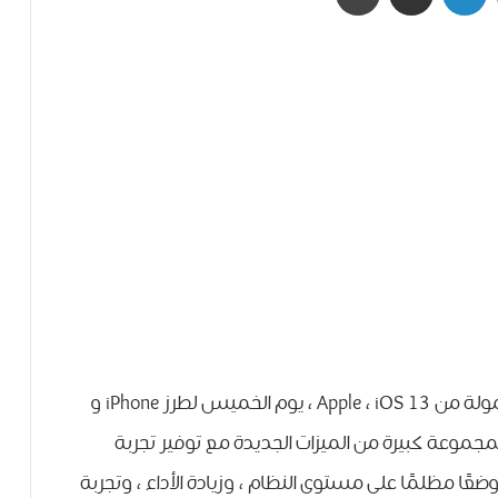
تم إصدار أحدث إصدار لنظام تشغيل الأجهزة المحمولة من Apple ، iOS 13 ، يوم الخميس لطرز iPhone و
متوافقة. يأتي نظام iOS 13 مزودًا بمجموعة كبيرة من الميزات الجديدة مع توفير تجربة
تخدم أسرع وأكثر كفاءة. يوفر نظام iOS 13 وضعًا مظلمًا على مستوى النظام ، وزيادة الأداء ، وتجربة