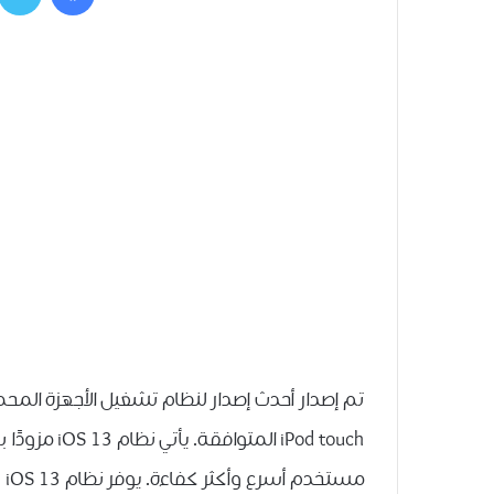
iPod touch ال
مس