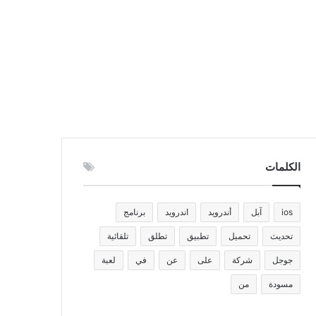
الكلمات
ios
آبل
أندرويد
اندرويد
برنامج
تحديث
تحميل
تطبيق
تطلق
تلقائية
جوجل
شركة
على
عن
في
لعبة
مسودة
من