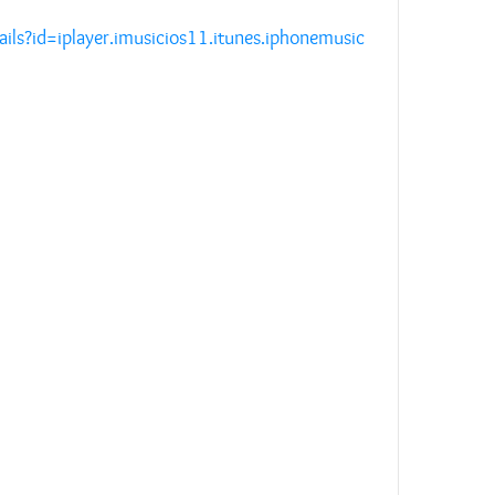
ails?id=iplayer.imusicios11.itunes.iphonemusic