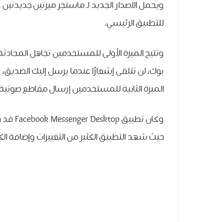
ويحمل الاصدار الجديد لـ ماسنجر ميزتين جديدتين 
ﻟﻠﺘﻄﺒﻴﻖ ﺍﻟﺮﺋﻴﺴﻲ.
وتتيح الميزة الأولى للمستخدمين ﺗﺠﺎﻫﻞ المحادث
ﺑﻮﻙ، ﻟﻦ ﺗﺘﻠﻘﻰ ﺇﺷﻌﺎﺭًﺍ ﻋﻨﺪﻣﺎ ﻳﺮﺳﻞ ﺇﻟﻴﻚ ﺍﻟﺼﺪﻳﻖ
الميزة الثانية للمستخدمين ﺇﺭﺳﺎﻝ ﻣﻘﺎﻃﻊ ﺻﻮﺗﻴﺔ ﻣﻦ ﺗﻄﺒﻴﻖ sktop
وكان تط
حيث شهد التطبيق الكثير من التغييرات وإضافة الكث