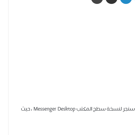
أطلقت ﺷﺮﻛﺔ ﻓﻴﺲ ﺑﻮﻙ اصداراً ﺟﺪﻳﺪﺍً ﻟﺘﻄﺒﻴﻖ ﻣﺎﺳﻨﺠﺮ لنسخة سطح المكتب Messenger Desktop ، ﺣﻴﺚ