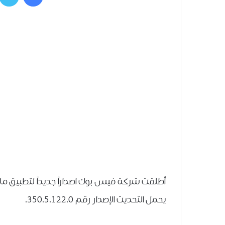
يحمل ﺍﻟﺘﺤﺪﻳﺚ ﺍﻹﺻﺪﺍﺭ ﺭﻗﻢ 350.5.122.0.