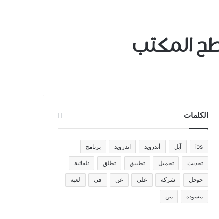
ح المكتب
الكلمات
ios
آبل
أندرويد
اندرويد
برنامج
تحديث
تحميل
تطبيق
تطلق
تلقائية
جوجل
شركة
على
عن
في
لعبة
مسودة
من