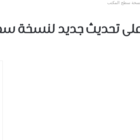
نسخة سطح المكتب
على تحديث ﺟﺪﻳﺪ لنسخة سط