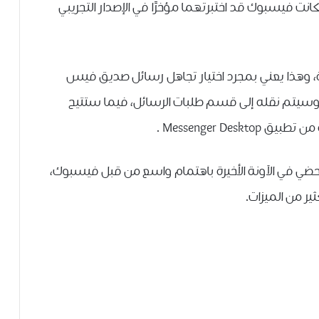
كانت فيسبوك قد اختبرتهما ﻣﺆﺧﺮًﺍ ﻓﻲ ﺍﻹﺻﺪﺍﺭ ﺍﻟﺘﺠﺮﻳﺒﻲ
ة، ﻭﻫﺬﺍ ﻳﻌﻨﻲ ﺑﻤﺠﺮﺩ ﺍﺧﺘﻴﺎﺭ ﺗﺠﺎﻫﻞ ﺭﺳﺎﺋﻞ ﺻﺪﻳﻖ ﻓﻴﺲ
، ﻭﺳﻴﺘﻢ ﻧﻘﻠﻪ ﺇﻟﻰ ﻗﺴﻢ ﻃﻠﺒﺎﺕ ﺍﻟﺮﺳﺎﺋﻞ، فيما ستتيح
Messenger De .
بيق Facebook Messenger Desktop قد حضي في الآونة الأخيرة باهتمام واسع من قبل فيسبوك،
ير من الميزات.