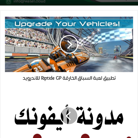
تطبيق لعبة السباق الخارقة Riptide GP للاندرويد