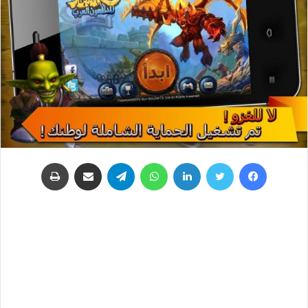
فيسبوك
تويتر
لينكدإن
واتساب
تيلقرام
مشاركة عبر البريد
طباعة