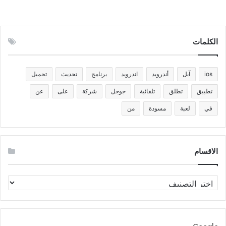
الكلمات
ios
آبل
أندرويد
اندرويد
برنامج
تحديث
تحميل
تطبيق
تطلق
تلقائية
جوجل
شركة
على
عن
في
لعبة
مسودة
من
الاقسام
الاقسام