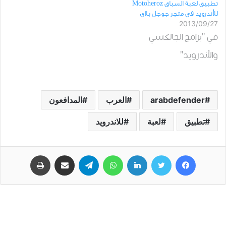
تطبيق لعبة السباق Motoheroz
للأندرويد في متجر جوجل بلاي
2013/09/27
في "برامج الجالكسي
والأندرويد"
arabdefender
العرب
المدافعون
تطبيق
لعبة
للاندرويد
فيسبوك
تويتر
لينكدإن
واتساب
تيلقرام
مشاركة عبر البريد
طباعة