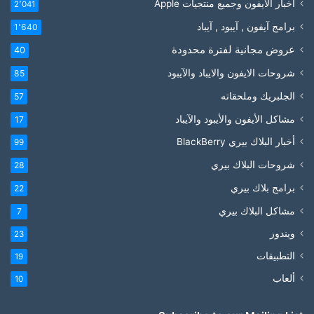
أخبار الايفون وجميع منتجيات Apple
2٬041
برامج آيفون , آيبود , آيباد
1٬640
عروض مجانية لفترة محدودة
40
شروحات الايفون والايباد والآيبود
85
الجلبريك وملحقاته
57
مشاكل الأيفون والأيبود والآيباد
17
أخبار البلاك بيري BlackBerry
99
شروحات البلاك بيري
28
برامج بلاك بيري
22
مشاكل البلاك بيري
7
ويندوز
23
التطبيقات
19
ألعاب
10