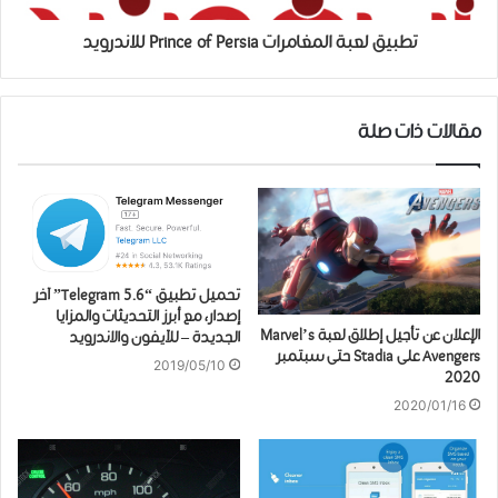
تطبيق لعبة المغامرات Prince of Persia للاندرويد
مقالات ذات صلة
تحميل تطبيق “Telegram 5.6” آخر
إصدار، مع أبرز التحديثات والمزايا
الإعلان عن ﺗﺄﺟﻴﻞ ﺇﻃﻼﻕ ﻟﻌﺒﺔ Marvel’s
الجديدة – للآيفون والاندرويد
Avengers ﻋﻠﻰ Stadia حتى ﺳﺒﺘﻤﺒﺮ
2019/05/10
2020
2020/01/16