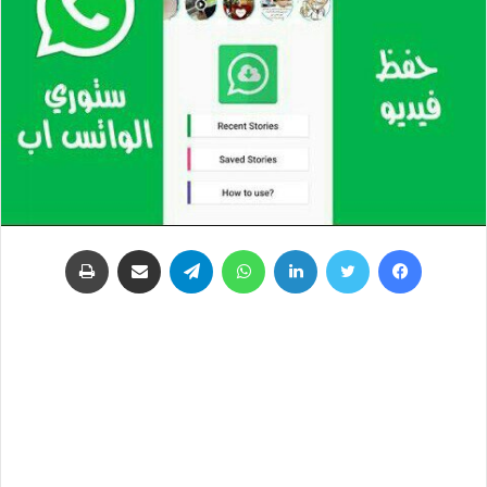
فيسبوك
تويتر
لينكدإن
واتساب
تيلقرام
مشاركة عبر البريد
طباعة