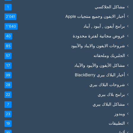
مشاكل الجلاكسي
1
أخبار الايفون وجميع منتجيات Apple
2٬041
برامج آيفون , آيبود , آيباد
1٬640
عروض مجانية لفترة محدودة
40
شروحات الايفون والايباد والآيبود
85
الجلبريك وملحقاته
57
مشاكل الأيفون والأيبود والآيباد
17
أخبار البلاك بيري BlackBerry
99
شروحات البلاك بيري
28
برامج بلاك بيري
22
مشاكل البلاك بيري
7
ويندوز
23
التطبيقات
19
ألعاب