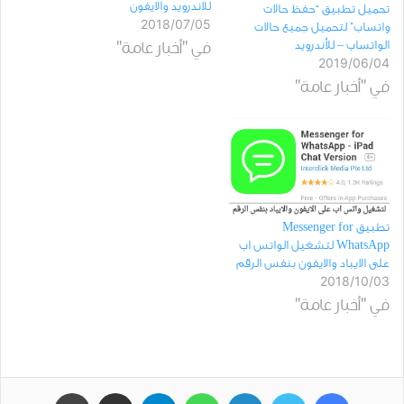
للاندرويد والايفون
تحميل تطبيق “حفظ حالات
2018/07/05
واتساب” لتحميل جميع حالات
الواتساب – للأندرويد
في "أخبار عامة"
2019/06/04
في "أخبار عامة"
تطبيق Messenger for
WhatsApp لتشغيل الواتس اب
على الايباد والايفون بنفس الرقم
2018/10/03
في "أخبار عامة"
فيسبوك
تويتر
لينكدإن
واتساب
تيلقرام
مشاركة عبر البريد
طباعة