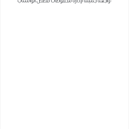
-واجهة جميلة لإدارة محفوظات قصص الواتساب