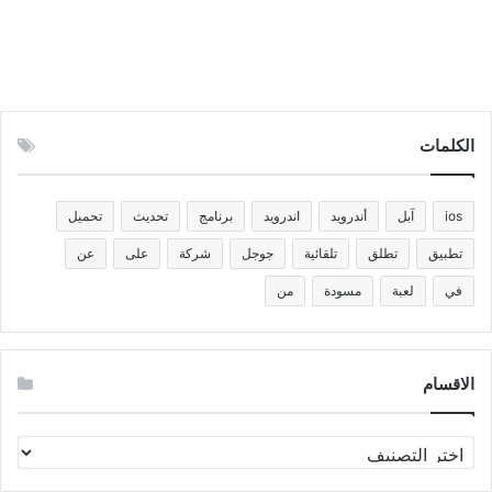
الكلمات
ios
آبل
أندرويد
اندرويد
برنامج
تحديث
تحميل
تطبيق
تطلق
تلقائية
جوجل
شركة
على
عن
في
لعبة
مسودة
من
الاقسام
الاقسام