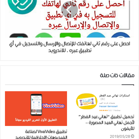
احصل على رقم ثاني لهاتفك للإتصال والإرسال والتسجيل في أي
تطبيق عبره . للاندرويد
مقالات ذات صلة
تحميل تطبيق “تهاني عيد الفطر”
لأجمل تهاني العيد المصورة –
للآيفون
تطبيق VivaVideo لصناعة
2019/05/28
الفيديوهات الإحترافية للاندرويد