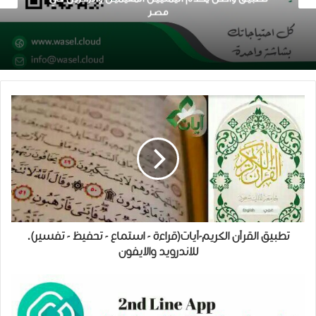
تحميل لعبه سباقات السيارات
تطبيق القرآن الكريم-آيات(قراءة - استماع - تحفيظ - تفسير).
للاندرويد والايفون