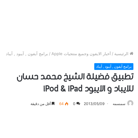
الرئيسية
/
أخبار الايفون وجميع منتجيات Apple
/
برامج آيفون , آيبود , آيباد
برامج آيفون , آيبود , آيباد
تطبيق فضيلة الشيخ محمد حسان
للايباد و الايبود iPod & iPad
سمسمه
2013/05/09
0
64
أقل من دقيقة