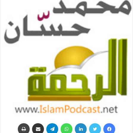
فيسبوك
تويتر
لينكدإن
واتساب
تيلقرام
مشاركة عبر البريد
طباعة