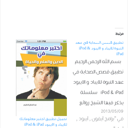
مرتبط
تطبيق قصص الصحابة في عهد
النبوة للايباد و الايبود iPod &
iPad
بسم الله الرحمن الرحيم
تطبيق قصص الصحابة في
عهد النبوة للايباد و الايبود
iPod & iPad سلسلة
يذكر فيها الشيخ روائع
2013/05/09
وعجائب من قصص الرعيل
في "برامج آيفون , آيبود ,
تحميل تطبيق اختبر معلوماتـك
الأول من الصحابة رضوان
للايباد و الايبود iPod & iPad