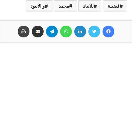
فضيلة
للايباد
محمد
و الايبود
فيسبوك
تويتر
لينكدإن
واتساب
تيلقرام
مشاركة عبر البريد
طباعة