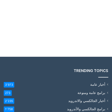
TRENDING TOPICS
أخبار عامة
3٬973
برامج عامة ومنوعة
273
أخبار الجالكسي والاندرويد
2٬235
برامج الجالكسي والأندرويد
1٬758