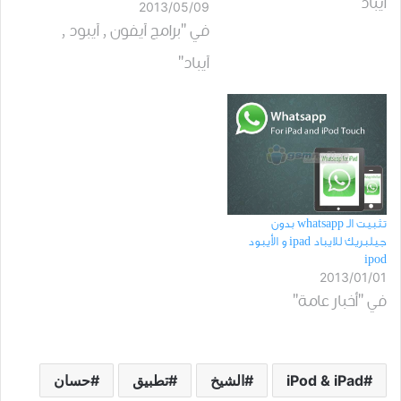
آيباد"
2013/05/09
الله عليهم، وتضحياتهم
في "برامج آيفون , آيبود ,
وكرمهم وحبهم لله
آيباد"
ولرسوله صلى الله عليه
وسلم،فيا فوز من اقتدى
بهم وأحبهم حمل
التطبيق من…
تثبيت الـ whatsapp بدون
جيلبريك للايباد ipad و الأيبود
ipod
2013/01/01
في "أخبار عامة"
iPod & iPad
الشيخ
تطبيق
حسان