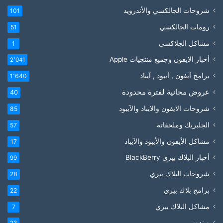
شروحات الجالكسي والأندرويد
101
رومات الجالكسي
51
مشاكل الجلاكسي
1
أخبار الايفون وجميع منتجيات Apple
2٬041
برامج آيفون , آيبود , آيباد
1٬640
عروض مجانية لفترة محدودة
40
شروحات الايفون والايباد والآيبود
85
الجلبريك وملحقاته
57
مشاكل الأيفون والأيبود والآيباد
17
أخبار البلاك بيري BlackBerry
99
شروحات البلاك بيري
28
برامج بلاك بيري
22
مشاكل البلاك بيري
7
ويندوز
23