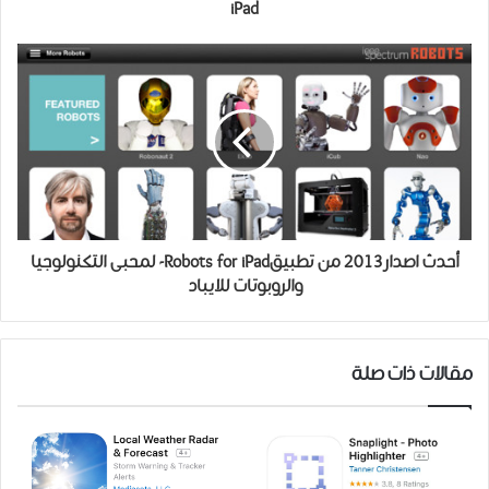
iPad
أحدث اصدار2013 من تطبيقRobots for iPad- لمحبى التكنولوجيا
والروبوتات للايباد
مقالات ذات صلة