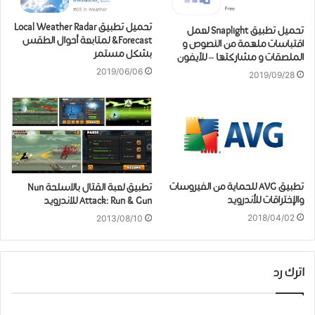
تحميل تطبيق Local Weather Radar
تحميل تطبيق Snaplight لعمل
&Forecast لمتابعة أحوال الطقس
اقتباسات ملهمة من النصوص و
بشكل مستمر
الملصقات و مشاركتها – للآيفون
2019/06/06
2019/09/28
تطبيق AVG للحماية من الفيروسات
تطبيق لعبة القتال بالاسلحة Nun
والإختراقات للأندرويد
Attack: Run & Gun للاندرويد
2018/04/02
2013/08/10
اترك رد