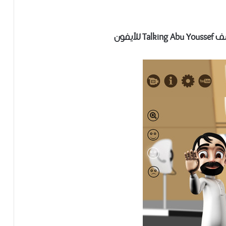
لآيفون