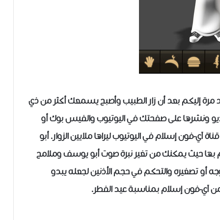
مرة إليكم بعد أن زار الطبيب وأصبح يسمعك أكثر من ذي
و ونشرها على صفحتك في اليوتيوب والفيس بوك أو
ة آي-فون إسلام في اليوتيوب ليراها ملايين الزوار. أبو
م بها حيث يمكنك من تغير نبرة صوت أبو يوسف وملامح
الوجه أو تصغيره والتحكم في حجم الأذنين لجعله يبدو
ً من آي-فون إسلام بمناسبة عيد الفطر.