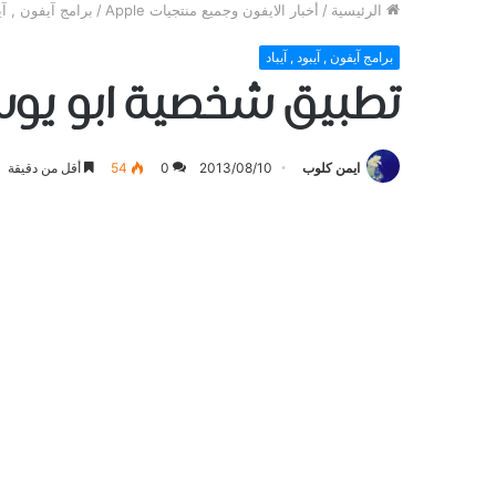
الرئيسية
/
أخبار الايفون وجميع منتجيات Apple
/
برامج آيفون , آيب
برامج آيفون , آيبود , آيباد
تطبيق شخصية ابو يوسف Talking Abu Youssef
ايمن كلوب
2013/08/10
0
54
أقل من دقيقة