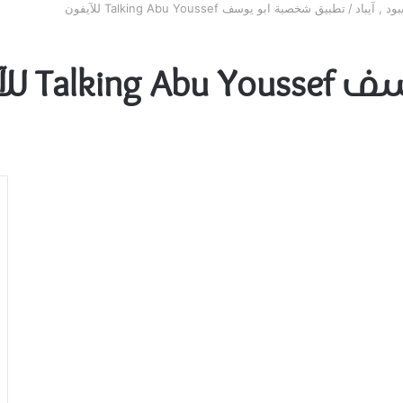
ود , آيباد
/
تطبيق شخصية ابو يوسف Talking Abu Youssef للآيفون
 للآيفون