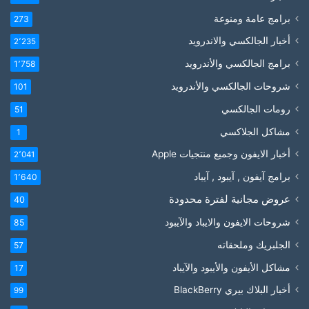
برامج عامة ومنوعة
273
أخبار الجالكسي والاندرويد
2٬235
برامج الجالكسي والأندرويد
1٬758
شروحات الجالكسي والأندرويد
101
رومات الجالكسي
51
مشاكل الجلاكسي
1
أخبار الايفون وجميع منتجيات Apple
2٬041
برامج آيفون , آيبود , آيباد
1٬640
عروض مجانية لفترة محدودة
40
شروحات الايفون والايباد والآيبود
85
الجلبريك وملحقاته
57
مشاكل الأيفون والأيبود والآيباد
17
أخبار البلاك بيري BlackBerry
99