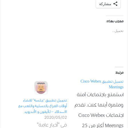
مشاركة
معجب بهذه:
تحميل...
مرتبط
تحميل تطبيق Cisco Webex
Meetings
استمتع باجتماعات آمنة
تحميل ﺗﻄﺒﻴﻖ “ﺟﻠﺴﺔ” لقضاء
ومثمرة أينما كنت. تقدم
أوقات الفراغ بالتسلية واللعب مع
الاصدقاء – للآيفون و الأندرويد
اجتماعات Cisco Webex
2020/05/02
في "أخبار عامة"
Meetings أكثر من 25