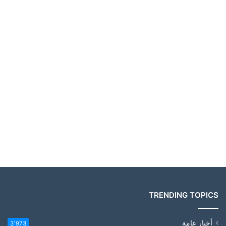
TRENDING TOPICS
أخبار عامة
3٬973