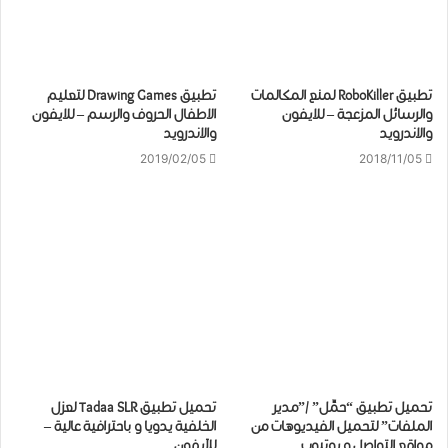
تطبيق RoboKiller لمنع المكالمات
تطبيق Drawing Games لتعليم
والرسائل المزعجة – للايفون
الاطفال الحروف والرسم – للايفون
والاندرويد
والاندرويد
2019/02/05
2018/11/05
تحميل تطبيق “حمِّل” /”مدير
تحميل ﺗﻄﺒﻴﻖ Tadaa SLR لعزل
الملفات” لتحميل الفيديوهات من
الخلفية يدويا و باحترافية عالية –
مواقع التواصل و يوتيوب
للآيفون