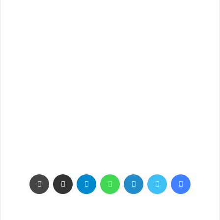
فيسبوك
تويتر
لينكدإن
واتساب
تيلقرام
مشاركة عبر البريد
طباعة