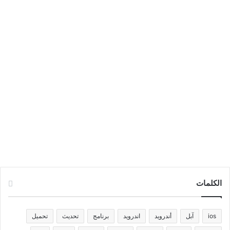
الكلمات
ios
آبل
أندرويد
اندرويد
برنامج
تحديث
تحميل