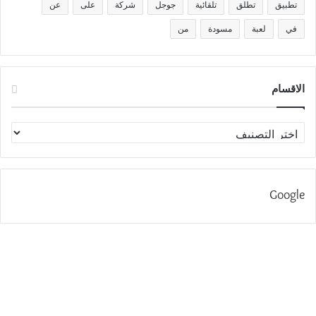
تطبيق
تطلق
تلقائية
جوجل
شركة
على
عن
في
لعبة
مسودة
من
الاقسام
الاقسام
Google