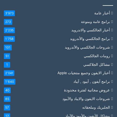
أخبار عامة
3٬973
برامج عامة ومنوعة
273
أخبار الجالكسي والاندرويد
2٬235
برامج الجالكسي والأندرويد
1٬758
شروحات الجالكسي والأندرويد
101
رومات الجالكسي
51
مشاكل الجلاكسي
1
أخبار الايفون وجميع منتجيات Apple
2٬041
برامج آيفون , آيبود , آيباد
1٬640
عروض مجانية لفترة محدودة
40
شروحات الايفون والايباد والآيبود
85
الجلبريك وملحقاته
57
مشاكل الأيفون والأيبود والآيباد
17