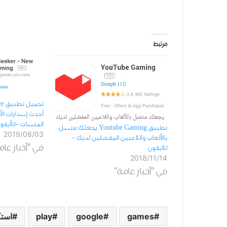
مرتبط
أحدث إصدارات ﺍﻷ
المنصات -للآيفو
تطبيق Youtube Gaming يجعلك متصل
2019/08/03
بالألعاب واللاعبين المفضلين لديك –
في "أخبار عام
للايفون
2018/11/14
في "أخبار عامة"
games
google
play
است