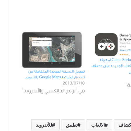
تحميل تطبيق Game Seeker ﻟﻤﻌﺮﻓﺔ
ﻟﻌﺎﺏ ﺍﻟﺠﺪﻳﺪﺓ على مختلف
تحميل النسخة الجديدة المتكاملة من
ن
تطبيق الخرائط Google Maps للاندرويد
2013/07/10
ة"
في "برامج الجالكسي والأندرويد"
كشاف
الالعاب
تطبيق
للأندرويد