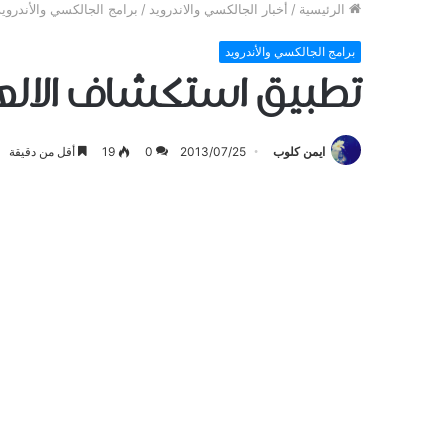
الرئيسية
/
أخبار الجالكسي والاندرويد
/
برامج الجالكسي والأندرويد
برامج الجالكسي والأندرويد
تطبيق استكشاف الالعاب Google Play Games للأ
ايمن كلوب
2013/07/25
0
19
أقل من دقيقة