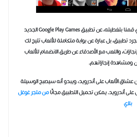
أعلنت غوغل قبل قليل ضمن حدثها الخاص الذي قمنا بتغطيته، عن تطبيق Google Play Games الجديد
رد تطبيق، بل عبارة عن بوابة متكاملة للألعاب تتيح لك
نجازات، واللعب مع الأصدقاء عن طريق الانضمام للألعاب
ن ومشاهدة إنجازاتهم.
ن عشاق الألعاب على أندرويد، ويبدو أنه سيصبح الوسيلة
على أندرويد. يمكن تحميل التطبيق مجانًا
من متجر غوغل
بلاي