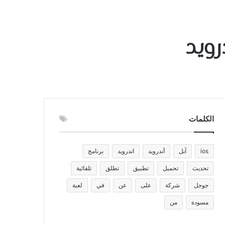
الكلمات
ios
آبل
أندرويد
اندرويد
برنامج
تحديث
تحميل
تطبيق
تطلق
تلقائية
جوجل
شركة
على
عن
في
لعبة
مسودة
من