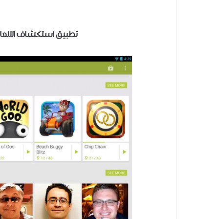
تطبيق استكشاف الالعاب Google Play Games للأند